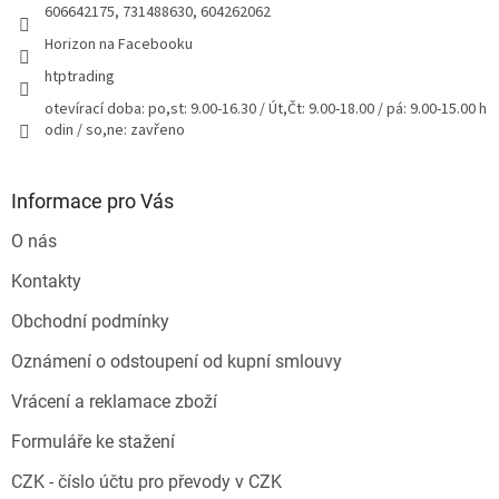
606642175, 731488630, 604262062
Horizon na Facebooku
htptrading
otevírací doba: po,st: 9.00-16.30 / Út,Čt: 9.00-18.00 / pá: 9.00-15.00 h
odin / so,ne: zavřeno
Informace pro Vás
O nás
Kontakty
Obchodní podmínky
Oznámení o odstoupení od kupní smlouvy
Vrácení a reklamace zboží
Formuláře ke stažení
CZK - číslo účtu pro převody v CZK