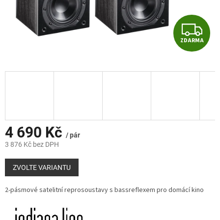
Z
ZDARMA
D
A
R
M
A
4 690 Kč
/ pár
3 876 Kč bez DPH
Měrná
cena:
ZVOLTE VARIANTU
2-pásmové satelitní reprosoustavy s bassreflexem pro domácí kino