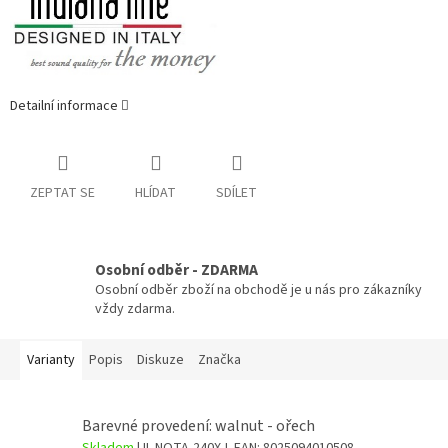
Detailní informace
ZEPTAT SE
HLÍDAT
SDÍLET
Osobní odběr - ZDARMA
Osobní odběr zboží na obchodě je u nás pro zákazníky
vždy zdarma.
Varianty
Popis
Diskuze
Značka
Barevné provedení: walnut - ořech
Skladem
| IL-NOTA-240X-L
EAN:
8025094010508