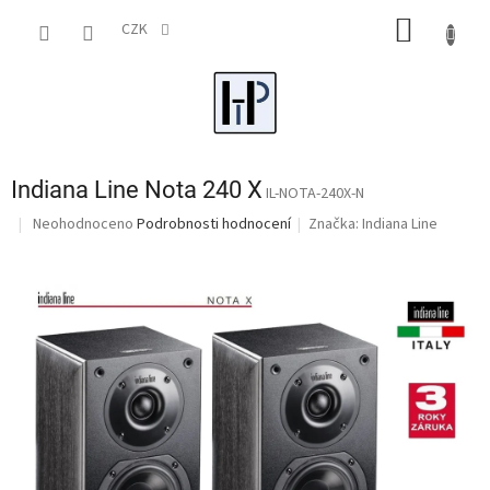
Přejít
NÁKUP
na
CZK
obsah
KOŠÍK
Indiana Line Nota 240 X
IL-NOTA-240X-N
Průměrné
Neohodnoceno
Podrobnosti hodnocení
Značka:
Indiana Line
hodnocení
produktu
je
0,0
z
5
hvězdiček.