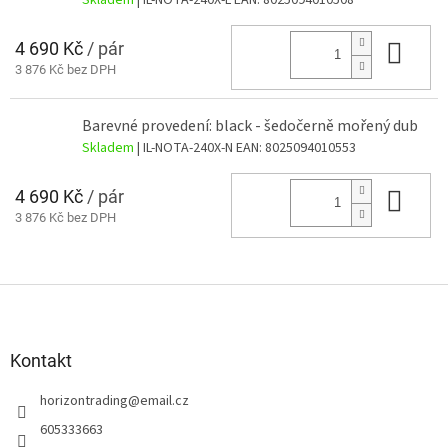
4 690 Kč
/ pár
Do 
3 876 Kč bez DPH
Barevné provedení: black - šedočerně mořený dub
Skladem
| IL-NOTA-240X-N
EAN:
8025094010553
4 690 Kč
/ pár
Do 
3 876 Kč bez DPH
Z
á
p
a
Kontakt
t
horizontrading
@
email.cz
í
605333663