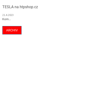
TESLA na htpshop.cz
21.4.2023
Kom...
ARCHIV