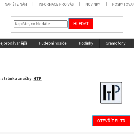
NAPIŠTE NÁM
INFORMACE PRO VÁS
NOVINKY
POSKYTOVAN
HLEDAT
nejprodávanější
Hudební nosiče
Hodinky
Gramofony
 stránka značky:
HTP
OTEVŘÍT FILTR