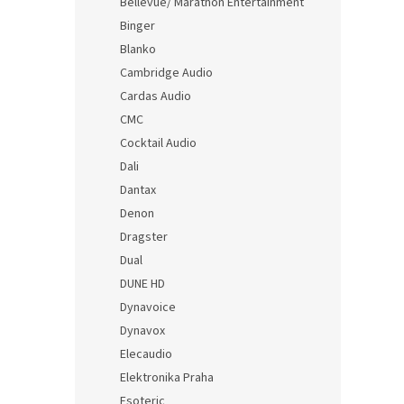
Bellevue/ Marathon Entertainment
Binger
Blanko
Cambridge Audio
Cardas Audio
CMC
Cocktail Audio
Dali
Dantax
Denon
Dragster
Dual
DUNE HD
Dynavoice
Dynavox
Elecaudio
Elektronika Praha
Esoteric