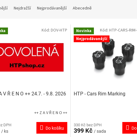
nější
Nejdražší
Nejprodávanější
Abecedně
Kód:
DOV-HTP
Kód:
HTP-CARS-RIM
nka
Novinka
Nejprodávanější
A V Ř E N O ++ 24.7. - 9.8. 2026
HTP - Cars Rim Marking
++ Z A V Ř E N O ++
ez DPH
330 Kč bez DPH
Do košíku
Do
č
399 Kč
/ ks
/ sada