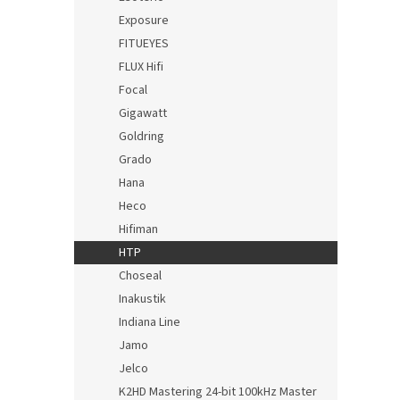
Exposure
FITUEYES
FLUX Hifi
Focal
Gigawatt
Goldring
Grado
Hana
Heco
Hifiman
HTP
Choseal
Inakustik
Indiana Line
Jamo
Jelco
K2HD Mastering 24-bit 100kHz Master