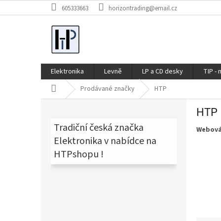
Přejít
605333663
horizontrading@email.cz
na
obsah
Elektronika
Levně
LP a CD desky
TIP - 
Domů
Prodávané značky
HTP
P
HTP
o
s
Tradiční česká značka
Webová
t
Elektronika v nabídce na
r
HTPshopu !
a
n
n
í
p
a