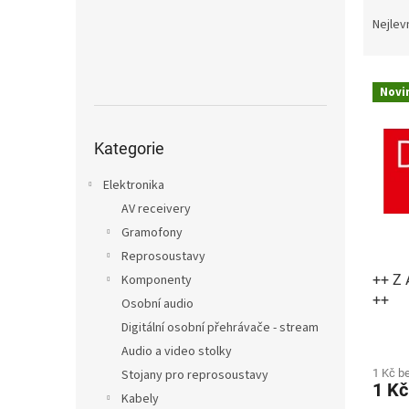
Ř
n
a
e
Nejlev
z
l
e
V
n
Novi
ý
í
p
p
Přeskočit
i
r
kategorie
Kategorie
s
o
p
d
Elektronika
r
u
AV receivery
o
k
Gramofony
d
t
Reprosoustavy
u
ů
++ Z 
Komponenty
k
++
t
Osobní audio
ů
Digitální osobní přehrávače - stream
Audio a video stolky
1 Kč b
Stojany pro reprosoustavy
1 K
Kabely