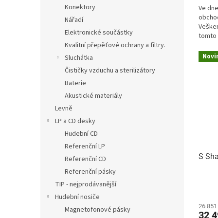
Konektory
Ve dne
obchod
Nářadí
Vešker
Elektronické součástky
tomto 
Kvalitní přepěťové ochrany a filtry.
Novi
Sluchátka
Čističky vzduchu a sterilizátory
Baterie
Akustické materiály
Levně
LP a CD desky
Hudební CD
Referenční LP
S Sha
Referenční CD
Referenční pásky
TIP - nejprodávanější
Hudební nosiče
26 851
Magnetofonové pásky
32 