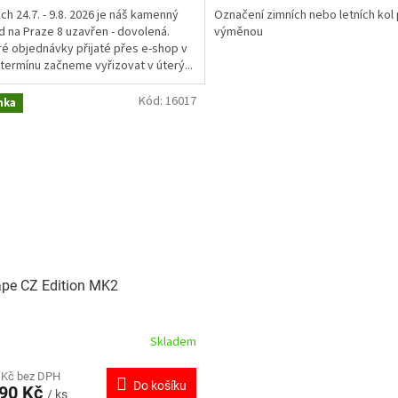
ch 24.7. - 9.8. 2026 je náš kamenný
Označení zimních nebo letních kol
 na Praze 8 uzavřen - dovolená.
výměnou
é objednávky přijaté přes e-shop v
termínu začneme vyřizovat v úterý...
Kód:
16017
nka
pe CZ Edition MK2
Skladem
 Kč bez DPH
Do košíku
490 Kč
/ ks