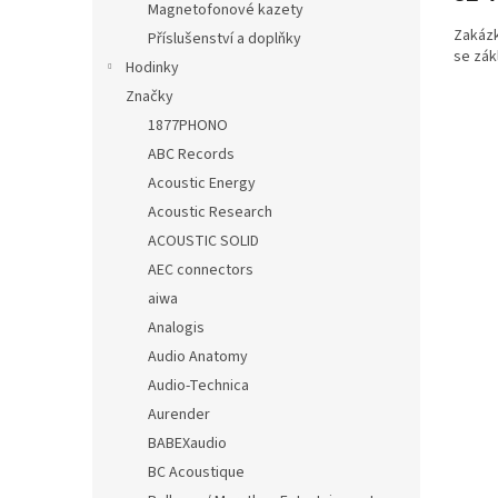
Magnetofonové kazety
Zakázk
Příslušenství a doplňky
se zá
Hodinky
Značky
1877PHONO
ABC Records
Acoustic Energy
Acoustic Research
ACOUSTIC SOLID
AEC connectors
aiwa
Analogis
Audio Anatomy
Audio-Technica
Aurender
BABEXaudio
BC Acoustique