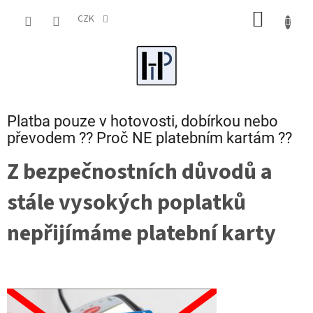
Přejít
NÁKUP
na
CZK
obsah
KOŠÍK
Platba pouze v hotovosti, dobírkou nebo
převodem ?? Proč NE platebním kartám ??
Z bezpečnostních důvodů a
stále vysokých poplatků
nepřijímáme platební karty