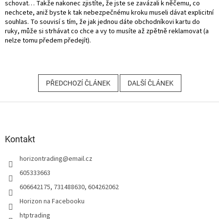
schovat… Takže nakonec zjistíte, že jste se zavázali k něčemu, co
nechcete, aniž byste k tak nebezpečnému kroku museli dávat explicitní
souhlas. To souvisí s tím, že jak jednou dáte obchodníkovi kartu do
ruky, může si strhávat co chce a vy to musíte až zpětně reklamovat (a
nelze tomu předem předejít).
PŘEDCHOZÍ ČLÁNEK
DALŠÍ ČLÁNEK
Z
á
p
a
Kontakt
t
horizontrading
@
email.cz
í
605333663
606642175, 731488630, 604262062
Horizon na Facebooku
htptrading