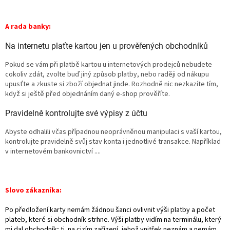
A rada banky:
Na internetu plaťte kartou jen u prověřených obchodníků
Pokud se vám při platbě kartou u internetových prodejců nebudete
cokoliv zdát, zvolte buď jiný způsob platby, nebo raději od nákupu
upusťte a zkuste si zboží objednat jinde. Rozhodně nic nezkazíte tím,
když si ještě před objednáním daný e-shop prověříte.
Pravidelně kontrolujte své výpisy z účtu
Abyste odhalili včas případnou neoprávněnou manipulaci s vaší kartou,
kontrolujte pravidelně svůj stav konta i jednotlivé transakce. Například
v internetovém bankovnictví
....
Slovo zákazníka:
Po předložení karty nemám žádnou šanci ovlivnit výši platby a počet
plateb, které si obchodník strhne. Výši platby vidím na terminálu, který
mi dal obchodník; tj. na cizím zařízení, jehož vnitřek neznám a nemám