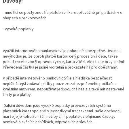
Důvody:
- množící se počty zneužití platebních karet převážně při platbách v e-
shopech a provozovnách
- vysoké poplatky
Využití internetového bankovnictví je pohodlné a bezpečné. Jedinou
nevýhodou je, že oproti platbě kartou celý proces trvá déle, takže
pokud chcete zboží opravdu rychle, karta vítězí. Ale i to se brzy změní!
Převedená částka je jasně viditelná a prokazatelná pro obě strany.
V případě internetového bankovnictví je z hlediska bezpečnosti
nejdůležitější zadávat platby pouze ze zabezpečeného počítače s
kvalitním antivirem, nepoužívat jednoduchá hesla a také mít nastavené
limity pro platby.
Dalším důvodem jsou vysoké poplatky provozovateli systému
platebních karet spojené s jednotlivými transakcemi. Naše obchodní
marže je je kolikrát nižší, než by činil poplatek z přijímané částky,
nemluvě o akčních nabídkách, výprodejích a slevách...