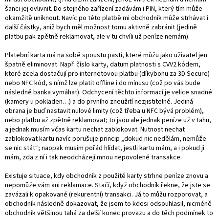
šanci jej ovlivnit. Do stejného zařízení zadávám i PIN, který tím může
okamžitě uniknout. Navíc po této platbě mi obchodník může strhávat i
další částky, aniž bych měl možnost tomu aktivně zabránit (jedině
platbu pak zpětně reklamovat, ale v tu chvíli už peníze nemám).
Platební karta má na sobě spoustu pastí, které můžu jako uživatel jen
špatně eliminovat. Např. číslo karty, datum platnosti s CVV2 kódem,
které zcela dostačují pro internetovou platbu (díkybohu za 3D Secure)
nebo NFC kód, s nímž lze platit offline i do mínusu (což po vás bude
následně banka vymáhat). Odchycení těchto informací je velice snadné
(kamery u pokladen…) a do prvního zneužití nezjistitelné. Jediná
obrana je buď nastavit nulové limity (což třeba u NFC bývá problém),
nebo platbu až zpětně reklamovat; to jsou ale jednak peníze už v tahu,
a jednak musím včas kartu nechat zablokovat. Nutnost nechat
zablokovat kartu navíc porušuje princip „dokud nic nedělám, nemůže
se nic stát“; naopak musím pořád hlídat, jestli kartu mám, a i pokud ji
mám, zda z ní i tak neodcházejí mnou nepovolené transakce.
Existuje situace, kdy obchodník z použité karty strhne peníze znovu a
nepomůže vám ani reklamace. Stačí, když obchodník řekne, že jste se
zavázali k opakované (rekurentní) transakci. Já to můžu rozporovat, a
obchodník následně dokazovat, že jsem to kdesi odsouhlasil, nicméně
obchodník většinou tahá za delší konec provazu a do těch podmínek to