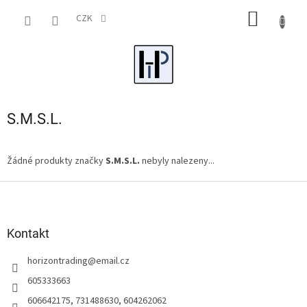
Přejít
NÁKUP
na
CZK
obsah
KOŠÍK
S.M.S.L.
Žádné produkty značky
S.M.S.L.
nebyly nalezeny...
Z
á
p
a
Kontakt
t
horizontrading
@
email.cz
í
605333663
606642175, 731488630, 604262062