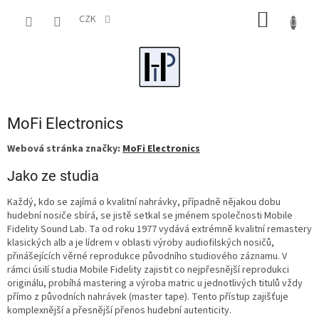
Přejít
NÁKUP
na
CZK
obsah
KOŠÍK
MoFi Electronics
Webová stránka značky:
MoFi Electronics
Jako ze studia
Každý, kdo se zajímá o kvalitní nahrávky, případně nějakou dobu
hudební nosiče sbírá, se jistě setkal se jménem společnosti Mobile
Fidelity Sound Lab. Ta od roku 1977 vydává extrémně kvalitní remastery
klasických alb a je lídrem v oblasti výroby audiofilských nosičů,
přinášejících věrné reprodukce původního studiového záznamu. V
rámci úsilí studia Mobile Fidelity zajistit co nejpřesnější reprodukci
originálu, probíhá mastering a výroba matric u jednotlivých titulů vždy
přímo z původních nahrávek (master tape). Tento přístup zajišťuje
komplexnější a přesnější přenos hudební autenticity.