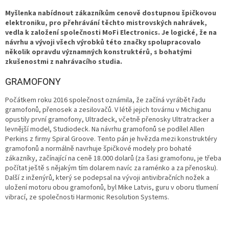
Myšlenka nabídnout zákazníkům cenově dostupnou špičkovou
elektroniku, pro přehrávání těchto mistrovských nahrávek,
vedla k založení společnosti MoFi Electronics. Je logické, že na
návrhu a vývoji všech výrobků této značky spolupracovalo
několik opravdu významných konstruktérů, s bohatými
zkušenostmi z nahrávacího studia.
GRAMOFONY
Počátkem roku 2016 společnost oznámila, že začíná vyrábět řadu
gramofonů, přenosek a zesilovačů. V létě jejich továrnu v Michiganu
opustily první gramofony, Ultradeck, včetně přenosky Ultratracker a
levnější model, Studiodeck. Na návrhu gramofonů se podílel Allen
Perkins z firmy Spiral Groove. Tento pán je hvězda mezi konstruktéry
gramofonů a normálně navrhuje špičkové modely pro bohaté
zákazníky, začínající na ceně 18.000 dolarů (za šasi gramofonu, je třeba
počítat ještě s nějakým tím dolarem navíc za raménko a za přenosku).
Další z inženýrů, který se podepsal na vývoji antivibračních nožek a
uložení motoru obou gramofonů, byl Mike Latvis, guru v oboru tlumení
vibrací, ze společnosti Harmonic Resolution Systems.