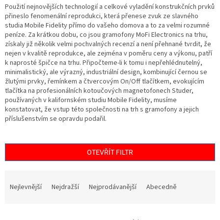
Použití nejnovějších technologií a celkové vyladění konstrukčních prvků
přineslo fenomenální reprodukci, která přenese zvuk ze slavného
studia Mobile Fidelity přímo do vašeho domova a to za velmi rozumné
peníze. Za krátkou dobu, co jsou gramofony MoFi Electronics na trhu,
získaly již několik velmi pochvalných recenzí a není přehnané tvrdit, že
nejen v kvalitě reprodukce, ale zejména v poměru ceny a výkonu, patří
k naprosté špičce na trhu. Připočteme-li k tomu i nepřehlédnutelný,
minimalistický, ale výrazný, industriální design, kombinující černou se
žlutými prvky, řemínkem a čtvercovým On/Off tlačítkem, evokujícím
tlačítka na profesionálních kotoučových magnetofonech Studer,
používaných v kalifornském studiu Mobile Fidelity, musíme
konstatovat, že vstup této společnosti na trh s gramofony a jejich
příslušenstvím se opravdu podařil.
OTEVŘÍT FILTR
Ř
a
Nejlevnější
Nejdražší
Nejprodávanější
Abecedně
z
e
V
n