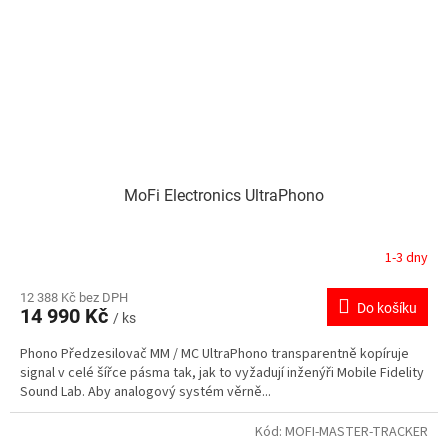
MoFi Electronics UltraPhono
1-3 dny
12 388 Kč bez DPH
Do košíku
14 990 Kč
/ ks
Phono Předzesilovač MM / MC UltraPhono transparentně kopíruje
signal v celé šířce pásma tak, jak to vyžadují inženýři Mobile Fidelity
Sound Lab. Aby analogový systém věrně...
Kód:
MOFI-MASTER-TRACKER