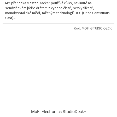
MM přenoska MasterTracker používá cívky, navinuté na
sendvičovém jádře drátem z vysoce čisté, bezkyslíkaté,
monokrystalické mědi, taženým technologií OCC (Ohno Continuous
Cast)....
Kód:
MOFI-STUDIO-DECK
MoFi Electronics StudioDeck+