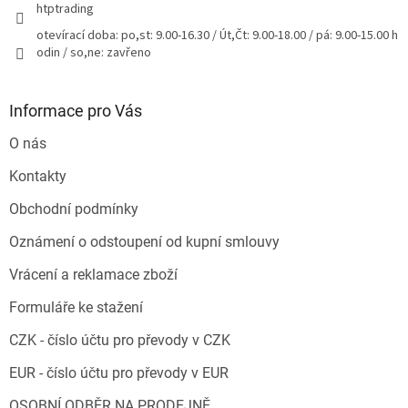
htptrading
ý
p
otevírací doba: po,st: 9.00-16.30 / Út,Čt: 9.00-18.00 / pá: 9.00-15.00 h
i
odin / so,ne: zavřeno
s
u
Informace pro Vás
O nás
Kontakty
Obchodní podmínky
Oznámení o odstoupení od kupní smlouvy
Vrácení a reklamace zboží
Formuláře ke stažení
CZK - číslo účtu pro převody v CZK
EUR - číslo účtu pro převody v EUR
OSOBNÍ ODBĚR NA PRODEJNĚ