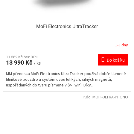
MoFi Electronics UltraTracker
1-3 dny
11 562 Kč bez DPH
Do košíku
13 990 Kč
/ ks
MM přenoska MoFi Electronics UltraTracker používá dobře tlumené
hliníkové pouzdro a systém dvou lehkých, silných magnetů,
uspořádaných do tvaru písmene V (V-Twin). Díky...
Kód:
MOFI-ULTRA-PHONO