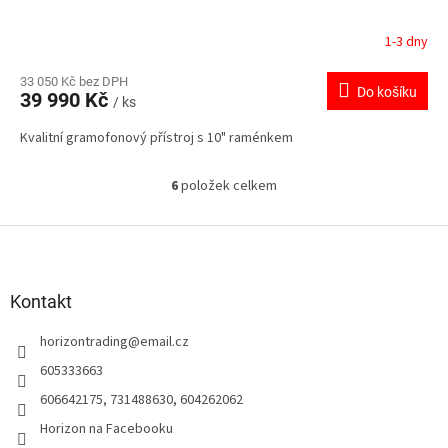
1-3 dny
33 050 Kč bez DPH
Do košíku
39 990 Kč
/ ks
Kvalitní gramofonový přístroj s 10" raménkem
6
položek celkem
O
v
l
Z
á
á
d
p
a
a
Kontakt
c
t
í
horizontrading
@
email.cz
í
p
r
605333663
v
606642175, 731488630, 604262062
k
y
Horizon na Facebooku
v