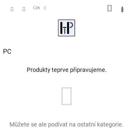
Přejít
NÁKUP
na
CZK
obsah
KOŠÍK
PC
Produkty teprve připravujeme.
Můžete se ale podívat na ostatní kategorie.