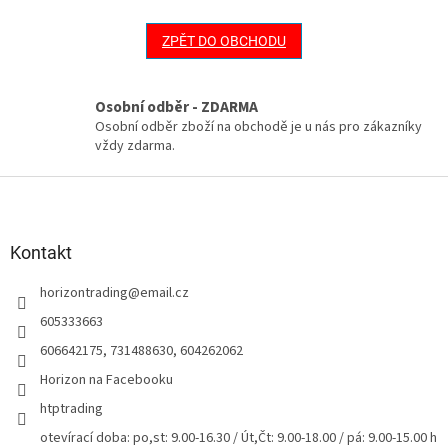
ZPĚT DO OBCHODU
Osobní odběr - ZDARMA
Osobní odběr zboží na obchodě je u nás pro zákazníky
vždy zdarma.
Z
á
p
a
Kontakt
t
horizontrading
@
email.cz
í
605333663
606642175, 731488630, 604262062
Horizon na Facebooku
htptrading
otevírací doba: po,st: 9.00-16.30 / Út,Čt: 9.00-18.00 / pá: 9.00-15.00 h