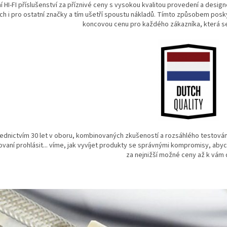
ní HI-FI příslušenství za příznivé ceny s vysokou kvalitou provedení a desig
ích i pro ostatní značky a tím ušetří spoustu nákladů. Tímto způsobem posk
koncovou cenu pro každého zákazníka, která se
ednictvím 30 let v oboru, kombinovaných zkušeností a rozsáhlého testová
kovaní prohlásit... víme, jak vyvíjet produkty se správnými kompromisy, ab
za nejnižší možné ceny až k vám d