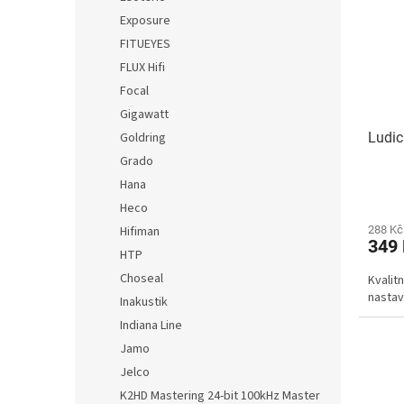
Exposure
FITUEYES
FLUX Hifi
Focal
Gigawatt
Ludic
Goldring
Grado
Hana
Heco
288 Kč
Hifiman
349
HTP
Choseal
Kvalit
nastav
Inakustik
Indiana Line
Jamo
Jelco
K2HD Mastering 24-bit 100kHz Master