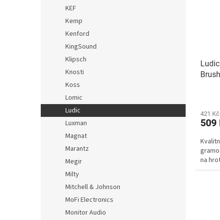
KEF
Kemp
Kenford
KingSound
Klipsch
Ludic
Knosti
Brus
Koss
Lomic
Ludic
421 Kč
509
Luxman
Magnat
Kvalit
Marantz
gramo
na hro
Megir
Milty
Mitchell & Johnson
MoFi Electronics
Monitor Audio