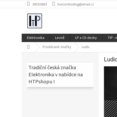
Přejít
605333663
horizontrading@email.cz
na
obsah
Elektronika
Levně
LP a CD desky
TIP - 
Domů
Prodávané značky
Ludic
P
Ludi
o
s
Tradiční česká značka
t
Elektronika v nabídce na
r
HTPshopu !
a
n
n
í
p
a