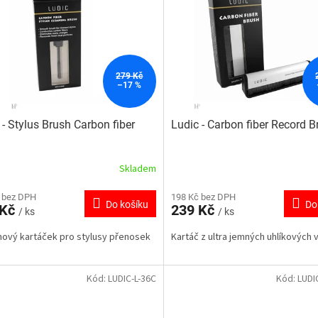
279 Kč
–17 %
 - Stylus Brush Carbon fiber
Ludic - Carbon fiber Record B
Skladem
 bez DPH
198 Kč bez DPH
Do košíku
Do
 Kč
239 Kč
/ ks
/ ks
ový kartáček pro stylusy přenosek
Kartáč z ultra jemných uhlíkových 
Kód:
LUDIC-L-36C
Kód:
LUDI