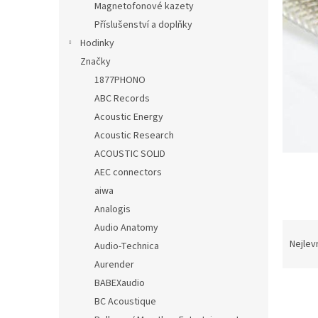
Magnetofonové kazety
Příslušenství a doplňky
Hodinky
Značky
1877PHONO
ABC Records
Acoustic Energy
Acoustic Research
ACOUSTIC SOLID
AEC connectors
aiwa
Analogis
Ř
Audio Anatomy
a
Nejlev
Audio-Technica
z
Aurender
e
BABEXaudio
V
n
BC Acoustique
ý
í