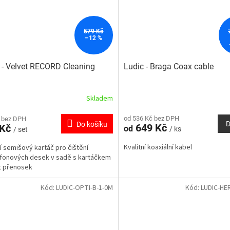
579 Kč
–12 %
 - Velvet RECORD Cleaning
Ludic - Braga Coax cable
h
Skladem
od 536 Kč bez DPH
 bez DPH
D
Do košíku
649 Kč
 Kč
od
/ ks
/ set
Kvalitní koaxiální kabel
ní semišový kartáč pro čištění
fonových desek v sadě s kartáčkem
t přenosek
Kód:
LUDIC-OPTI-B-1-0M
Kód:
LUDIC-HER