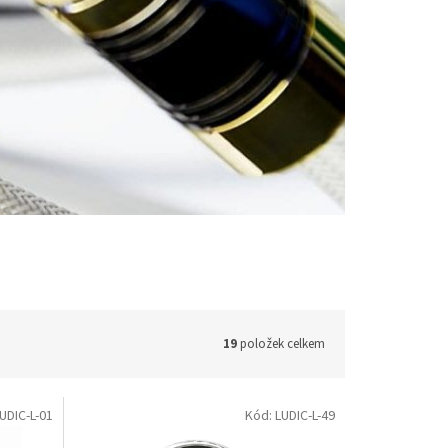
19
položek celkem
UDIC-L-01
Kód:
LUDIC-L-49