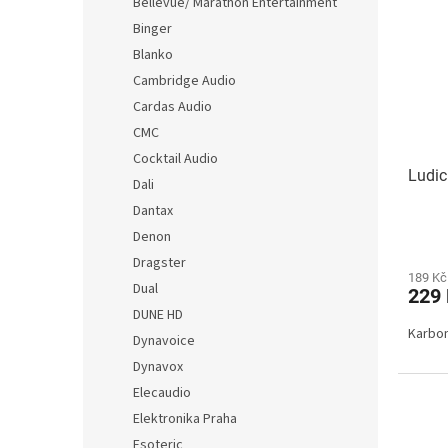
p
p
Bellevue/ Marathon Entertainment
i
r
Binger
s
o
Blanko
p
d
Cambridge Audio
r
u
Cardas Audio
o
k
CMC
d
t
u
ů
Cocktail Audio
Ludic
k
Dali
t
Dantax
ů
Denon
Dragster
189 Kč
Dual
229
DUNE HD
Karbon
Dynavoice
Dynavox
Elecaudio
Elektronika Praha
Esoteric