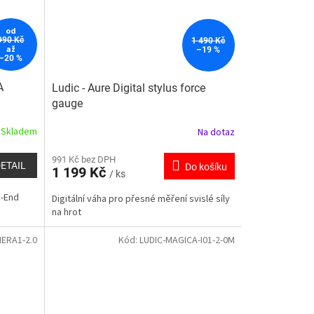
od
990 Kč
1 490 Kč
až
–19 %
–20 %
A
Ludic - Aure Digital stylus force
gauge
Skladem
Na dotaz
991 Kč bez DPH
ETAIL
Do košíku
1 199 Kč
/ ks
h-End
Digitální váha pro přesné měření svislé síly
na hrot
HERA1-2.0
Kód:
LUDIC-MAGICA-I01-2-0M