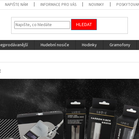
NAPIŠTE NÁM
INFORMACE PRO VÁS
NOVINKY
POSKYTOVAN
HLEDAT
nejprodávanější
Hudební nosiče
Hodinky
Gramofony
c