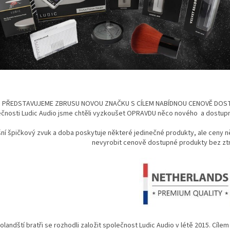
PŘEDSTAVUJEME ZBRUSU NOVOU ZNAČKU S CÍLEM NABÍDNOU CENOVĚ DOSTU
ečnosti
Ludic
Audio jsme chtěli vyzkoušet OPRAVDU něco nového a dostupné
ní špičkový zvuk a doba poskytuje některé jedinečné produkty, ale ceny n
nevyrobit cenově dostupné produkty bez ztr
olandští bratři se rozhodli založit společnost Ludic Audio v létě 2015. Cíl