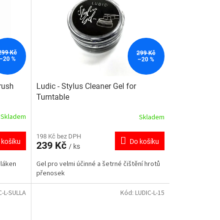
299 Kč
299 Kč
–20 %
–20 %
rush
Ludic - Stylus Cleaner Gel for
Turntable
Skladem
Skladem
198 Kč bez DPH
 košíku
Do košíku
239 Kč
/ ks
vláken
Gel pro velmi účinné a šetrné čištění hrotů
přenosek
C-L-SULLA
Kód:
LUDIC-L-15