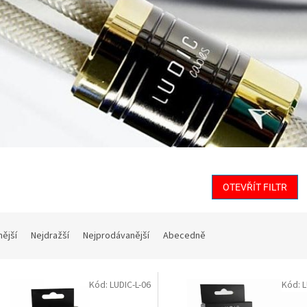
OTEVŘÍT FILTR
nější
Nejdražší
Nejprodávanější
Abecedně
Kód:
LUDIC-L-06
Kód:
L