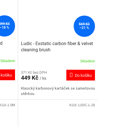
499 Kč
569 Kč
–18 %
–21 %
nd
Ludic - Exstatic carbon fiber & velvet
cleaning brush
Skladem
Skladem
371 Kč bez DPH
 košíku
Do košíku
449 Kč
/ ks
Klasický karbonový kartáček se sametovou
utěrkou
AGA-1.0M
Kód:
LUDIC-L-28