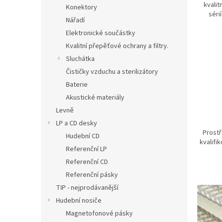
kvalit
Konektory
séri
Nářadí
Elektronické součástky
Kvalitní přepěťové ochrany a filtry.
Sluchátka
Čističky vzduchu a sterilizátory
Baterie
Akustické materiály
Levně
LP a CD desky
Prostř
Hudební CD
kvalifi
Referenční LP
Referenční CD
Referenční pásky
TIP - nejprodávanější
Hudební nosiče
Magnetofonové pásky