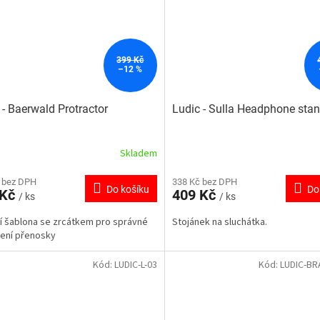
399 Kč
–12 %
 - Baerwald Protractor
Ludic - Sulla Headphone sta
Skladem
 bez DPH
338 Kč bez DPH
Do košíku
Do
 Kč
409 Kč
/ ks
/ ks
ní šablona se zrcátkem pro správné
Stojánek na sluchátka.
ení přenosky
Kód:
LUDIC-L-03
Kód:
LUDIC-BR