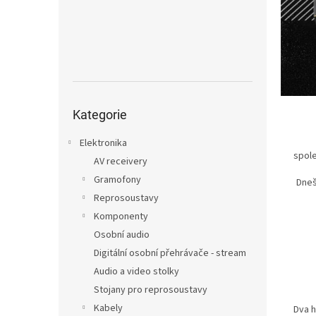
n
e
l
Přeskočit
kategorie
Kategorie
Elektronika
spol
AV receivery
Gramofony
Dneš
Reprosoustavy
Komponenty
Osobní audio
Digitální osobní přehrávače - stream
Audio a video stolky
Stojany pro reprosoustavy
Kabely
Dva h