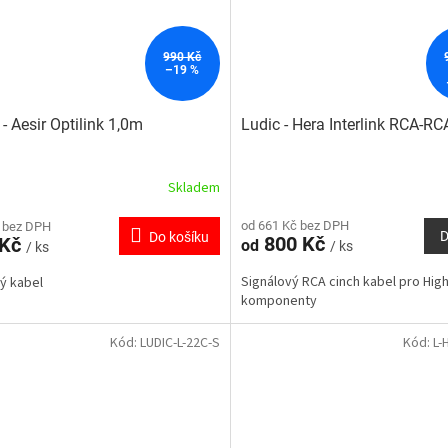
990 Kč
–19 %
 - Aesir Optilink 1,0m
Ludic - Hera Interlink RCA-RC
Skladem
od 661 Kč bez DPH
 bez DPH
D
Do košíku
800 Kč
 Kč
od
/ ks
/ ks
Signálový RCA cinch kabel pro Hig
ý kabel
komponenty
Kód:
LUDIC-L-22C-S
Kód:
L-