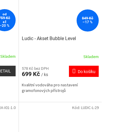
od
759 Kč
849 Kč
až
–17 %
–20 %
Ludic - Akset Bubble Level
Skladem
Skladem
578 Kč bez DPH
ETAIL
Do košíku
699 Kč
/ ks
Kvalitní vodováha pro nastavení
gramofonových přístrojů
A-I01-1.0
Kód:
LUDIC-L-29