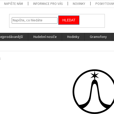
NAPIŠTE NÁM
INFORMACE PRO VÁS
NOVINKY
POSKYTOVAN
HLEDAT
nejprodávanější
Hudební nosiče
Hodinky
Gramofony
a