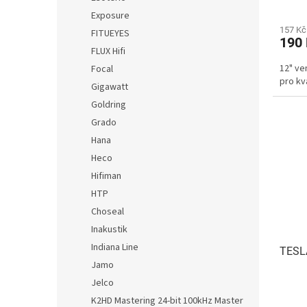
Exposure
157 Kč
FITUEYES
190
FLUX Hifi
12" ve
Focal
pro kv
Gigawatt
Goldring
Grado
Hana
Heco
Hifiman
HTP
Choseal
Inakustik
Indiana Line
TESLA
Jamo
Jelco
K2HD Mastering 24-bit 100kHz Master