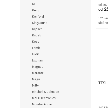
KEF
od 207
2
od
Kemp
Kenford
12" ve
KingSound
uložen
Klipsch
Knosti
Koss
Lomic
Ludic
Luxman
Magnat
Marantz
Megir
TESLA
Milty
Mitchell & Johnson
MoFi Electronics
Monitor Audio
247 Kč