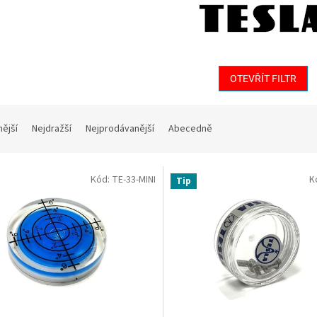
OTEVŘÍT FILTR
nější
Nejdražší
Nejprodávanější
Abecedně
Kód:
TE-33-MINI
K
Tip