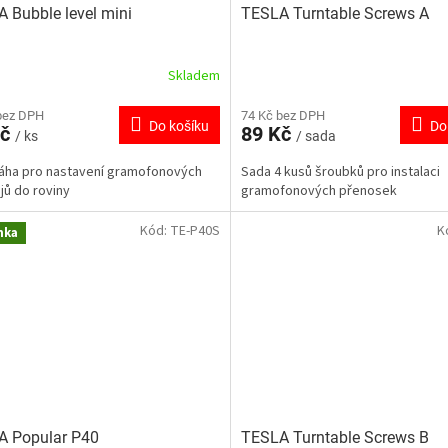
 Bubble level mini
TESLA Turntable Screws A
Skladem
bez DPH
74 Kč bez DPH
Do košíku
Do
Kč
89 Kč
/ ks
/ sada
áha pro nastavení gramofonových
Sada 4 kusů šroubků pro instalaci
ojů do roviny
gramofonových přenosek
Kód:
TE-P40S
K
nka
A Popular P40
TESLA Turntable Screws B