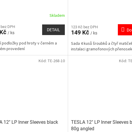
Skladem
 bez DPH
123 Kč bez DPH
DETAIL
Do
 Kč
149 Kč
/ ks
/ ks
ní podložky pod hroty v černém a
Sada 4 kusů šroubků a čtyř matiče
ném provedení
instalaci gramofonových přenose
Kód:
TE-268-10
Kód:
TE
 12" LP Inner Sleeves black
TESLA 12" LP Inner Sleeves 
80g angled