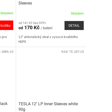
Sleeves
Skladem
Skladem
od 141 Kč bez DPH
DETAIL
 košíku
170 Kč
od
/ balení
12" antistatický obal z vysoce kvalitního
k pro
HDPE
k
-268A-10
Kód:
TE-267-10
black
TESLA 12" LP Inner Sleeves white
90g