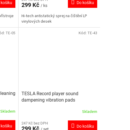
 košíku
Do košíku
299 Kč
/ ks
řístroje
Hi-tech antistatický sprej na čištění LP
vinylových desek
ód:
TE-05
Kód:
TE-43
Cleaning
TESLA Record player sound
dampening vibration pads
Skladem
Skladem
247 Kč bez DPH
 košíku
Do košíku
299 Kč
/ set