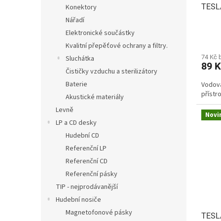
TESLA
Konektory
k
t
Nářadí
ů
Elektronické součástky
Kvalitní přepěťové ochrany a filtry.
74 Kč 
Sluchátka
89 
Čističky vzduchu a sterilizátory
Baterie
Vodov
přístr
Akustické materiály
Levně
Novi
LP a CD desky
Hudební CD
Referenční LP
Referenční CD
Referenční pásky
TIP - nejprodávanější
Hudební nosiče
Magnetofonové pásky
TESL