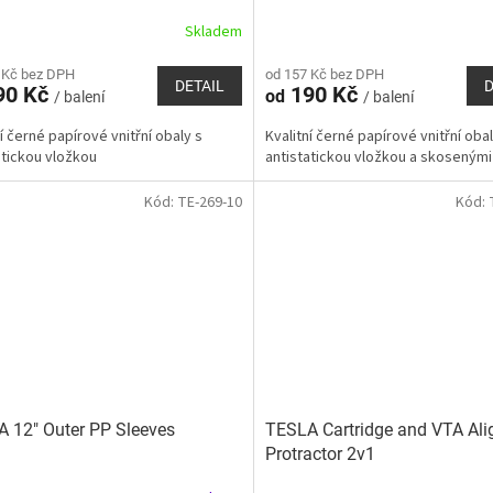
Skladem
 Kč bez DPH
od 157 Kč bez DPH
DETAIL
D
90 Kč
190 Kč
od
/ balení
/ balení
ní černé papírové vnitřní obaly s
Kvalitní černé papírové vnitřní obal
atickou vložkou
antistatickou vložkou a skosenými
Kód:
TE-269-10
Kód:
 12" Outer PP Sleeves
TESLA Cartridge and VTA Al
Protractor 2v1