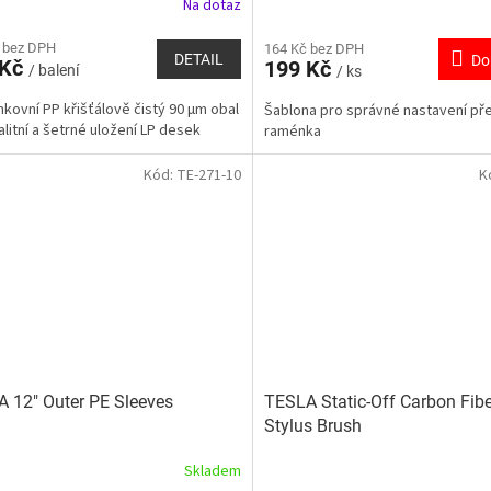
Na dotaz
 bez DPH
164 Kč bez DPH
DETAIL
Do
 Kč
199 Kč
/ balení
/ ks
nkovní PP křišťálově čistý 90 µm obal
Šablona pro správné nastavení př
alitní a šetrné uložení LP desek
raménka
Kód:
TE-271-10
K
 12" Outer PE Sleeves
TESLA Static-Off Carbon Fibe
Stylus Brush
Skladem