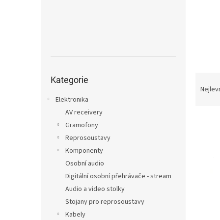
n
e
l
Přeskočit
Ř
kategorie
Kategorie
a
Nejlev
z
Elektronika
e
AV receivery
V
n
Gramofony
ý
í
Reprosoustavy
p
p
Komponenty
i
r
s
o
Osobní audio
p
d
Digitální osobní přehrávače - stream
r
u
Audio a video stolky
o
k
Stojany pro reprosoustavy
d
t
Kabely
u
ů