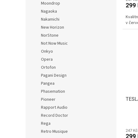
Moondrop
299
Nagaoka
Kvalit
Nakamichi
v čer
New Horizon
NorStone
Not Now Music
Onkyo
Opera
Ortofon
Pagani Design
Pangea
Phasemation
TESLA
Pioneer
Rapport Audio
Record Doctor
Rega
247 Kč
Retro Musique
299