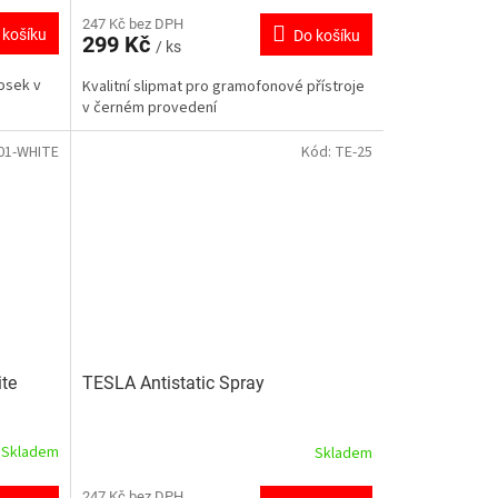
247 Kč bez DPH
 košíku
Do košíku
299 Kč
/ ks
osek v
Kvalitní slipmat pro gramofonové přístroje
v černém provedení
01-WHITE
Kód:
TE-25
ite
TESLA Antistatic Spray
Skladem
Skladem
247 Kč bez DPH