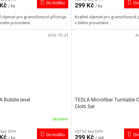
Do košíku
Do
 Kč
299 Kč
/ ks
/ ks
ní slipmat pro gramofonové přístroje
Kvalitní slipmat pro gramofonové p
veném provedení
v bílém provedení
Kód:
TE-33
K
 Bubble level
TESLA Microfiber Turntable 
Cloth Set
Skladem
 bez DPH
247 Kč bez DPH
Do košíku
Do
 Kč
299 Kč
/ ks
/ set