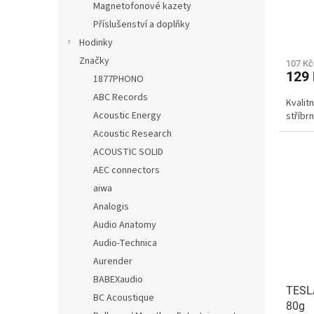
Magnetofonové kazety
Příslušenství a doplňky
Hodinky
Značky
107 Kč
129
1877PHONO
ABC Records
Kvalit
Acoustic Energy
stříbr
Acoustic Research
ACOUSTIC SOLID
AEC connectors
aiwa
Analogis
Audio Anatomy
Audio-Technica
Aurender
BABEXaudio
TESLA
BC Acoustique
80g