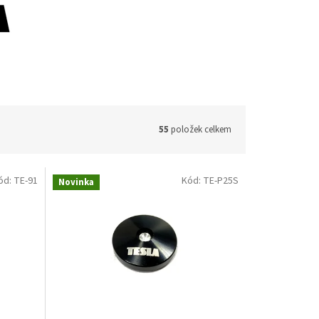
55
položek celkem
ód:
TE-91
Kód:
TE-P25S
Novinka