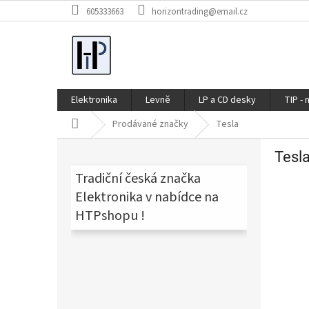
Přejít
605333663
horizontrading@email.cz
na
obsah
Elektronika
Levně
LP a CD desky
TIP - 
Domů
Prodávané značky
Tesla
P
Tesl
o
s
Tradiční česká značka
t
Elektronika v nabídce na
r
HTPshopu !
a
n
n
í
p
a