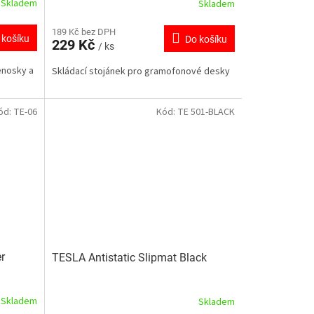
Skladem
Skladem
189 Kč bez DPH
 košíku
Do košíku
229 Kč
/ ks
enosky a
Skládací stojánek pro gramofonové desky
ód:
TE-06
Kód:
TE 501-BLACK
r
TESLA Antistatic Slipmat Black
Skladem
Skladem