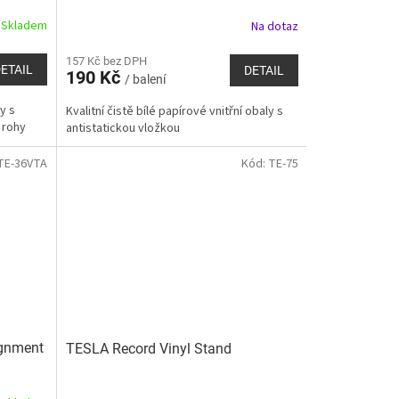
Skladem
Na dotaz
157 Kč bez DPH
ETAIL
DETAIL
190 Kč
/ balení
y s
Kvalitní čistě bílé papírové vnitřní obaly s
 rohy
antistatickou vložkou
TE-36VTA
Kód:
TE-75
ignment
TESLA Record Vinyl Stand