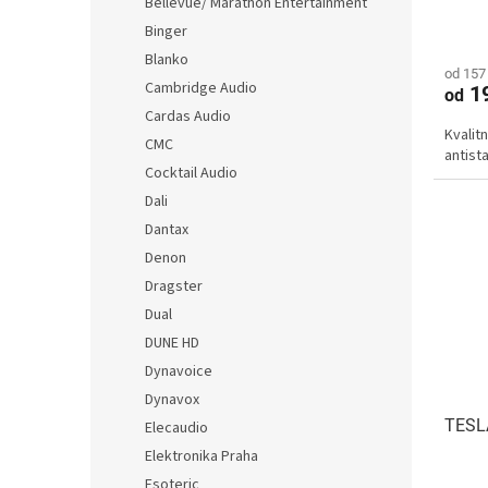
Bellevue/ Marathon Entertainment
Binger
Blanko
od 157
Cambridge Audio
1
od
Cardas Audio
Kvalit
CMC
antist
Cocktail Audio
Dali
Dantax
Denon
Dragster
Dual
DUNE HD
Dynavoice
Dynavox
TESLA
Elecaudio
Elektronika Praha
Esoteric