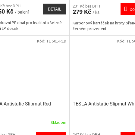
 Kč bez DPH
231 Kč bez DPH
DETAIL
Do
50 Kč
279 Kč
/ balení
/ ks
nkovní PE obal pro kvalitní a šetrné
Karbonový kartáček na hroty přen
í LP desek
černém provedení
Kód:
TE 501-RED
Kód:
TE 5
 Antistatic Slipmat Red
TESLA Antistatic Slipmat Wh
Skladem
 bez DPH
247 Kč bez DPH