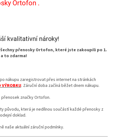
sky Ortofon .
í kvalitativní nároky!
všechny přenosky Ortofon, které jste zakoupili po 1.
 a to zdarma!
o nákupu zaregistrovat přes internet na stránkách
O VÝROBKU
. Záruční doba začíná běžet dnem nákupu.
y přenosek značky Ortofon.
ality původu, která je nedílnou součástí každé přenosky z
rodejní doklad.
čně naše aktuální záruční podmínky.