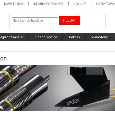
NAPIŠTE NÁM
INFORMACE PRO VÁS
NOVINKY
POSKYTOVAN
HLEDAT
nejprodávanější
Hudební nosiče
Hodinky
Gramofony
fon