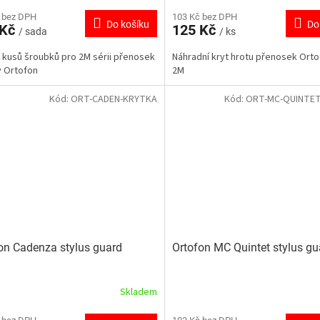
 bez DPH
103 Kč bez DPH
Do košíku
Do
 Kč
125 Kč
/ sada
/ ks
 kusů šroubků pro 2M sérii přenosek
Náhradní kryt hrotu přenosek Orto
 Ortofon
2M
Kód:
ORT-CADEN-KRYTKA
Kód:
ORT-MC-QUINTE
on Cadenza stylus guard
Ortofon MC Quintet stylus gu
Skladem