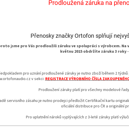
Prodloužená záruka na přeno
Přenosky značky Ortofon splňují nejvyšš
roto jsme pro Vás prodloužili záruku ve spolupráci s výrobcem. Na 
květnu 2015 obdržíte záruku 3 roky -
ředpokladem pro uznání prodloužené záruky je nutno zboží během 2 týdnů p
.ortofonaudio.cz v sekci:
REGISTRACE VÝROBNÍHO ČÍSLA ZAKOUPENÉH
Prodloužení záruky platí pro všechny modelové řad
adě servisního zásahu je nutno prodejci předložit Certifikační kartu origin
oficiální distribuce pro ČR a originální p
Pro uplatnění nároků vyplývajících z 3-leté záruky platí výlu