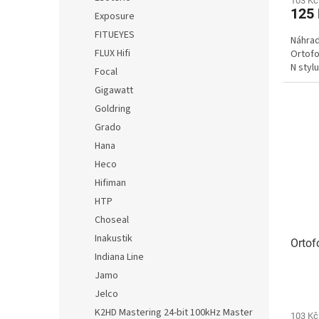
103 Kč
125
Exposure
FITUEYES
Náhrad
FLUX Hifi
Ortofo
N styl
Focal
Gigawatt
Goldring
Grado
Hana
Heco
Hifiman
HTP
Choseal
Inakustik
Ortof
Indiana Line
Jamo
Jelco
K2HD Mastering 24-bit 100kHz Master
103 Kč