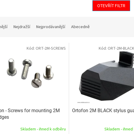
OTEVŘÍT FILTR
nější
Nejdražší
Nejprodávanější
Abecedně
Kód:
ORT-2M-SCREWS
Kód:
ORT-2M-BLAC
on - Screws for mounting 2M
Ortofon 2M BLACK stylus gu
idges
Skladem - ihned k odběru
Skladem - ihned