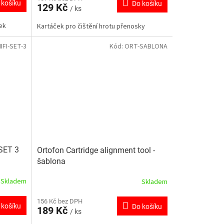
 košíku
Do košíku
129 Kč
/ ks
ek
Kartáček pro čištění hrotu přenosky
IFI-SET-3
Kód:
ORT-SABLONA
SET 3
Ortofon Cartridge alignment tool -
šablona
Skladem
Skladem
156 Kč bez DPH
 košíku
Do košíku
189 Kč
/ ks