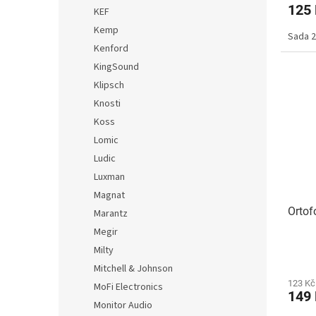
125
KEF
Kemp
Sada 2
Kenford
KingSound
Klipsch
Knosti
Koss
Lomic
Ludic
Luxman
Magnat
Ortof
Marantz
Megir
Milty
Mitchell & Johnson
123 Kč
MoFi Electronics
149
Monitor Audio