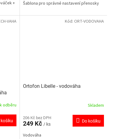
ováček +
Šablona pro správné nastavení přenosky
ECH-VAHA
Kód:
ORT-VODOVAHA
Ortofon Libelle - vodováha
áha
 k odběru
Skladem
206 Kč bez DPH
 košíku
Do košíku
249 Kč
/ ks
Vodováha