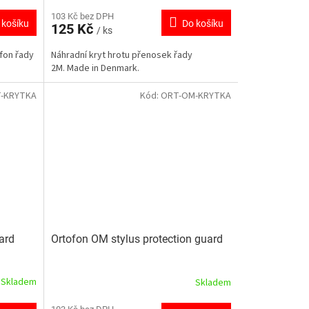
103 Kč bez DPH
 košíku
Do košíku
125 Kč
/ ks
fon řady
Náhradní kryt hrotu přenosek řady
2M. Made in Denmark.
T-KRYTKA
Kód:
ORT-OM-KRYTKA
ard
Ortofon OM stylus protection guard
Skladem
Skladem