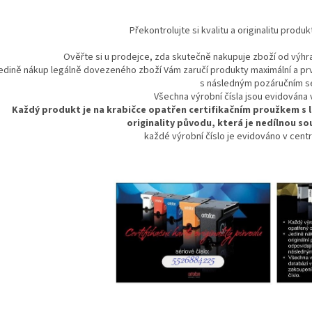
Překontrolujte si kvalitu a originalitu produ
Ověřte si u prodejce, zda skutečně nakupuje zboží od výhr
edině nákup legálně dovezeného zboží Vám zaručí produkty maximální a prvo
s následným pozáručním s
Všechna výrobní čísla jsou evidována 
Každý produkt je na krabičce opatřen certifikačním proužkem s
originality původu, která je nedílnou s
každé výrobní číslo je evidováno v cent