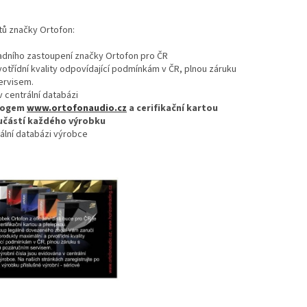
ktů značky Ortofon:
adního zastoupení značky Ortofon pro ČR
třídní kvality odpovídající podmínkám v ČR, plnou záruku
ervisem.
v centrální databázi
 logem
www.ortofonaudio.cz
a cerifikační kartou
oučástí každého výrobku
rální databázi výrobce