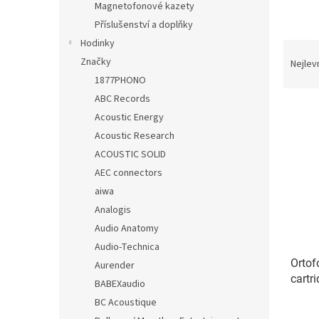
Magnetofonové kazety
Příslušenství a doplňky
Hodinky
Ř
a
Značky
Nejlev
z
1877PHONO
e
ABC Records
V
n
Acoustic Energy
ý
í
Acoustic Research
p
p
ACOUSTIC SOLID
i
r
s
o
AEC connectors
p
d
aiwa
r
u
Analogis
o
k
Audio Anatomy
d
t
Audio-Technica
u
ů
Ortof
k
Aurender
cartr
t
BABEXaudio
ů
BC Acoustique