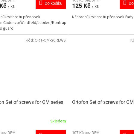
 bez DPH
103 Kč bez DPH
Do košíku
Do
 Kč
125 Kč
/ ks
/ ks
ní kryt hrotu přenosek
Náhradní kryt hrotu přenosek řady
n Cadenza/Windfeld/Jubilee/Kontrapunkt/SPU
us guard
Kód:
ORT-OM-SCREWS
K
on Set of screws for OM series
Ortofon Set of screws for OM 
Skladem
 bez DPH
107 Kč bez DPH