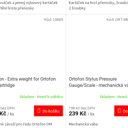
váček a jemný nylonový kartáček
Kartáček na hrot přenosky, šroub
štění hrotu přenosky
2 šroubky
Kód:
10889
Kód:
ORT-M
on - Extra weight for Ortofon
Ortofon Stylus Pressure
rtridge
Gauge/Scale - mechanická v
Skladem - ihned k odběru
Skladem - ihned
 bez DPH
198 Kč bez DPH
Do košíku
Do
 Kč
239 Kč
/ ks
/ ks
né závaží pro řadu Ortofon OM
Mechanická váha