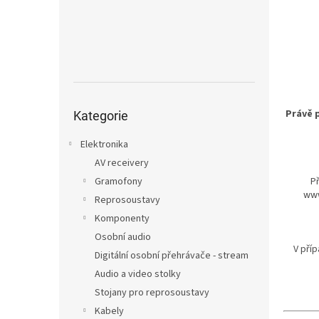
n
e
l
Přeskočit
Právě p
kategorie
Kategorie
Elektronika
AV receivery
Gramofony
P
www
Reprosoustavy
Komponenty
Osobní audio
V příp
Digitální osobní přehrávače - stream
Audio a video stolky
Stojany pro reprosoustavy
Kabely