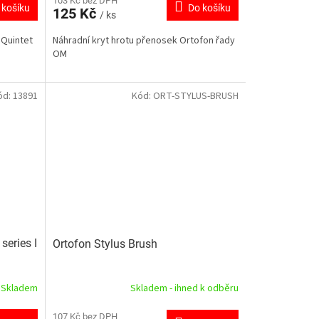
103 Kč bez DPH
 košíku
Do košíku
125 Kč
/ ks
 Quintet
Náhradní kryt hrotu přenosek Ortofon řady
OM
ód:
13891
Kód:
ORT-STYLUS-BRUSH
series I
Ortofon Stylus Brush
Skladem
Skladem - ihned k odběru
107 Kč bez DPH