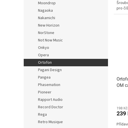
Šroubo
Moondrop
pro či
Nagaoka
Nakamichi
New Horizon
NorStone
Not Now Music
Onkyo
Opera
Ortofon
Pagani Design
Pangea
Ortof
Phasemation
OM ca
Pioneer
Rapport Audio
Record Doctor
198 Kč
239
Rega
Retro Musique
Přídav