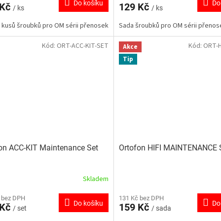
Do košíku
Do
 Kč
129 Kč
/ ks
/ ks
 kusů šroubků pro OM sérii přenosek
Sada šroubků pro OM sérii přenos
Kód:
ORT-ACC-KIT-SET
Kód:
ORT-H
Akce
Tip
on ACC-KIT Maintenance Set
Ortofon HIFI MAINTENANCE 
Skladem
 bez DPH
131 Kč bez DPH
Do košíku
Do
 Kč
159 Kč
/ set
/ sada