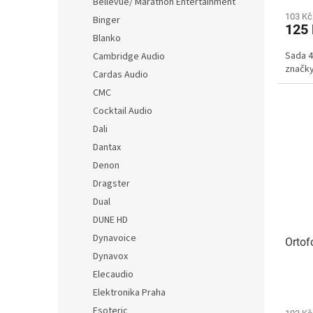
Bellevue/ Marathon Entertainment
103 Kč
Binger
125
Blanko
Sada 4
Cambridge Audio
značky
Cardas Audio
CMC
Cocktail Audio
Dali
Dantax
Denon
Dragster
Dual
DUNE HD
Dynavoice
Ortof
Dynavox
Elecaudio
Elektronika Praha
Esoteric