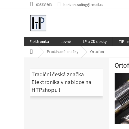
Přejít
605333663
horizontrading@email.cz
na
obsah
Elektronika
Levně
LP a CD desky
TIP - 
Domů
Prodávané značky
Ortofon
P
Orto
o
s
Tradiční česká značka
t
Elektronika v nabídce na
r
HTPshopu !
a
n
n
í
p
a