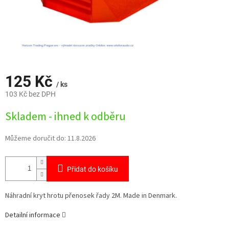
125 Kč
/ ks
103 Kč bez DPH
Měrná
Skladem - ihned k odběru
cena:
Můžeme doručit do:
11.8.2026
Přidat do košíku
Náhradní kryt hrotu přenosek řady 2M. Made in Denmark.
Detailní informace