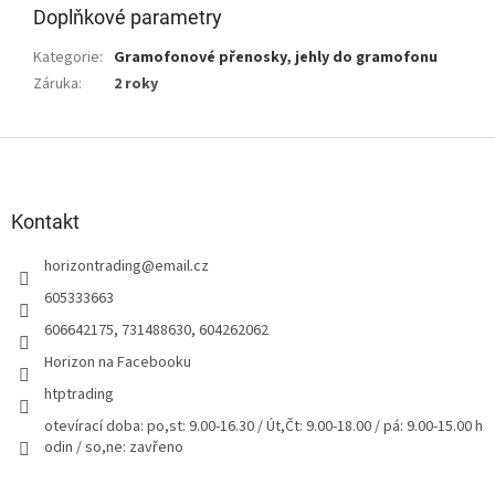
Doplňkové parametry
Kategorie
:
Gramofonové přenosky, jehly do gramofonu
Záruka
:
2 roky
Z
á
p
a
Kontakt
t
horizontrading
@
email.cz
í
605333663
606642175, 731488630, 604262062
Horizon na Facebooku
htptrading
otevírací doba: po,st: 9.00-16.30 / Út,Čt: 9.00-18.00 / pá: 9.00-15.00 h
odin / so,ne: zavřeno