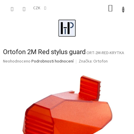
Přejít
NÁKUP
na
CZK
obsah
KOŠÍK
Ortofon 2M Red stylus guard
ORT-2M-RED-KRYTKA
Průměrné
Neohodnoceno
Podrobnosti hodnocení
Značka:
Ortofon
hodnocení
produktu
je
0,0
z
5
hvězdiček.