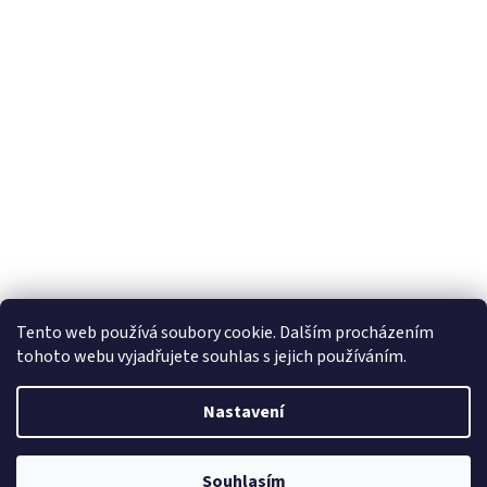
Tento web používá soubory cookie. Dalším procházením
tohoto webu vyjadřujete souhlas s jejich používáním.
Vytvořil Shoptet
Nastavení
Copyright 2026
Horizon Trading Prague sro
. Všechna práva
Souhlasím
vyhrazena.