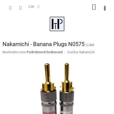
Přejít
NÁKUP
na
CZK
obsah
KOŠÍK
Nakamichi - Banana Plugs N0575
11468
Průměrné
Neohodnoceno
Podrobnosti hodnocení
Značka:
Nakamichi
hodnocení
produktu
je
0,0
z
5
hvězdiček.