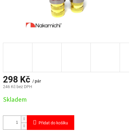
298 Kč
/ pár
246 Kč bez DPH
Měrná
Skladem
cena:
Přidat do košíku