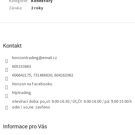
Kategorie
:
Konektory
Záruka
:
2 roky
Z
á
p
a
Kontakt
t
horizontrading
@
email.cz
í
605333663
606642175, 731488630, 604262062
Horizon na Facebooku
htptrading
otevírací doba: po,st: 9.00-16.30 / Út,Čt: 9.00-18.00 / pá: 9.00-15.00 h
odin / so,ne: zavřeno
Informace pro Vás