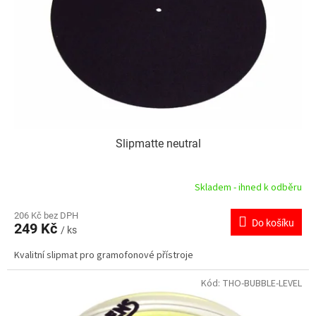
r
u
o
k
d
t
u
ů
k
t
ů
Slipmatte neutral
Skladem - ihned k odběru
206 Kč bez DPH
Do košíku
249 Kč
/ ks
Kvalitní slipmat pro gramofonové přístroje
Kód:
THO-BUBBLE-LEVEL