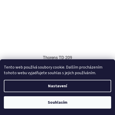
Thorens TD 209
Tento web používá soubory cookie. Dalším procházením
tohoto webu vyjadřujete souhlas s jejich používáním.
POUZE NA OBJEDNÁVKU
21 727 Kč bez DPH
Nastavení
DETAIL
26 290 Kč
/ ks
Manual - Novinka
Souhlasím
Kód:
THO-TD-403DD-HG-BLK
Novinka