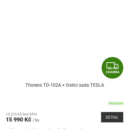
Z
ZDARMA
D
Thorens TD-102A + čistící sada TESLA
A
R
Skladem
M
13 215 Kč bez DPH
DETAIL
15 990 Kč
/ ks
A