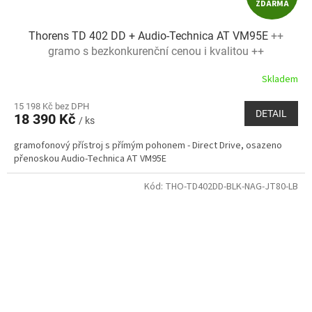
ZDARMA
D
Thorens TD 402 DD + Audio-Technica AT VM95E
++
A
gramo s bezkonkurenční cenou i kvalitou ++
R
Skladem
M
15 198 Kč bez DPH
DETAIL
18 390 Kč
/ ks
A
gramofonový přístroj s přímým pohonem - Direct Drive, osazeno
přenoskou Audio-Technica AT VM95E
Kód:
THO-TD402DD-BLK-NAG-JT80-LB