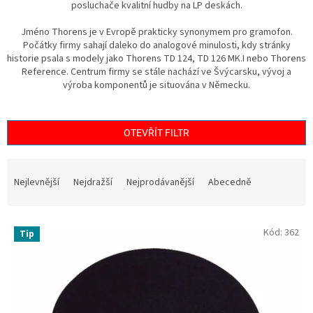
posluchače kvalitní hudby na LP deskách.
Jméno Thorens je v Evropě prakticky synonymem pro gramofon.
Počátky firmy sahají daleko do analogové minulosti, kdy stránky
historie psala s modely jako Thorens TD 124, TD 126 MK.I nebo Thorens
Reference. Centrum firmy se stále nachází ve Švýcarsku, vývoj a
výroba komponentů je situována v Německu.
OTEVŘÍT FILTR
Ř
a
Nejlevnější
Nejdražší
Nejprodávanější
Abecedně
z
e
V
n
Kód:
362
Tip
ý
í
p
p
i
r
s
o
p
d