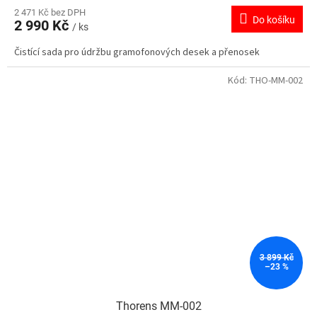
2 471 Kč bez DPH
Do košíku
2 990 Kč
/ ks
Čistící sada pro údržbu gramofonových desek a přenosek
Kód:
THO-MM-002
3 899 Kč
–23 %
Thorens MM-002