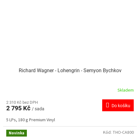
Richard Wagner - Lohengrin - Semyon Bychkov
Skladem
2 310 Kč bez DPH
Do košíku
2 795 Kč
/ sada
5 LPs, 180 g Premium Vinyl
Kód:
THO-CA800
Novinka