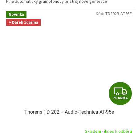
Plně automatický gramofonový přístroj nové generace
Kód:
TD202B-AT95E
Novinka
+ Dárek zdarma
Z
ZDARMA
D
Thorens TD 202 + Audio-Technica AT-95e
A
R
Skladem - ihned k odběru