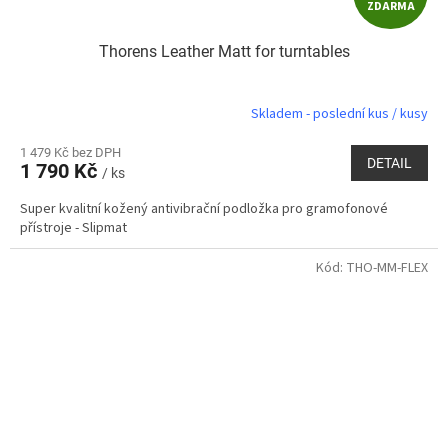
ZDARMA
D
Thorens Leather Matt for turntables
A
R
Skladem - poslední kus / kusy
M
1 479 Kč bez DPH
DETAIL
1 790 Kč
/ ks
A
Super kvalitní kožený antivibrační podložka pro gramofonové
přístroje - Slipmat
Kód:
THO-MM-FLEX