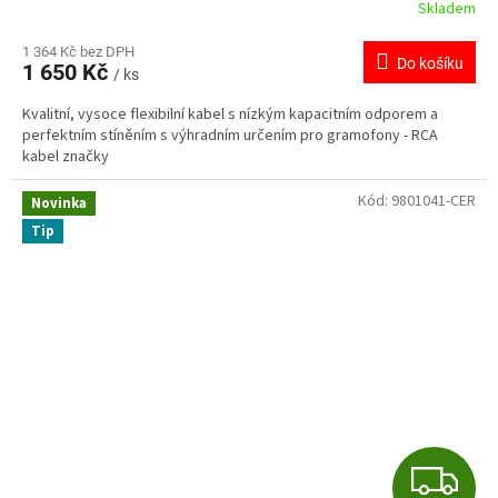
Skladem
1 364 Kč bez DPH
Do košíku
1 650 Kč
/ ks
Kvalitní, vysoce flexibilní kabel s nízkým kapacitním odporem a
perfektním stíněním s výhradním určením pro gramofony - RCA
kabel značky
Kód:
9801041-CER
Novinka
Tip
Z