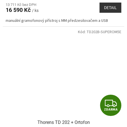
M
13 711 Kč bez DPH
DETAIL
16 590 Kč
/ ks
A
manuální gramofonový přístroj s MM předzesilovačem a USB
Kód:
TD202B-SUPEROM5E
Z
ZDARMA
D
Thorens TD 202 + Ortofon
A