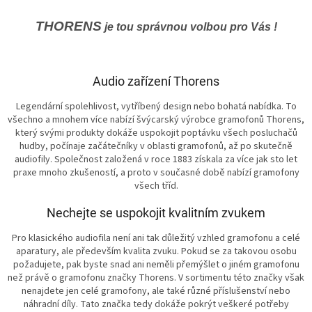
THORENS
je tou správnou volbou pro Vás !
Audio zařízení Thorens
Legendární spolehlivost, vytříbený design nebo bohatá nabídka. To
všechno a mnohem více nabízí švýcarský výrobce gramofonů Thorens,
který svými produkty dokáže uspokojit poptávku všech posluchačů
hudby, počínaje začátečníky v oblasti gramofonů, až po skutečně
audiofily. Společnost založená v roce 1883 získala za více jak sto let
praxe mnoho zkušeností, a proto v současné době nabízí gramofony
všech tříd.
Nechejte se uspokojit kvalitním zvukem
Pro klasického audiofila není ani tak důležitý vzhled gramofonu a celé
aparatury, ale především kvalita zvuku. Pokud se za takovou osobu
požadujete, pak byste snad ani neměli přemýšlet o jiném gramofonu
než právě o gramofonu značky Thorens. V sortimentu této značky však
nenajdete jen celé gramofony, ale také různé příslušenství nebo
náhradní díly. Tato značka tedy dokáže pokrýt veškeré potřeby