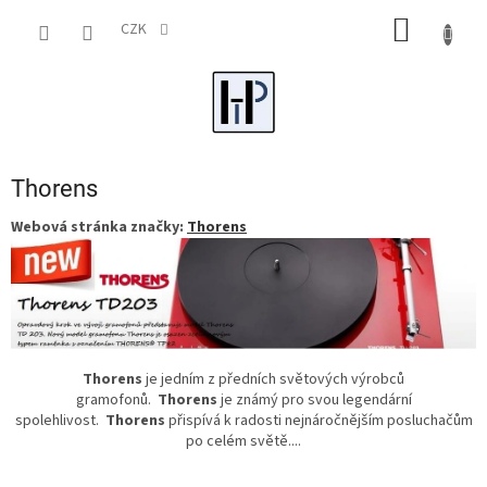
Přejít
NÁKUP
na
CZK
obsah
KOŠÍK
Thorens
Webová stránka značky:
Thorens
T
horens
je jedním z předních světových výrobců
gramofonů.
Thorens
je známý pro svou legendární
spolehlivost.
Thorens
přispívá k radosti nejnáročnějším posluchačům
po celém světě....