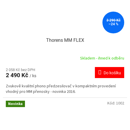
3 290 Kč
–24 %
Thorens MM FLEX
Skladem - ihned k odběru
2 058 Kč bez DPH
Do košíku
2 490 Kč
/ ks
Zvukově kvalitní phono předzesilovač v kompaktním provedení
vhodný pro MM přenosky - novinka 2016.
Kód:
1002
Novinka