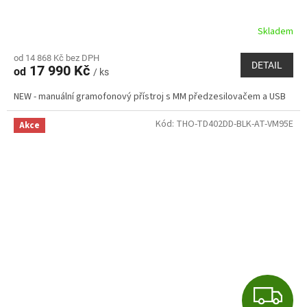
R
Skladem
M
od 14 868 Kč bez DPH
DETAIL
17 990 Kč
od
/ ks
A
NEW - manuální gramofonový přístroj s MM předzesilovačem a USB
Kód:
THO-TD402DD-BLK-AT-VM95E
Akce
Z