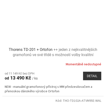
Thorens TD-201 + Ortofon
++ jeden z nejkvalitnějších
gramofonů ve své třídě s možností volby kvalitní
přenosky ++
Momentálně nedostupné
od 11 149 Kč bez DPH
DETAIL
13 490 Kč
od
/ ks
NEW - manuální gramofonový přístroj s MM předzesilovačem a
přenoskou dánského výrobce Ortofon
Kód:
THO-TD102A-ATVM95E-WAL