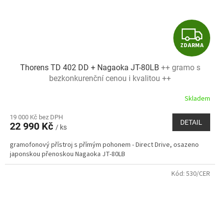
Z
ZDARMA
D
Thorens TD 402 DD + Nagaoka JT-80LB
++ gramo s
A
bezkonkurenční cenou i kvalitou ++
R
Skladem
M
19 000 Kč bez DPH
DETAIL
22 990 Kč
/ ks
A
gramofonový přístroj s přímým pohonem - Direct Drive, osazeno
japonskou přenoskou Nagaoka JT-80LB
Kód:
530/CER