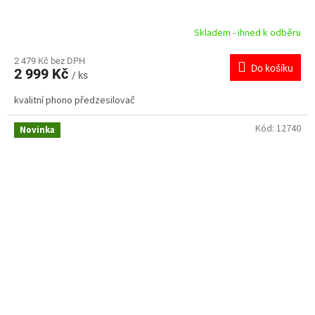
Skladem - ihned k odběru
2 479 Kč bez DPH
Do košíku
2 999 Kč
/ ks
kvalitní phono předzesilovač
Kód:
12740
Novinka