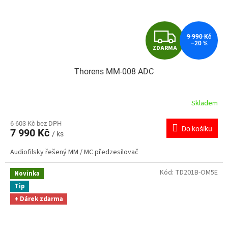
Z
9 990 Kč
–20 %
ZDARMA
D
Thorens MM-008 ADC
A
R
Skladem
M
6 603 Kč bez DPH
Do košíku
7 990 Kč
/ ks
A
Audiofilsky řešený MM / MC předzesilovač
Kód:
TD201B-OM5E
Novinka
Tip
+ Dárek zdarma