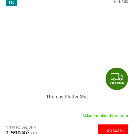
Kód:
368
Tip
Z
ZDARMA
D
Thorens Platter Mat
A
R
Skladem - ihned k odběru
M
1 314 Kč bez DPH
Do košíku
1 590 Kč
/ ks