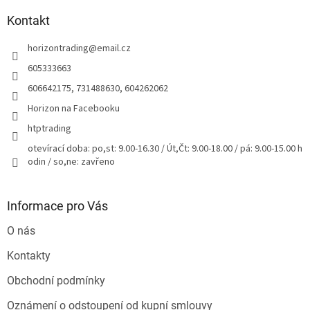
p
a
Kontakt
t
horizontrading
@
email.cz
í
605333663
606642175, 731488630, 604262062
Horizon na Facebooku
htptrading
otevírací doba: po,st: 9.00-16.30 / Út,Čt: 9.00-18.00 / pá: 9.00-15.00 h
odin / so,ne: zavřeno
Informace pro Vás
O nás
Kontakty
Obchodní podmínky
Oznámení o odstoupení od kupní smlouvy