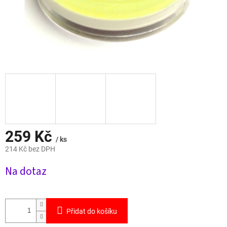
259 Kč
/ ks
214 Kč bez DPH
Měrná
Na dotaz
cena:
Přidat do košíku