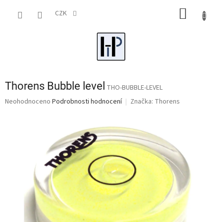
Přejít
NÁKUP
na
CZK
obsah
KOŠÍK
Thorens Bubble level
THO-BUBBLE-LEVEL
Průměrné
Neohodnoceno
Podrobnosti hodnocení
Značka:
Thorens
hodnocení
produktu
je
0,0
z
5
hvězdiček.