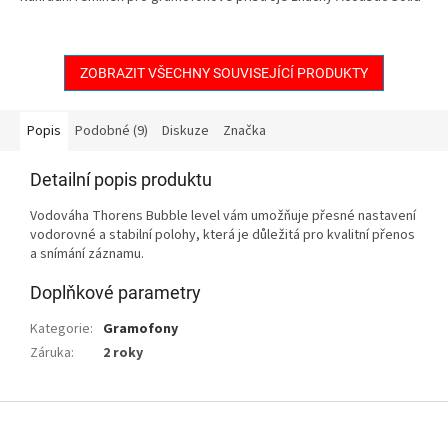
ZOBRAZIT VŠECHNY SOUVISEJÍCÍ PRODUKTY
Popis
Podobné (9)
Diskuze
Značka
Detailní popis produktu
Vodováha Thorens Bubble level vám umožňuje přesné nastavení
vodorovné a stabilní polohy, která je důležitá pro kvalitní přenos
a snímání záznamu.
Doplňkové parametry
Kategorie
:
Gramofony
Záruka
:
2 roky
Z
á