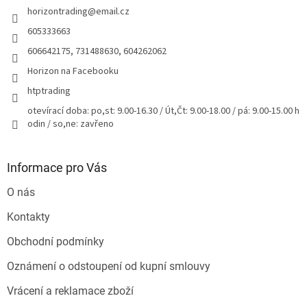
horizontrading
@
email.cz
í
605333663
606642175, 731488630, 604262062
Horizon na Facebooku
htptrading
otevírací doba: po,st: 9.00-16.30 / Út,Čt: 9.00-18.00 / pá: 9.00-15.00 h
odin / so,ne: zavřeno
Informace pro Vás
O nás
Kontakty
Obchodní podmínky
Oznámení o odstoupení od kupní smlouvy
Vrácení a reklamace zboží