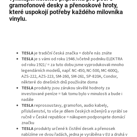
gramofonové desky a přenoskové hroty,
které uspokojí potřeby každého milovníka
vinylu.
TESLA
je tradiční česká značka = dobře nás znáte
TESLA
je s vámi od roku 1946 /včetně podniku ELEKTRA
od roku 1921/ = za tuto dobu jsme vyprodukovali mnoho
legendárních modelů, např. NC-450, NC-500, MC-600Q,
AZS-222, AZS-223, SM-260, SM-261, SP-820A, Condor,
některé do dnešních dnů používáte doma
TESLA
produkty jsou zárukou skvělé hodnoty za
investované peníze = tak tomu bylo v minulosti a bude i
nadále
TESLA
reprosoustavy, gramofon, audio kabely,
příslušenství, to vše je dílem českých inženýrů a vyrábí se
ručně v České republice = nákupem podporujete domácí
značku
TESLA
produkty určené k čistění desek a přenosek
nabízíme ve dvou řadách, jedna je vyráběna v EU a druhá v