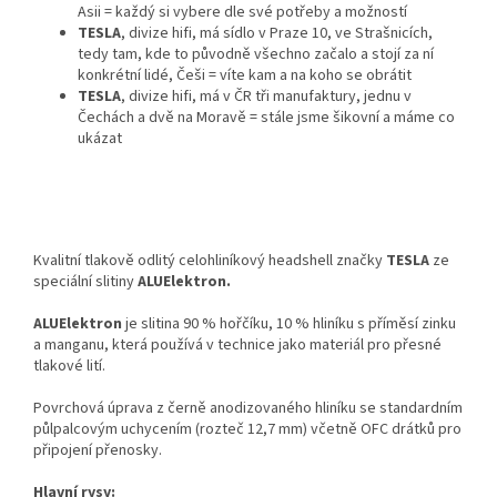
Asii = každý si vybere dle své potřeby a možností
TESLA
, divize hifi, má sídlo v Praze 10, ve Strašnicích,
tedy tam, kde to původně všechno začalo a stojí za ní
konkrétní lidé, Češi = víte kam a na koho se obrátit
TESLA
, divize hifi, má v ČR tři manufaktury, jednu v
Čechách a dvě na Moravě = stále jsme šikovní a máme co
ukázat
Kvalitní tlakově odlitý celohliníkový headshell značky
TESLA
ze
speciální slitiny
ALUElektron.
ALUElektron
je slitina 90 % hořčíku, 10 % hliníku s příměsí zinku
a manganu, která používá v technice jako materiál pro přesné
tlakové lití.
Povrchová úprava z černě anodizovaného hliníku se standardním
půlpalcovým uchycením (rozteč 12,7 mm) včetně OFC drátků pro
připojení přenosky.
Hlavní rysy: