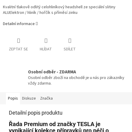
Kvalitní tlakově odlitý celohliníkový headshell ze speciální slitiny
ALUElektron / hliník / hořčík s příměsí zinku
Detailní informace
ZEPTAT SE
HLÍDAT
SDÍLET
Osobní odběr - ZDARMA
Osobní odběr zboží na obchodě je u nás pro zákazníky
vždy zdarma.
Popis
Diskuze
Značka
Detailní popis produktu
Řada Premium od značky TESLA je
vynikající kolekce přípravků pro péči o