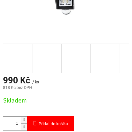
990 Kč
/ ks
818 Kč bez DPH
Měrná
Skladem
cena:
Přidat do košíku