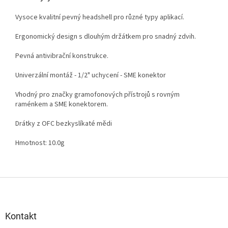
Vysoce kvalitní pevný headshell pro různé typy aplikací.
Ergonomický design s dlouhým držátkem pro snadný zdvih.
Pevná antivibrační konstrukce.
Univerzální montáž - 1/2" uchycení - SME konektor
Vhodný pro značky gramofonových přístrojů s rovným
raménkem a SME konektorem.
Drátky z OFC bezkyslíkaté mědi
Hmotnost: 10.0g
Z
á
p
a
Kontakt
t