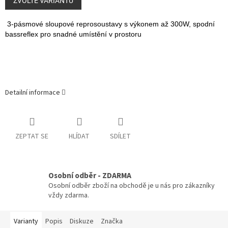
cena:
ZVOLTE VARIANTU
3-pásmové sloupové reprosoustavy s výkonem až 300W, spodní
bassreflex pro snadné umístění v prostoru
Detailní informace
ZEPTAT SE
HLÍDAT
SDÍLET
Osobní odběr - ZDARMA
Osobní odběr zboží na obchodě je u nás pro zákazníky
vždy zdarma.
Varianty
Popis
Diskuze
Značka