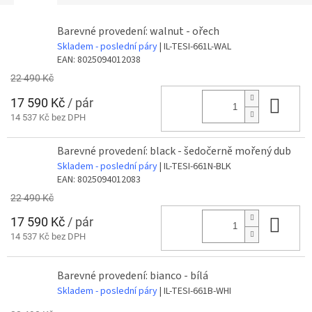
Barevné provedení: walnut - ořech
Skladem - poslední páry
| IL-TESI-661L-WAL
EAN:
8025094012038
22 490 Kč
17 590 Kč
/ pár
Do 
14 537 Kč bez DPH
Barevné provedení: black - šedočerně mořený dub
Skladem - poslední páry
| IL-TESI-661N-BLK
EAN:
8025094012083
22 490 Kč
17 590 Kč
/ pár
Do 
14 537 Kč bez DPH
Barevné provedení: bianco - bílá
Skladem - poslední páry
| IL-TESI-661B-WHI