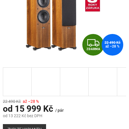
Z
22 490 Kč
až –28 %
ZDARMA
D
A
R
M
A
22 490 Kč
až –28 %
od
15 999 Kč
/ pár
od
13 222 Kč
bez DPH
Měrná