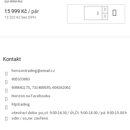
22 490 Kč
15 999 Kč
/ pár
Do 
13 222 Kč bez DPH
Z
á
p
a
Kontakt
t
horizontrading
@
email.cz
í
605333663
606642175, 731488630, 604262062
Horizon na Facebooku
htptrading
otevírací doba: po,st: 9.00-16.30 / Út,Čt: 9.00-18.00 / pá: 9.00-15.00 h
odin / so,ne: zavřeno