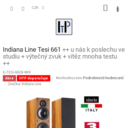
Přejít
NÁKUP
na
CZK
obsah
KOŠÍK
Indiana Line Tesi 661
++ u nás k poslechu ve
studiu + výtečný zvuk + vítěz mnoha testu
++
IL-TESI-661B-WHI
Průměrné
Neohodnoceno
Podrobnosti hodnocení
Akce
HTP doporučuje
hodnocení
Značka:
Indiana Line
produktu
je
0,0
z
5
hvězdiček.