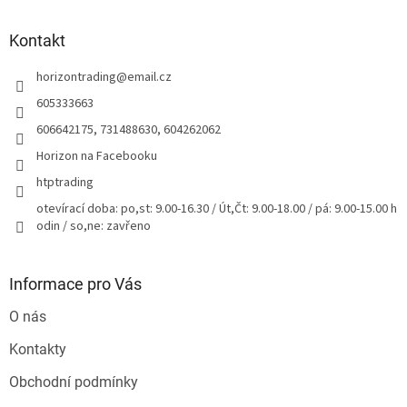
d
p
a
a
Kontakt
c
t
í
horizontrading
@
email.cz
í
p
r
605333663
v
606642175, 731488630, 604262062
k
y
Horizon na Facebooku
v
htptrading
ý
p
otevírací doba: po,st: 9.00-16.30 / Út,Čt: 9.00-18.00 / pá: 9.00-15.00 h
i
odin / so,ne: zavřeno
s
u
Informace pro Vás
O nás
Kontakty
Obchodní podmínky