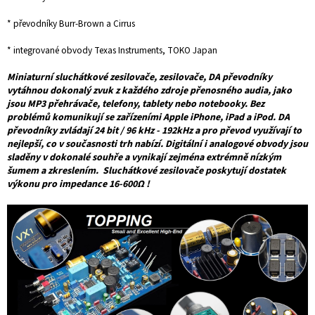
* převodníky Burr-Brown a Cirrus
* integrované obvody Texas Instruments, TOKO Japan
Miniaturní sluchátkové zesilovače, zesilovače, DA převodníky
vytáhnou dokonalý zvuk z každého zdroje přenosného audia, jako
jsou MP3 přehrávače, telefony, tablety nebo notebooky. Bez
problémů komunikují se zařízeními Apple iPhone, iPad a iPod. DA
převodníky zvládají 24 bit / 96 kHz - 192kHz a pro převod využívají to
nejlepší, co v současnosti trh nabízí. Digitální i analogové obvody jsou
sladěny v dokonalé souhře a vynikají zejména extrémně nízkým
šumem a zkreslením. Sluchátkové zesilovače poskytují dostatek
výkonu pro impedance 16-600Ω !