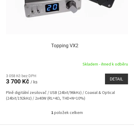
d
t
u
ů
k
t
ů
Topping VX2
Skladem - ihned k odběru
3 058 Kč bez DPH
DETAIL
3 700 Kč
/ ks
Plně digitální zesilovač / USB (24bit/96kHz) / Coaxial & Optical
(24bit/192kHz) / 2x40W (RL=4Ω, THD+N=10%)
1
položek celkem
O
v
l
Z
á
á