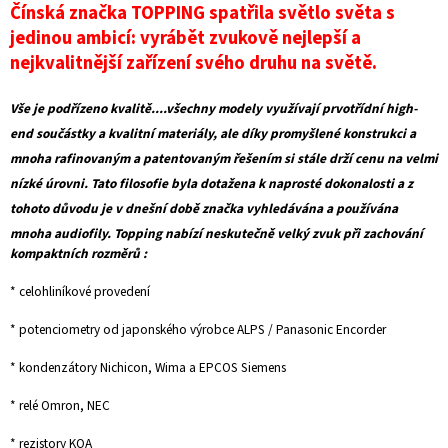
Čínská značka TOPPING spatřila světlo světa s
jedinou ambicí: vyrábět zvukově nejlepší a
nejkvalitnější zařízení svého druhu na světě.
Vše je podřízeno kvalitě....všechny modely využívají prvotřídní high-
end součástky a kvalitní materiály, ale díky promyšlené konstrukci a
mnoha rafinovaným a patentovaným řešením si stále drží cenu na velmi
nízké úrovni. Tato filosofie byla dotažena k naprosté dokonalosti a z
tohoto důvodu je v dnešní době značka vyhledávána a používána
mnoha audiofily. Topping nabízí neskutečně
velký zvuk při zachování
kompaktních rozměrů :
* celohliníkové provedení
* potenciometry od japonského výrobce ALPS / Panasonic Encorder
* kondenzátory Nichicon, Wima a EPCOS Siemens
* relé Omron, NEC
* rezistory KOA