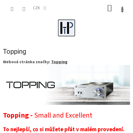
Přejít
NÁKUP
na
CZK
obsah
KOŠÍK
Topping
Webová stránka značky:
Topping
Topping -
Small and Excellent
To nejlepší, co si můžete přát v malém provedení.