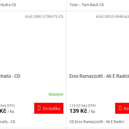
– Hydra CD
Toto ‎– Turn Back CD
Kód:
DIRE-STRAITS-CD
Kód:
EROS-RAM-ALI
traits - CD
Eros Ramazzotti - Ali E Radici
Skladem
 bez DPH
115 Kč bez DPH
Do košíku
Do
 Kč
139 Kč
/ ks
/ ks
traits - CD
CD Eros Ramazzotti - Ali E Radici