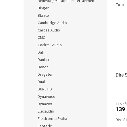
Bellevue/ Marathon Entertainment
Toto ‎
Binger
Blanko
Cambridge Audio
Cardas Audio
CMC
Cocktail Audio
Dali
Dantax
Denon
Dragster
Dire S
Dual
DUNE HD
Dynavoice
Dynavox
115 Kč
139
Elecaudio
Elektronika Praha
Dire S
Esoteric