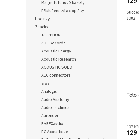
129
Magnetofonové kazety
Příslušenství a doplňky
Succes
1982
Hodinky
Značky
1877PHONO
ABC Records
Acoustic Energy
Acoustic Research
ACOUSTIC SOLID
AEC connectors
aiwa
Analogis
Toto 
Audio Anatomy
Audio-Technica
Aurender
BABEXaudio
107 Kč
BC Acoustique
129