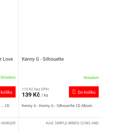
r Love
Kenny G - Silhouette
Skladem
Skladem
115 Kč bez DPH
 košíku
Do košíku
139 Kč
/ ks
... CD
Kenny G - Kenny G - Silhouette CD Album
E-HUNGER
Kód:
SIMPLE-MINDS-SONS-AND