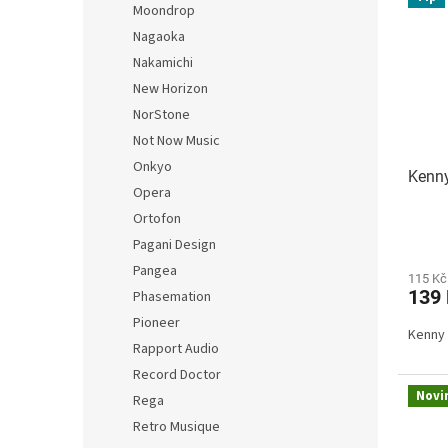
Moondrop
Nagaoka
Nakamichi
New Horizon
NorStone
Not Now Music
Onkyo
Kenn
Opera
Ortofon
Pagani Design
Pangea
115 Kč
139
Phasemation
Pioneer
Kenny 
Rapport Audio
Record Doctor
Novi
Rega
Retro Musique