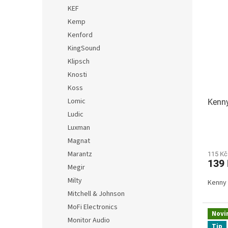
KEF
Kemp
Kenford
KingSound
Klipsch
Knosti
Koss
Lomic
Kenny
Ludic
Luxman
Magnat
Marantz
115 Kč
139
Megir
Milty
Kenny 
Mitchell & Johnson
MoFi Electronics
Novi
Monitor Audio
Tip