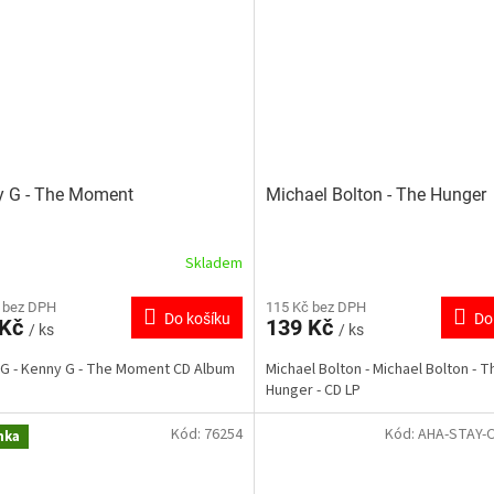
y G - The Moment
Michael Bolton - The Hunger
Skladem
 bez DPH
115 Kč bez DPH
Do košíku
Do
 Kč
139 Kč
/ ks
/ ks
G - Kenny G - The Moment CD Album
Michael Bolton - Michael Bolton - T
Hunger - CD LP
Kód:
76254
Kód:
AHA-STAY-
nka