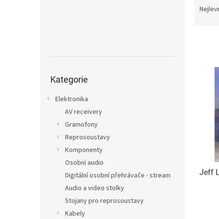
n
a
Nejlev
e
z
l
e
n
í
p
V
Přeskočit
r
ý
kategorie
Kategorie
o
p
d
i
Elektronika
u
s
AV receivery
k
p
Gramofony
t
r
ů
Reprosoustavy
o
Komponenty
d
u
Osobní audio
Jeff 
k
Digitální osobní přehrávače - stream
t
Audio a video stolky
ů
Stojany pro reprosoustavy
Kabely