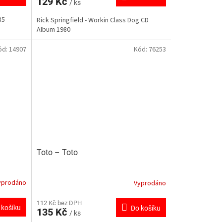
129 Kč
/ ks
85
Rick Springfield - Workin Class Dog CD
Album 1980
ód:
14907
Kód:
76253
Toto ‎– Toto
yprodáno
Vyprodáno
112 Kč bez DPH
 košíku
Do košíku
135 Kč
/ ks