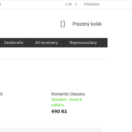
É SLUŽBY
CO JE DOBRÉ VĚDĚT
CZK
Přihlášení
NÁKUPNÍ
Prázdný košík
KOŠÍK
Zesilovače
AV receivery
Reprosoustavy
Sluchátka
40
Romantic Classics
Skladem - ihned k
odběru
490 Kč