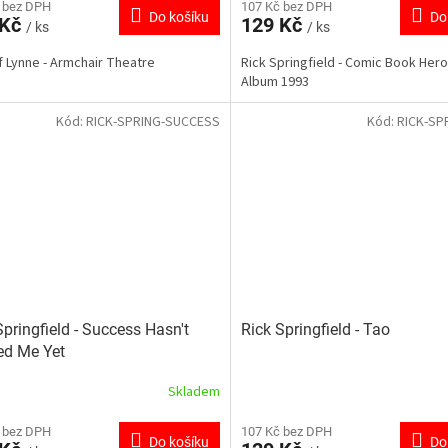
 bez DPH
107 Kč bez DPH
Do košíku
Do
 Kč
129 Kč
/ ks
/ ks
f Lynne - Armchair Theatre
Rick Springfield - Comic Book Her
Album 1993
Kód:
RICK-SPRING-SUCCESS
Kód:
RICK-SP
Springfield - Success Hasn't
Rick Springfield - Tao
ed Me Yet
Skladem
 bez DPH
107 Kč bez DPH
Do košíku
Do