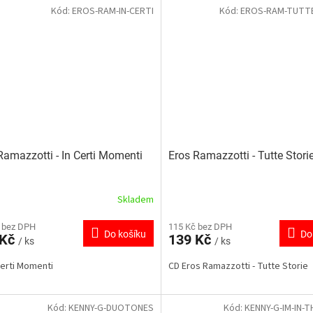
Kód:
EROS-RAM-IN-CERTI
Kód:
EROS-RAM-TUTT
Ramazzotti - In Certi Momenti
Eros Ramazzotti - Tutte Stori
Skladem
 bez DPH
115 Kč bez DPH
Do košíku
Do
 Kč
139 Kč
/ ks
/ ks
Certi Momenti
CD Eros Ramazzotti - Tutte Storie
Kód:
KENNY-G-DUOTONES
Kód:
KENNY-G-IM-IN-