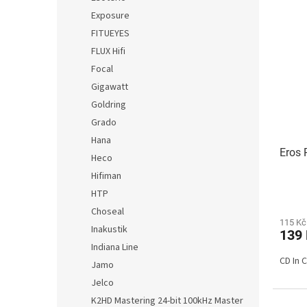
Exposure
FITUEYES
FLUX Hifi
Focal
Gigawatt
Goldring
Grado
Hana
Eros 
Heco
Hifiman
HTP
Choseal
115 Kč
Inakustik
139
Indiana Line
CD In 
Jamo
Jelco
K2HD Mastering 24-bit 100kHz Master