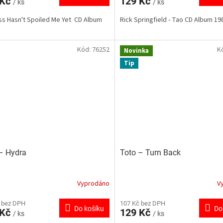
 Kč
129 Kč
/ ks
/ ks
s Hasn't Spoiled Me Yet CD Album
Rick Springfield - Tao CD Album 19
Kód:
76252
K
Novinka
Tip
‎– Hydra
Toto ‎– Turn Back
Vyprodáno
V
 bez DPH
107 Kč bez DPH
Do košíku
Do
 Kč
129 Kč
/ ks
/ ks