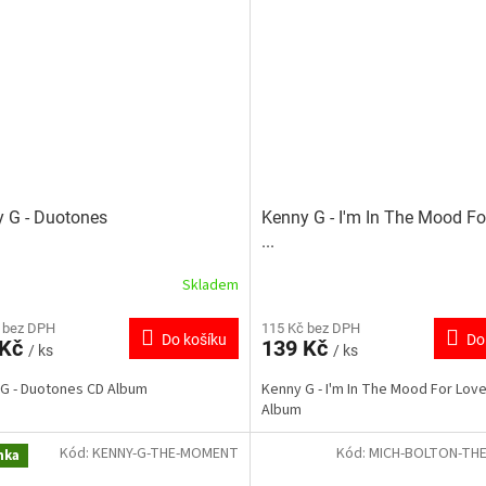
 G - Duotones
Kenny G - I'm In The Mood Fo
...
Skladem
 bez DPH
115 Kč bez DPH
Do košíku
Do
 Kč
139 Kč
/ ks
/ ks
G - Duotones CD Album
Kenny G - I'm In The Mood For Love 
Album
Kód:
KENNY-G-THE-MOMENT
Kód:
MICH-BOLTON-TH
nka