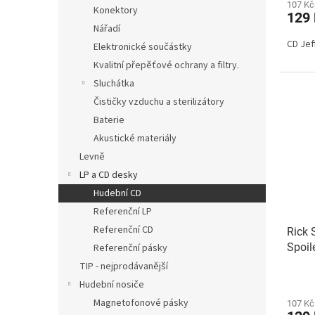
107 Kč
Konektory
129
Nářadí
CD Jef
Elektronické součástky
Kvalitní přepěťové ochrany a filtry.
Sluchátka
Čističky vzduchu a sterilizátory
Baterie
Akustické materiály
Levně
LP a CD desky
Hudební CD
Referenční LP
Referenční CD
Rick 
Spoil
Referenční pásky
TIP - nejprodávanější
Hudební nosiče
Magnetofonové pásky
107 Kč