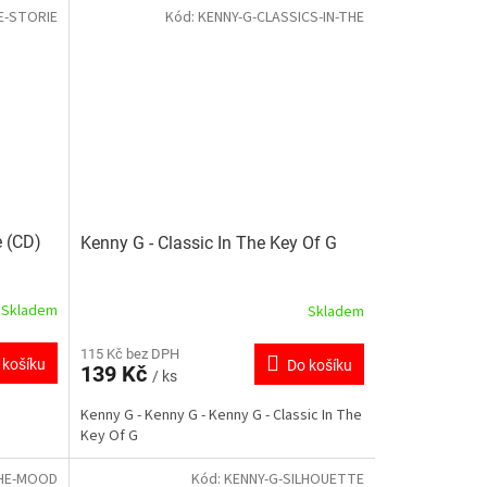
E-STORIE
Kód:
KENNY-G-CLASSICS-IN-THE
e (CD)
Kenny G - Classic In The Key Of G
Skladem
Skladem
115 Kč bez DPH
 košíku
Do košíku
139 Kč
/ ks
Kenny G - Kenny G - Kenny G - Classic In The
Key Of G
THE-MOOD
Kód:
KENNY-G-SILHOUETTE