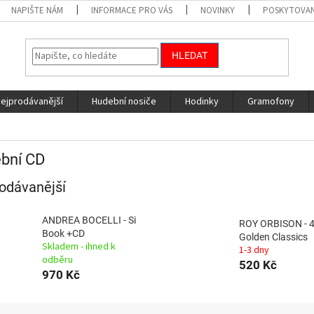
NAPIŠTE NÁM
INFORMACE PRO VÁS
NOVINKY
POSKYTOVAN
HLEDAT
nejprodávanější
Hudební nosiče
Hodinky
Gramofony
bní CD
odávanější
ANDREA BOCELLI - Si
ROY ORBISON - 
Book +CD
Golden Classics
Skladem - ihned k
1-3 dny
odběru
520 Kč
970 Kč