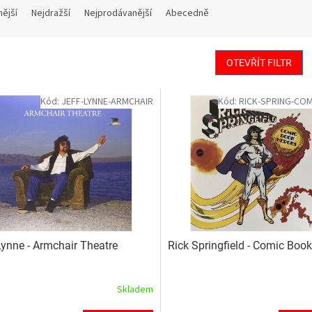
nější
Nejdražší
Nejprodávanější
Abecedně
OTEVŘÍT FILTR
Kód:
JEFF-LYNNE-ARMCHAIR
Kód:
RICK-SPRING-CO
Lynne - Armchair Theatre
Rick Springfield - Comic Boo
Skladem