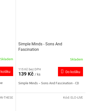
Simple Minds - Sons And
Fascination
Skladem
Skladem
115 Kč bez DPH
 košíku
Do košíku
139 Kč
/ ks
he
Simple Minds ‎– Sons And Fascination - CD
ON-THESE
Kód:
ELO-LIVE