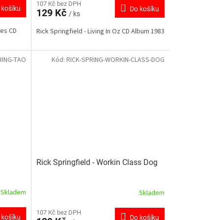
107 Kč bez DPH
 košíku
Do košíku
129 Kč
/ ks
oes CD
Rick Springfield - Living In Oz CD Album 1983
RING-TAO
Kód:
RICK-SPRING-WORKIN-CLASS-DOG
Rick Springfield - Workin Class Dog
Skladem
Skladem
107 Kč bez DPH
 košíku
Do košíku