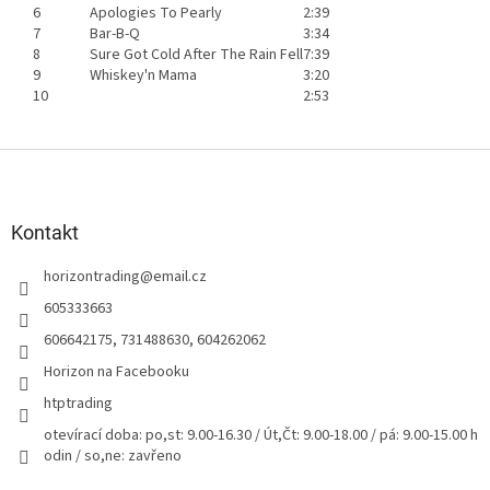
6
Apologies To Pearly
2:39
7
Bar-B-Q
3:34
8
Sure Got Cold After The Rain Fell
7:39
9
Whiskey'n Mama
3:20
10
2:53
Z
á
p
a
Kontakt
t
horizontrading
@
email.cz
í
605333663
606642175, 731488630, 604262062
Horizon na Facebooku
htptrading
otevírací doba: po,st: 9.00-16.30 / Út,Čt: 9.00-18.00 / pá: 9.00-15.00 h
odin / so,ne: zavřeno