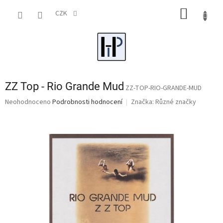
Přejít
NÁKUP
na
CZK
obsah
KOŠÍK
ZZ Top - Rio Grande Mud
ZZ-TOP-RIO-GRANDE-MUD
Průměrné
Neohodnoceno
Podrobnosti hodnocení
Značka:
Různé značky
hodnocení
produktu
je
0,0
z
5
hvězdiček.