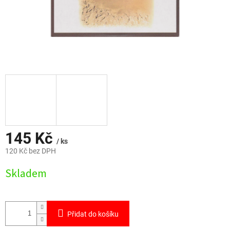
145 Kč
/ ks
120 Kč bez DPH
Měrná
Skladem
cena:
Přidat do košíku