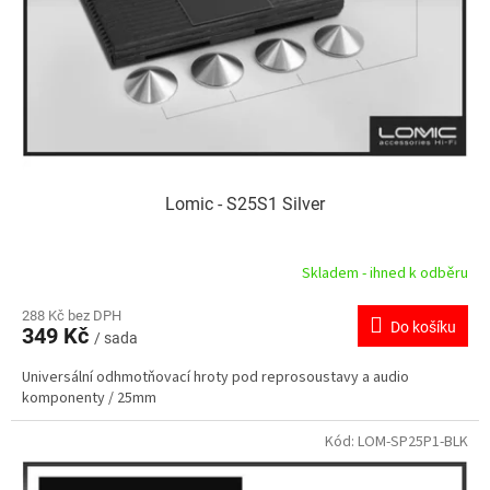
o
k
d
t
u
ů
k
t
ů
Lomic - S25S1 Silver
Skladem - ihned k odběru
288 Kč bez DPH
Do košíku
349 Kč
/ sada
Universální odhmotňovací hroty pod reprosoustavy a audio
komponenty / 25mm
Kód:
LOM-SP25P1-BLK