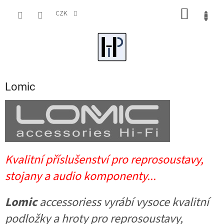
Přejít
NÁKUP
na
CZK
obsah
KOŠÍK
Lomic
Kvalitní příslušenství pro reprosoustavy,
stojany a audio komponenty...
Lomic
accessoriess vyrábí vysoce kvalitní
podložky a hroty pro reprosoustavy,