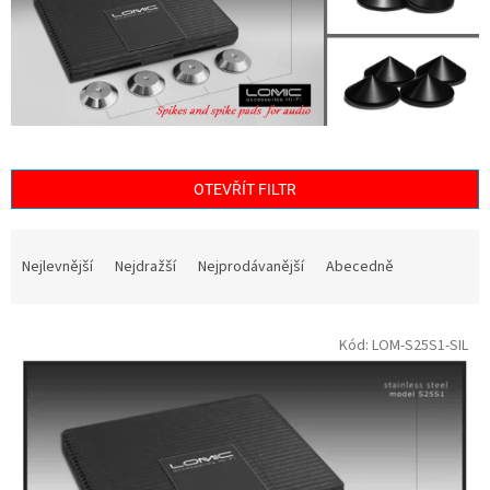
OTEVŘÍT FILTR
Ř
a
Nejlevnější
Nejdražší
Nejprodávanější
Abecedně
z
e
V
n
Kód:
LOM-S25S1-SIL
ý
í
p
p
i
r
s
o
p
d
r
u