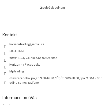
2
položek celkem
O
v
l
Z
á
á
d
p
a
a
Kontakt
c
t
í
horizontrading
@
email.cz
í
p
r
605333663
v
606642175, 731488630, 604262062
k
y
Horizon na Facebooku
v
htptrading
ý
p
otevírací doba: po,st: 9.00-16.30 / Út,Čt: 9.00-18.00 / pá: 9.00-15.00 h
i
odin / so,ne: zavřeno
s
u
Informace pro Vás