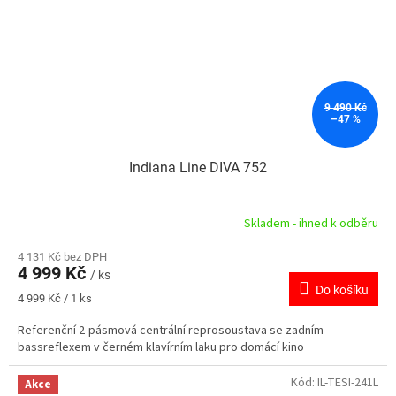
9 490 Kč
–47 %
Indiana Line DIVA 752
Skladem - ihned k odběru
4 131 Kč bez DPH
4 999 Kč
/ ks
Do košíku
Měrná
4 999 Kč / 1 ks
cena:
Referenční 2-pásmová centrální reprosoustava se zadním
bassreflexem v černém klavírním laku pro domácí kino
Kód:
IL-TESI-241L
Akce