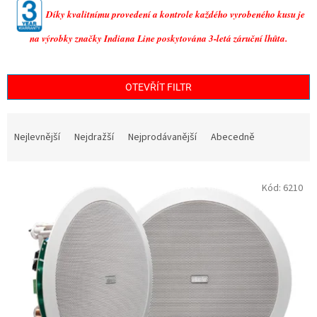
Díky kvalitnímu provedení a kontrole každého vyrobeného kusu je
na výrobky značky Indiana Line poskytována 3-letá záruční lhůta.
OTEVŘÍT FILTR
Ř
a
Nejlevnější
Nejdražší
Nejprodávanější
Abecedně
z
e
V
n
Kód:
6210
ý
í
p
p
i
r
s
o
p
d
r
u
o
k
d
t