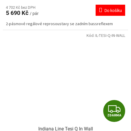
4 702 Kč bez DPH
Do košíku
5 690 Kč
/ pár
2-pásmové regálové reprosoustavy se zadním bassreflexem
Kód:
IL-TESI-Q-IN-WALL
Z
ZDARMA
D
Indiana Line Tesi Q In Wall