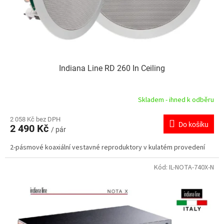
u
ů
k
t
ů
Indiana Line RD 260 In Ceiling
Skladem - ihned k odběru
2 058 Kč bez DPH
Do košíku
2 490 Kč
/ pár
2-pásmové koaxiální vestavné reproduktory v kulatém provedení
Kód:
IL-NOTA-740X-N