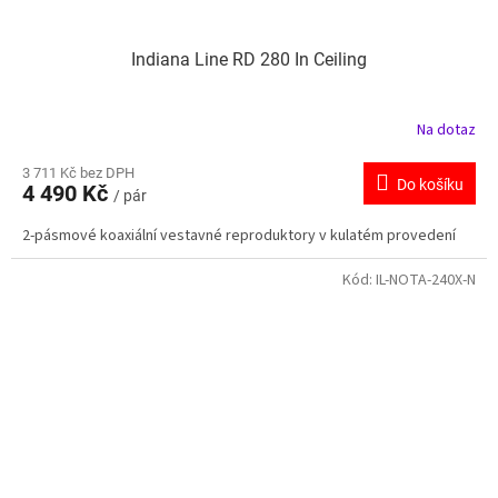
Indiana Line RD 280 In Ceiling
Na dotaz
3 711 Kč bez DPH
Do košíku
4 490 Kč
/ pár
2-pásmové koaxiální vestavné reproduktory v kulatém provedení
Kód:
IL-NOTA-240X-N