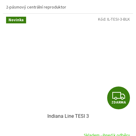
A
2-pásmový centrální reproduktor
Kód:
IL-TESI-3-BLK
Novinka
Z
ZDARMA
D
Indiana Line TESI 3
A
R
Skladem - ihned k odběru