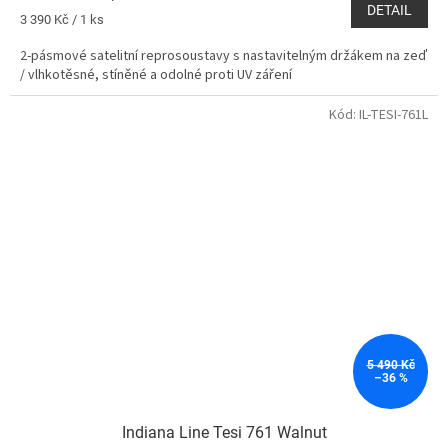
DETAIL
Měrná
3 390 Kč / 1 ks
cena:
2-pásmové satelitní reprosoustavy s nastavitelným držákem na zeď
/ vlhkotěsné, stíněné a odolné proti UV záření
Kód:
IL-TESI-761L
5 490 Kč
–36 %
Indiana Line Tesi 761 Walnut