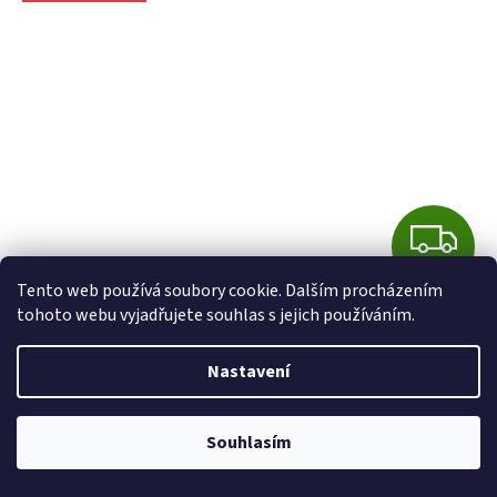
Z
ZDARMA
D
Tento web používá soubory cookie. Dalším procházením
Indiana Line UTAH 5 + kabely v ceně repro
tohoto webu vyjadřujete souhlas s jejich používáním.
A
R
Nastavení
Skladem
M
14 868 Kč bez DPH
DETAIL
Souhlasím
17 990 Kč
/ pár
A
3-pásmové regálové/podlahové super reprosoustavy