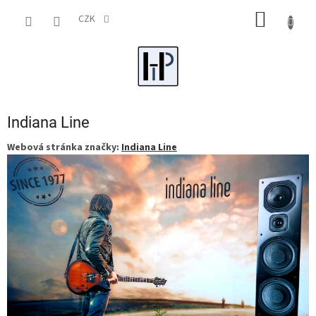
Přejít
NÁKUP
na
CZK
obsah
KOŠÍK
Indiana Line
Webová stránka značky:
Indiana Line