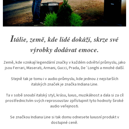
I
tálie, země, kde lidé dokáží, skrze své
výrobky dodávat emoce.
Země, kde vznikají legendární značky v každém odvětví průmyslu, jako
jsou Ferrari, Maserati, Armani, Gucci, Prada, De´Longhi a mnohé další.
Stejně tak je tomu i v audio-průmyslu, kde jednou z nejstarších
italských značek je značka Indiana Line.
Ta v sobě snoubí italský styl, krásu, luxus, muzikálnost a dala si za cíl
prostřednictvím svých reprosoustav zpřístupnit tyto hodnoty široké
audio veřejnosti.
Se značkou Indiana Line si tak domu odnesete luxusní produkt v
dostupné ceně.