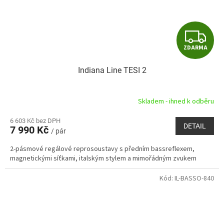
Z
ZDARMA
D
Indiana Line TESI 2
A
R
Skladem - ihned k odběru
M
6 603 Kč bez DPH
DETAIL
7 990 Kč
/ pár
A
2-pásmové regálové reprosoustavy s předním bassreflexem,
magnetickými síťkami, italským stylem a mimořádným zvukem
Kód:
IL-BASSO-840