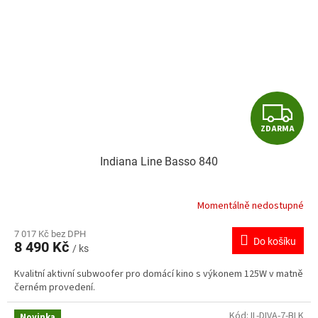
Z
ZDARMA
D
Indiana Line Basso 840
A
R
Momentálně nedostupné
M
7 017 Kč bez DPH
Do košíku
8 490 Kč
/ ks
A
Kvalitní aktivní subwoofer pro domácí kino s výkonem 125W v matně
černém provedení.
Kód:
IL-DIVA-7-BLK
Novinka