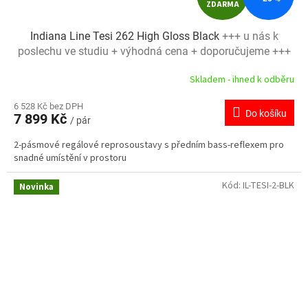
ZDARMA
D
Indiana Line Tesi 262 High Gloss Black
+++ u nás k
A
poslechu ve studiu + výhodná cena + doporučujeme +++
R
Skladem - ihned k odběru
M
6 528 Kč bez DPH
Do košíku
7 899 Kč
/ pár
A
2-pásmové regálové reprosoustavy s předním bass-reflexem pro
snadné umístění v prostoru
Kód:
IL-TESI-2-BLK
Novinka