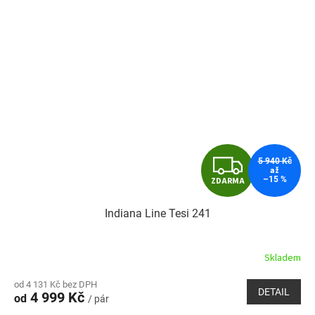
Z
5 940 Kč
až
–15 %
ZDARMA
D
Indiana Line Tesi 241
A
R
Skladem
M
od 4 131 Kč bez DPH
DETAIL
4 999 Kč
od
/ pár
A