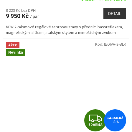
M
8 223 Kč bez DPH
DETAIL
9 950 Kč
/ pár
A
NEW 2-pásmové regálové reprosoustavy s předním bassreflexem,
magnetickými síťkami, italským stylem a mimořádným zvukem
Kód:
IL-DIVA-3-BLK
Akce
Novinka
Z
14 150 Kč
–8 %
ZDARMA
D