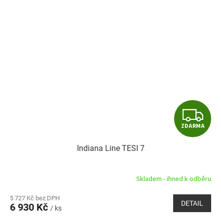
Z
ZDARMA
D
Indiana Line TESI 7
A
R
Skladem - ihned k odběru
M
5 727 Kč bez DPH
DETAIL
6 930 Kč
/ ks
A