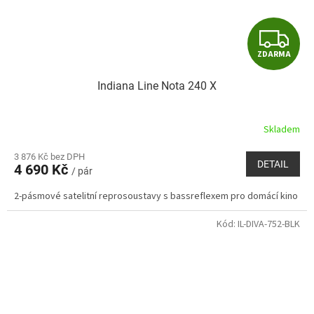
Z
ZDARMA
D
Indiana Line Nota 240 X
A
R
Skladem
M
3 876 Kč bez DPH
DETAIL
4 690 Kč
/ pár
A
2-pásmové satelitní reprosoustavy s bassreflexem pro domácí kino
Kód:
IL-DIVA-752-BLK