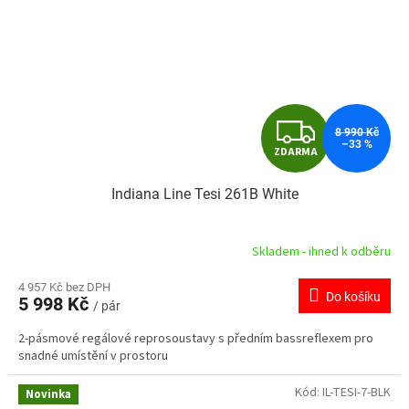
Z
8 990 Kč
–33 %
ZDARMA
D
Indiana Line Tesi 261B White
A
R
Skladem - ihned k odběru
M
4 957 Kč bez DPH
Do košíku
5 998 Kč
/ pár
A
2-pásmové regálové reprosoustavy s předním bassreflexem pro
snadné umístění v prostoru
Kód:
IL-TESI-7-BLK
Novinka