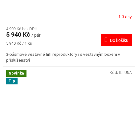
A
R
1-3 dny
M
4 909 Kč bez DPH
5 940 Kč
/ pár
A
Do košíku
Měrná
5 940 Kč / 1 ks
cena:
2-pásmové vestavné hifi reproduktory i s vestavným boxem v
příslušenství
Kód:
IL-LUNA
Novinka
Tip