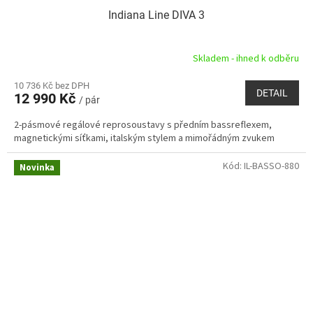
Indiana Line DIVA 3
A
R
Skladem - ihned k odběru
M
10 736 Kč bez DPH
DETAIL
12 990 Kč
/ pár
A
2-pásmové regálové reprosoustavy s předním bassreflexem,
magnetickými síťkami, italským stylem a mimořádným zvukem
Kód:
IL-BASSO-880
Novinka