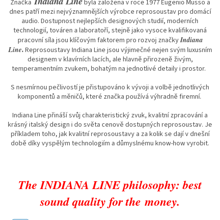
Indiana Line
Značka
byla založena v roce 1977 Eugenio Musso a
dnes patří mezi nejvýznamnějších výrobce reprosoustav pro domácí
audio. Dostupnost nejlepších designových studií, moderních
technologií, továren a laboratoří, stejně jako vysoce kvalifikovaná
Indiana
pracovní síla jsou klíčovým faktorem pro rozvoj značky
Line
.
Reprosoustavy Indiana Line jsou výjimečné nejen svým luxusním
designem v klavírních lacích, ale hlavně přirozeně živým,
temperamentním zvukem, bohatým na jednotlivé detaily i prostor.
S nesmírnou pečlivostí je přistupováno k vývoji a volbě jednotlivých
komponentů a měničů, které značka používá výhradně firemní.
Indiana Line přináší svůj charakteristický zvuk, kvalitní zpracování a
krásný italský design i do světa cenově dostupných reprosoustav. Je
příkladem toho, jak kvalitní reprosoustavy a za kolik se dají v dnešní
době díky vyspělým technologiím a důmyslnému know-how vyrobit.
The INDIANA LINE philosophy: best
sound quality for the
money.