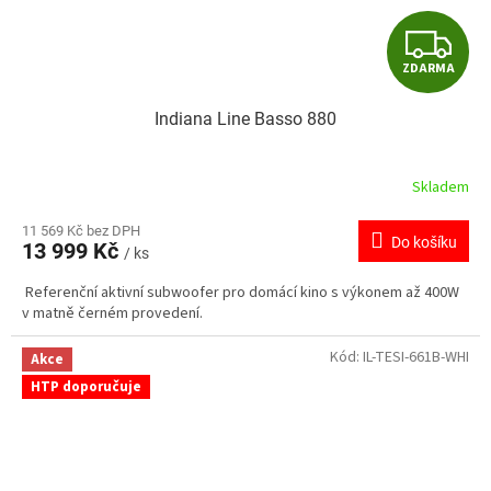
Z
ZDARMA
D
Indiana Line Basso 880
A
R
Skladem
M
11 569 Kč bez DPH
Do košíku
13 999 Kč
/ ks
A
Referenční aktivní subwoofer pro domácí kino s výkonem až 400W
v matně černém provedení.
Kód:
IL-TESI-661B-WHI
Akce
HTP doporučuje