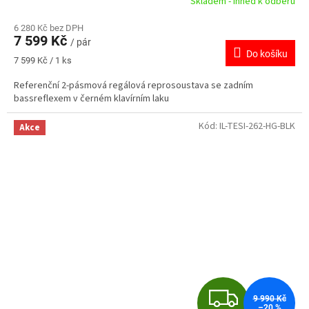
Skladem - ihned k odběru
M
6 280 Kč bez DPH
7 599 Kč
/ pár
A
Do košíku
Měrná
7 599 Kč / 1 ks
cena:
Referenční 2-pásmová regálová reprosoustava se zadním
bassreflexem v černém klavírním laku
Kód:
IL-TESI-262-HG-BLK
Akce
Z
9 990 Kč
–20 %