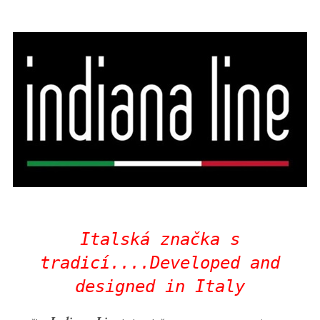
Italská značka s
tradicí....Developed and
designed in Italy