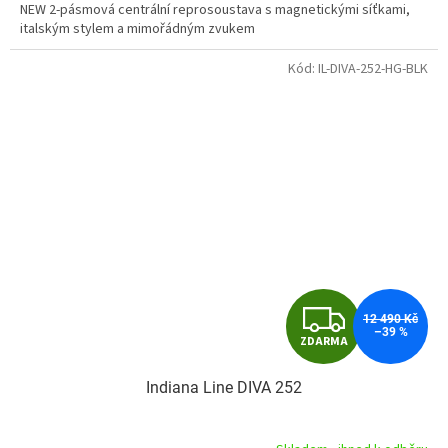
NEW 2-pásmová centrální reprosoustava s magnetickými síťkami,
italským stylem a mimořádným zvukem
Kód:
IL-DIVA-252-HG-BLK
Z
12 490 Kč
–39 %
ZDARMA
D
Indiana Line DIVA 252
A
R