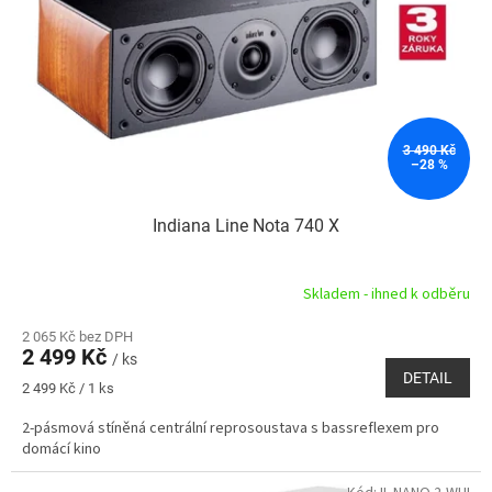
3 490 Kč
–28 %
Indiana Line Nota 740 X
Skladem - ihned k odběru
2 065 Kč bez DPH
2 499 Kč
/ ks
DETAIL
Měrná
2 499 Kč / 1 ks
cena:
2-pásmová stíněná centrální reprosoustava s bassreflexem pro
domácí kino