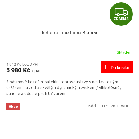
Z
ZDARMA
D
Indiana Line Luna Bianca
A
R
Skladem
M
4 942 Kč bez DPH
Do košíku
5 980 Kč
/ pár
A
2-pásmové koaxiální satelitní reprosoustavy s nastavitelným
držákem na zeď a skvělým dynamickým zvukem / vlhkotěsné,
stíněné a odolné proti UV záření
Kód:
IL-TESI-261B-WHITE
Akce