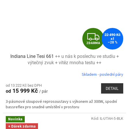
Z
22 490 Kč
až
–28 %
ZDARMA
D
Indiana Line Tesi 661
++ u nás k poslechu ve studiu +
A
výtečný zvuk + vítěz mnoha testu ++
R
Skladem - poslední páry
M
od 13 222 Kč bez DPH
DETAIL
15 999 Kč
od
/ pár
A
3-pásmové sloupové reprosoustavy s výkonem až 300W, spodní
bassreflex pro snadné umístění v prostoru
Kód:
IL-UTAH-5-BLK
Novinka
+ Dárek zdarma