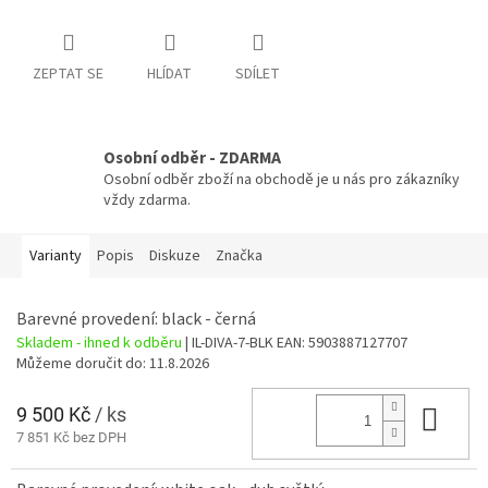
ZEPTAT SE
HLÍDAT
SDÍLET
Osobní odběr - ZDARMA
Osobní odběr zboží na obchodě je u nás pro zákazníky
vždy zdarma.
Varianty
Popis
Diskuze
Značka
Barevné provedení: black - černá
Skladem - ihned k odběru
| IL-DIVA-7-BLK
EAN:
5903887127707
Můžeme doručit do:
11.8.2026
9 500 Kč
/ ks
Do 
7 851 Kč bez DPH