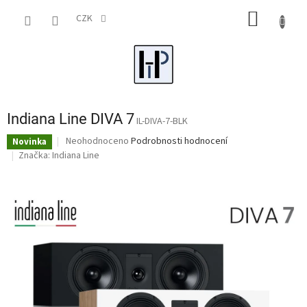
Přejít
NÁKUP
na
CZK
obsah
KOŠÍK
Indiana Line DIVA 7
IL-DIVA-7-BLK
Průměrné
Neohodnoceno
Podrobnosti hodnocení
Novinka
hodnocení
Značka:
Indiana Line
produktu
je
0,0
z
5
hvězdiček.