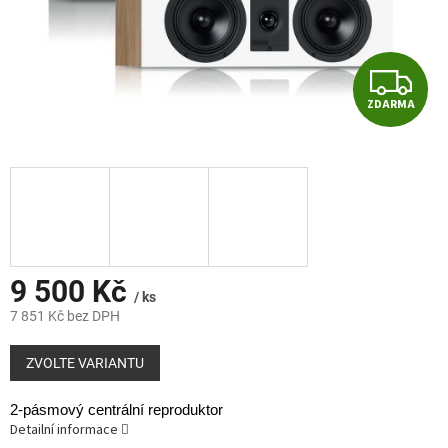
Z
ZDARMA
D
A
R
M
A
9 500 Kč
/ ks
7 851 Kč bez DPH
Měrná
cena:
ZVOLTE VARIANTU
2-pásmový centrální reproduktor
Detailní informace