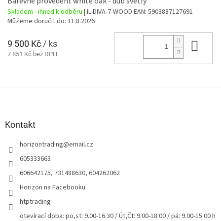
Barevné provedení: white oak - dub světlý
Skladem - ihned k odběru
| IL-DIVA-7-WOOD
EAN:
5903887127691
Můžeme doručit do:
11.8.2026
9 500 Kč
/ ks
Do 
7 851 Kč bez DPH
Z
á
p
a
Kontakt
t
horizontrading
@
email.cz
í
605333663
606642175, 731488630, 604262062
Horizon na Facebooku
htptrading
otevírací doba: po,st: 9.00-16.30 / Út,Čt: 9.00-18.00 / pá: 9.00-15.00 h