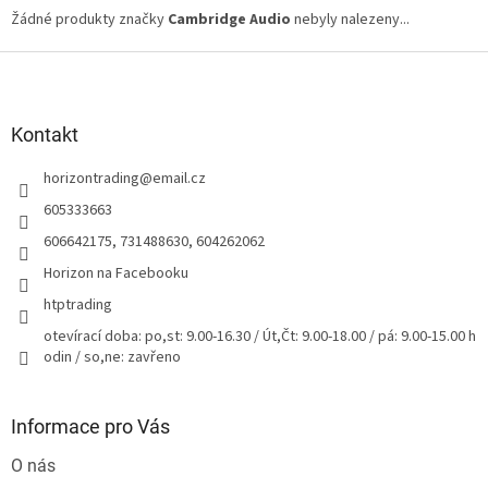
Žádné produkty značky
Cambridge Audio
nebyly nalezeny...
Z
á
p
a
Kontakt
t
horizontrading
@
email.cz
í
605333663
606642175, 731488630, 604262062
Horizon na Facebooku
htptrading
otevírací doba: po,st: 9.00-16.30 / Út,Čt: 9.00-18.00 / pá: 9.00-15.00 h
odin / so,ne: zavřeno
Informace pro Vás
O nás