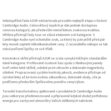
Veleúspěšná řada AZUR odstartovala prozatím nejlepší etapu v historii
Cambridge Audio. Celosvětový úspěch je dán jednak dostupnou
cenovou kategorií, ale především mimořádnou zvukovou kvalitou.
Většina přístrojů řady Azur se stává etalonem své kategorie. S
Cambridge Audio nyní ochutnáte zvuk, za který by jste ještě před pár
lety museli zaplatit několikanásobek ceny. Z racionálního nákupu se tak
stává pořízení špičky ve své třídě.
Konstrukce skříní přístrojů AZUR se zcela vymyká běžným standardům
dané kategorie. Profilované ocelové šasi spolu s hliníkovými panely
tvoří velmi tuhé skříně, odolné proti vibracím a dokonale magneticky
stíněné. Propracovaný systém kontroly jakosti, evidence přístroje od
výrobní linky až ke koncovému zákazníkovi, dokonalé obaly, vše je
podřízeno především špičkovému poměru cena/výkon.
Toroidní transformátory aplikované v produktech Cambridge Audio
jsou velkoryse předimenzované a připravené kdykoli dodat potřebnou
energii pro zachycení atmosféry Vašich oblíbených nahrávek.