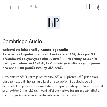
Přejít
NÁKUP
na
CZK
obsah
KOŠÍK
Cambridge Audio
Webová stránka značky:
Cambridge Audio
Tato britská společnost, založená v roce 1968, dnes patří k
předním světovým výrobcům kvalitní HiFi techniky. Milovníci
hudby na celém světě vědí, že Cambridge Audio je synonymem
pro absolutní poměr kvality vůči ceně.
Bezkonkurenční kvalita jejich zesilovačů a CD přehrávačů přispěla k
obrození globálního zájmu o kvalitní stereofonní poslech. Je až
neuvěřitelné, jak kvalitní zvuk tyto dostupné přístroje dokáží předvést.
Léty ověřený klasický styl, vynikající zvuk a kvalita zpracování dělá z
Cambridge Audio komponentů jedinečnou alternativu.