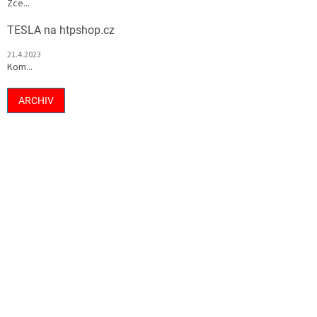
Zce...
TESLA na htpshop.cz
21.4.2023
Kom...
ARCHIV