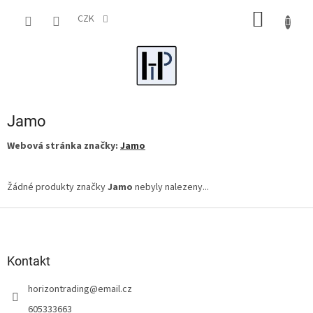
Přejít
NÁKUP
na
CZK
obsah
KOŠÍK
Jamo
Webová stránka značky:
Jamo
Žádné produkty značky
Jamo
nebyly nalezeny...
Z
á
p
a
Kontakt
t
horizontrading
@
email.cz
í
605333663