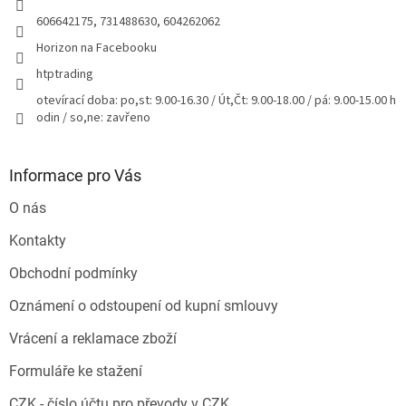
606642175, 731488630, 604262062
Horizon na Facebooku
htptrading
otevírací doba: po,st: 9.00-16.30 / Út,Čt: 9.00-18.00 / pá: 9.00-15.00 h
odin / so,ne: zavřeno
Informace pro Vás
O nás
Kontakty
Obchodní podmínky
Oznámení o odstoupení od kupní smlouvy
Vrácení a reklamace zboží
Formuláře ke stažení
CZK - číslo účtu pro převody v CZK