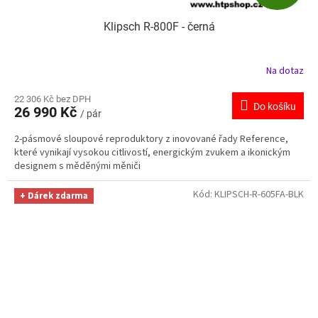
D
Klipsch R-800F - černá
A
R
Na dotaz
M
22 306 Kč bez DPH
Do košíku
26 990 Kč
/ pár
A
2-pásmové sloupové reproduktory z inovované řady Reference,
které vynikají vysokou citlivostí, energickým zvukem a ikonickým
designem s měděnými měniči
Kód:
KLIPSCH-R-605FA-BLK
+ Dárek zdarma