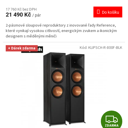
M
17 760 Kč bez DPH
Do košíku
21 490 Kč
/ pár
A
2-pásmové sloupové reproduktory z inovované řady Reference,
které vynikají vysokou citlivostí, energickým zvukem a ikonickým
designem s měděnými měniči
Kód:
KLIPSCH-R-800F-BLK
+ Dárek zdarma
Z
ZDARMA