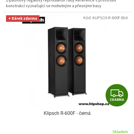
2-pásmový regálový reproduktor řady Reference s prvotřídní
konstrukcí vyznačující se mohutnými a přesnými basy
Kód:
KLIPSCH-R-600F-BLK
+ Dárek zdarma
Z
ZDARMA
D
Klipsch R-600F - černá
A
R
Skladem