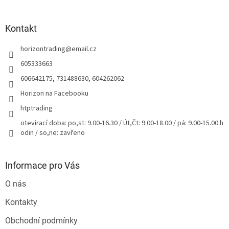
á
á
d
p
a
a
Kontakt
c
t
í
horizontrading
@
email.cz
í
p
r
605333663
v
606642175, 731488630, 604262062
k
y
Horizon na Facebooku
v
htptrading
ý
p
otevírací doba: po,st: 9.00-16.30 / Út,Čt: 9.00-18.00 / pá: 9.00-15.00 h
i
odin / so,ne: zavřeno
s
u
Informace pro Vás
O nás
Kontakty
Obchodní podmínky