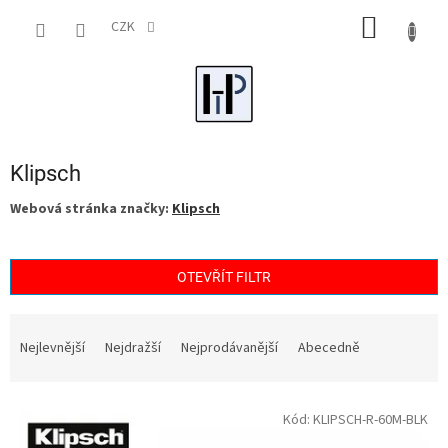
Přejít
NÁKUP
na
CZK
obsah
KOŠÍK
Klipsch
Webová stránka značky:
Klipsch
OTEVŘÍT FILTR
Ř
a
Nejlevnější
Nejdražší
Nejprodávanější
Abecedně
z
e
V
n
Kód:
KLIPSCH-R-60M-BLK
ý
í