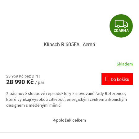
Z
ZDARMA
D
Klipsch R-605FA - černá
A
R
Skladem
M
23 959 Kč bez DPH
Do košíku
28 990 Kč
/ pár
A
2-pásmové sloupové reproduktory z inovované řady Reference,
které vynikají vysokou citlivostí, energickým zvukem a ikonickým
designem s měděnými měniči
4
položek celkem
O
v
l
Z