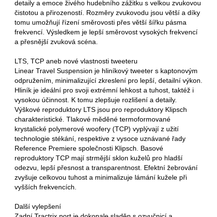
detaily a emoce živého hudebního zážitku s velkou zvukovou
čistotou a přirozeností. Rozměry zvukovodu jsou větší a díky
tomu umožňují řízení směrovosti přes větší šířku pásma
frekvencí. Výsledkem je lepší směrovost vysokých frekvencí
a přesnější zvuková scéna.
LTS, TCP aneb nové vlastnosti tweeteru
Linear Travel Suspension je hliníkový tweeter s kaptonovým
odpružením, minimalizující zkreslení pro lepší, detailní výkon.
Hliník je ideální pro svoji extrémní lehkost a tuhost, taktéž i
vysokou účinnost. K tomu zlepšuje rozlišení a detaily.
Výškové reproduktory LTS jsou pro reproduktory Klipsch
charakteristické. Tlakové měděné termoformované
krystalické polymerové woofery (TCP) vyplývají z užití
technologie stékání, respektive z vysoce uznávané řady
Reference Premiere společnosti Klipsch. Basové
reproduktory TCP mají strmější sklon kuželů pro hladší
odezvu, lepší přesnost a transparentnost. Efektní žebrování
zvyšuje celkovou tuhost a minimalizuje lámání kužele při
vyšších frekvencích.
Další vylepšení
Zadní Tractrix port je dokonale sladěn s ozvučnicí a