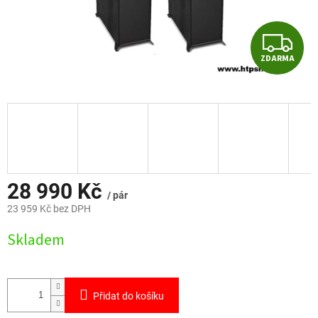
Z
ZDARMA
D
A
R
M
A
28 990 Kč
/ pár
23 959 Kč bez DPH
Měrná
Skladem
cena:
Přidat do košíku