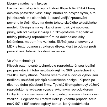
Ebony s nádechem luxusu
Pár na zemi stojících reproduktorů Klipsch R-605FA Ebony
doslova pozvedne vaše filmy i hudbu do nových výšin, a to
jak obrazně, tak skutečně. Luxusní vnější zpracování
povrchu je třešničkou na dortu tohoto skvělého akustického
modelu. Design je na vynikající úrovni, skryté spojovací
prvky, roh od okraje k okraji a nízko-profilové magnetické
mřížky přidávají reproduktorům na dokonalosti díky
leštěnému, modernímu vzhledu. Skříně jsou zhotoveny z
MDF s texturovanou strukturou dřeva, která je odolná proti
poškrábání. Interiér tak doslova rozzáří.
Ve víru technologií
Klipsch patentované technologie reproduktorů jsou ideální
pro poskytování toho nejpůsobivějšího 360° poslechového
zážitku Dolby Atmos. Řízená směrovost a vysoký výkon jsou
nedílnou součástí principů akustického designu Klipsch po
dlouhou dobu působení firmy. Typický širokopásmový věžový
reproduktor je vybaven vysoce výkonným reproduktorem
Dolby Atmos s vysokým výkonem, integrovaným v horní části
zařízení. Legendární Tractrix Horn je v tomto případě zcela
nový 90° x 90° technologický bonus, který dodává sílu,