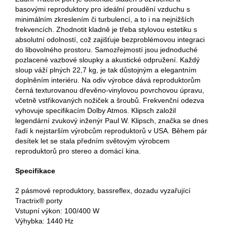
basovými reproduktory pro ideální proudění vzduchu s
minimálním zkreslením či turbulencí, a to i na nejnižších
frekvencích. Zhodnotit kladně je třeba stylovou estetiku s
absolutní odolností, což zajišťuje bezproblémovou integraci
do libovolného prostoru. Samozřejmostí jsou jednoduché
pozlacené vazbové sloupky a akustické odpružení. Každý
sloup váží plných 22,7 kg, je tak důstojným a elegantním
doplněním interiéru. Na odiv výrobce dává reproduktorům
černá texturovanou dřevěno-vinylovou povrchovou úpravu,
včetně vstřikovaných nožiček a šroubů. Frekvenční odezva
vyhovuje specifikacím Dolby Atmos. Klipsch založil
legendární zvukový inženýr Paul W. Klipsch, značka se dnes
řadí k nejstarším výrobcům reproduktorů v USA. Během pár
desítek let se stala předním světovým výrobcem
reproduktorů pro stereo a domácí kina.
Specifikace
2 pásmové reproduktory, bassreflex, dozadu vyzařující
Tractrix® porty
Vstupní výkon: 100/400 W
Výhybka: 1440 Hz