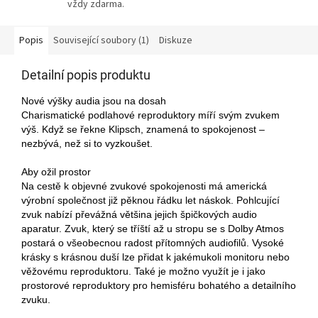
vždy zdarma.
Popis
Související soubory (1)
Diskuze
Detailní popis produktu
Nové výšky audia jsou na dosah
Charismatické podlahové reproduktory míří svým zvukem
výš. Když se řekne Klipsch, znamená to spokojenost –
nezbývá, než si to vyzkoušet.
Aby ožil prostor
Na cestě k objevné zvukové spokojenosti má americká
výrobní společnost již pěknou řádku let náskok. Pohlcující
zvuk nabízí převážná většina jejich špičkových audio
aparatur. Zvuk, který se tříští až u stropu se s Dolby Atmos
postará o všeobecnou radost přítomných audiofilů. Vysoké
krásky s krásnou duší lze přidat k jakémukoli monitoru nebo
věžovému reproduktoru. Také je možno využít je i jako
prostorové reproduktory pro hemisféru bohatého a detailního
zvuku.