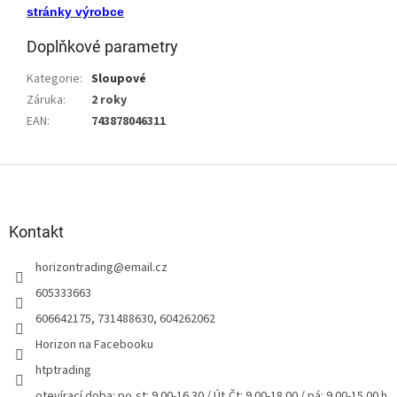
stránky výrobce
Doplňkové parametry
Kategorie
:
Sloupové
Záruka
:
2 roky
EAN
:
743878046311
Z
á
p
a
Kontakt
t
horizontrading
@
email.cz
í
605333663
606642175, 731488630, 604262062
Horizon na Facebooku
htptrading
otevírací doba: po,st: 9.00-16.30 / Út,Čt: 9.00-18.00 / pá: 9.00-15.00 h