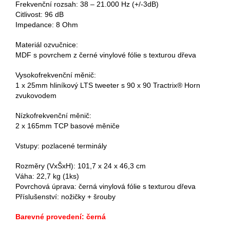
Frekvenční rozsah: 38 – 21.000 Hz (+/-3dB)
Citlivost: 96 dB
Impedance: 8 Ohm
Materiál ozvučnice:
MDF s povrchem z černé vinylové fólie s texturou dřeva
Vysokofrekvenční měnič:
1 x 25mm hliníkový LTS tweeter s 90 x 90 Tractrix® Horn
zvukovodem
Nízkofrekvenční měnič:
2 x 165mm TCP basové měniče
Vstupy: pozlacené terminály
Rozměry (VxŠxH): 101,7 x 24 x 46,3 cm
Váha: 22,7 kg (1ks)
Povrchová úprava: černá vinylová fólie s texturou dřeva
Příslušenství: nožičky + šrouby
Barevné provedení: černá