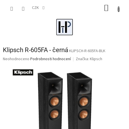
Přejít
NÁKUP
na
CZK
obsah
KOŠÍK
Klipsch R-605FA - černá
KLIPSCH-R-605FA-BLK
Průměrné
Neohodnoceno
Podrobnosti hodnocení
Značka:
Klipsch
hodnocení
produktu
je
0,0
z
5
hvězdiček.