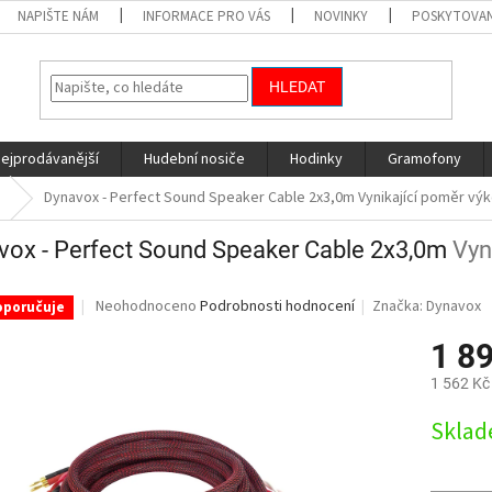
NAPIŠTE NÁM
INFORMACE PRO VÁS
NOVINKY
POSKYTOVAN
HLEDAT
nejprodávanější
Hudební nosiče
Hodinky
Gramofony
Dynavox - Perfect Sound Speaker Cable 2x3,0m
Vynikající poměr výko
vox - Perfect Sound Speaker Cable 2x3,0m
Vyn
Průměrné
Neohodnoceno
Podrobnosti hodnocení
Značka:
Dynavox
oporučuje
hodnocení
produktu
1 8
je
1 562 Kč
0,0
z
Měrná
Skla
5
cena:
hvězdiček.