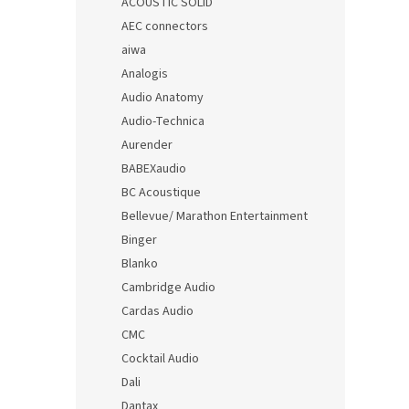
ACOUSTIC SOLID
AEC connectors
aiwa
Analogis
Audio Anatomy
Audio-Technica
Aurender
BABEXaudio
BC Acoustique
Bellevue/ Marathon Entertainment
Binger
Blanko
Cambridge Audio
Cardas Audio
CMC
Cocktail Audio
Dali
Dantax