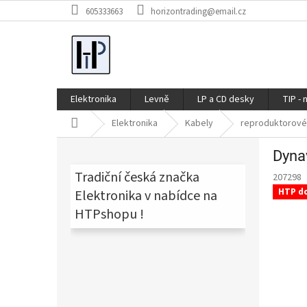
Přejít
605333663
horizontrading@email.cz
na
obsah
Elektronika
Levně
LP a CD desky
TIP - 
Domů
Elektronika
Kabely
reproduktorové
P
Dyna
o
s
Tradiční česká značka
207298
t
HTP d
Elektronika v nabídce na
r
HTPshopu !
a
n
n
í
p
a