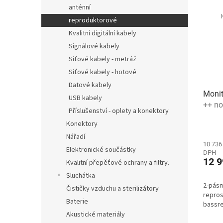
anténní
reproduktorové
Kvalitní digitální kabely
Signálové kabely
Síťové kabely - metráž
Síťové kabely - hotové
Datové kabely
Monit
USB kabely
++ no
Příslušenství - oplety a konektory
++
Konektory
Nářadí
10 736
Elektronické součástky
DPH
12 9
Kvalitní přepěťové ochrany a filtry.
Sluchátka
2-pás
Čističky vzduchu a sterilizátory
repros
Baterie
bassr
Akustické materiály