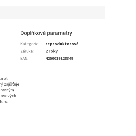
Doplňkové parametry
Kategorie
:
reproduktorové
Záruka
:
2 roky
EAN
:
4250019128349
proti
ý zajišťuje
chranným
okovových
toru.