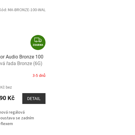
Kód:
MA-BRONZE-100-WAL
Z
ZDARMA
D
A
or Audio Bronze 100
R
vá řada Bronze (6G)
M
A
3-5 dnů
 Kč bez
90 Kč
DETAIL
mová regálová
oustava se zadním
eflexem