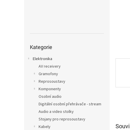
n
e
l
Přeskočit
kategorie
Kategorie
Elektronika
AV receivery
Gramofony
Reprosoustavy
Komponenty
Osobní audio
Digitální osobní přehrávače - stream
Audio a video stolky
Stojany pro reprosoustavy
Souvi
Kabely