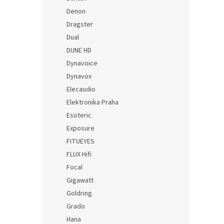
Denon
Dragster
Dual
DUNE HD
Dynavoice
Dynavox
Elecaudio
Elektronika Praha
Esoteric
Exposure
FITUEYES
FLUX Hifi
Focal
Gigawatt
Goldring
Grado
Hana