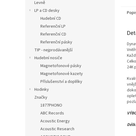
Levně
LP a CD desky
Popi
Hudební CD
Referenční LP
Det
Referenční CD
Referenční pásky
Dynav
Vnitř
TIP - nejprodávanější
Každý
Hudební nosiče
Celko
Magnetofonové pásky
24K 
Magnetofonové kazety
Kvali
Příslušenství a doplňky
vněj
Hodinky
doko
ople
Značky
pozl
1877PHONO
VÝBO
ABC Records
Acoustic Energy
Délk
Acoustic Research