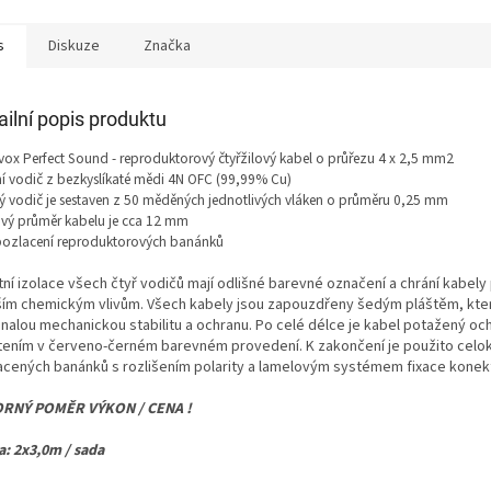
s
Diskuze
Značka
ailní popis produktu
ox Perfect Sound - reproduktorový čtyřžilový kabel o průřezu 4 x 2,5 mm2
ní vodič z bezkyslíkaté mědi 4N OFC (99,99% Cu)
 vodič je sestaven z 50 měděných jednotlivých vláken o průměru 0,25 mm
vý průměr kabelu je cca 12 mm
pozlacení reproduktorových banánků
tní izolace všech čtyř vodičů mají odlišné barevné označení a chrání kabely 
ším chemickým vlivům. Všech kabely jsou zapouzdřeny šedým pláštěm, kter
nalou mechanickou stabilitu a ochranu. Po celé délce je kabel potažený o
tením v červeno-černém barevném provedení. K zakončení je použito cel
acených banánků s rozlišením polarity a lamelovým systémem fixace konek
RNÝ POMĚR VÝKON / CENA !
a: 2x3,0m / sada