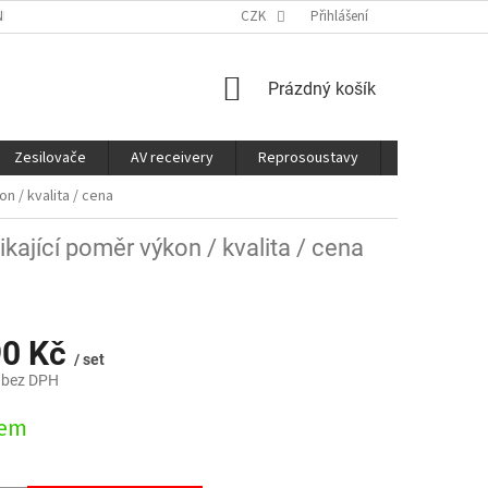
É SLUŽBY
CO JE DOBRÉ VĚDĚT
CZK
Přihlášení
NÁKUPNÍ
Prázdný košík
KOŠÍK
Zesilovače
AV receivery
Reprosoustavy
Sluchátka
n / kvalita / cena
ikající poměr výkon / kvalita / cena
90 Kč
/ set
 bez DPH
dem