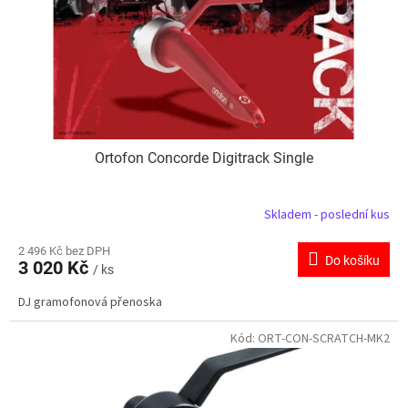
d
u
k
t
ů
Ortofon Concorde Digitrack Single
Skladem - poslední kus
2 496 Kč bez DPH
Do košíku
3 020 Kč
/ ks
DJ gramofonová přenoska
Kód:
ORT-CON-SCRATCH-MK2