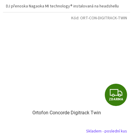
A
DJ přenoska Nagaoka MI technology® instalovaná na headshellu
Kód:
ORT-CON-DIGITRACK-TWIN
Z
ZDARMA
D
Ortofon Concorde Digitrack Twin
A
R
Skladem - poslední kus