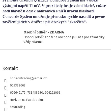
Přenoska Ortofon Q.BERT Concorde System má vysoké
i
s
výstupní napětí 11 mV. V praxi tedy hraje velmi hlasitě, což se
u
hodí hlavně u desek nahraných s nižší úrovní hlasitosti.
Concorde System umožnuje přenosku rychle nasadit a pevné
zavěšení ji drží v drážce i při divokých "skrečích".
Osobní odběr - ZDARMA
Osobní odběr zboží na obchodě je u nás pro zákazníky
vždy zdarma.
Z
á
p
a
Kontakt
t
horizontrading
@
email.cz
í
605333663
606642175, 731488630, 604262062
Horizon na Facebooku
htptrading