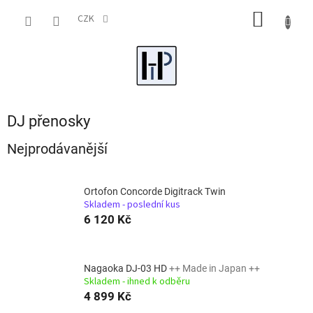
Přejít
NÁKUP
na
CZK
obsah
KOŠÍK
DJ přenosky
Nejprodávanější
Ortofon Concorde Digitrack Twin
Skladem - poslední kus
6 120 Kč
Nagaoka DJ-03 HD
++ Made in Japan ++
Skladem - ihned k odběru
4 899 Kč