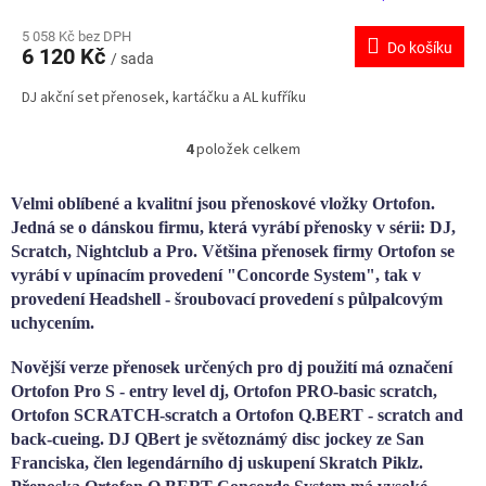
M
5 058 Kč bez DPH
Do košíku
6 120 Kč
/ sada
A
DJ akční set přenosek, kartáčku a AL kufříku
4
položek celkem
O
v
l
Velmi oblíbené a kvalitní jsou přenoskové vložky Ortofon.
á
Jedná se o dánskou firmu, která vyrábí přenosky v sérii: DJ,
d
Scratch, Nightclub a Pro. Většina přenosek firmy Ortofon se
a
vyrábí v upínacím provedení "Concorde System", tak v
c
provedení Headshell - šroubovací provedení s půlpalcovým
í
p
uchycením.
r
v
Novější verze přenosek určených pro dj použití má označení
k
Ortofon Pro S - entry level dj, Ortofon PRO-basic scratch,
y
Ortofon SCRATCH-scratch a Ortofon Q.BERT - scratch and
v
back-cueing. DJ QBert je světoznámý disc jockey ze San
ý
Franciska, člen legendárního dj uskupení Skratch Piklz.
p