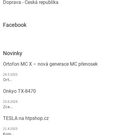
Doprava - Česká republika
Facebook
Novinky
Ortofon MC X – nová generace MC přenosek
26.5.2025
Ort...
Onkyo TX-8470
25.6.2024
Zce...
TESLA na htpshop.cz
21.4.2023
Kom...