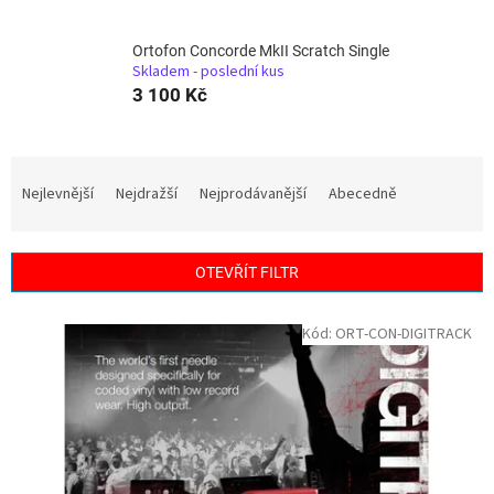
Ortofon Concorde MkII Scratch Single
Skladem - poslední kus
3 100 Kč
Ř
a
Nejlevnější
Nejdražší
Nejprodávanější
Abecedně
z
e
n
OTEVŘÍT FILTR
í
p
V
Kód:
ORT-CON-DIGITRACK
r
ý
o
p
d
i
u
s
k
p
t
r
ů
o