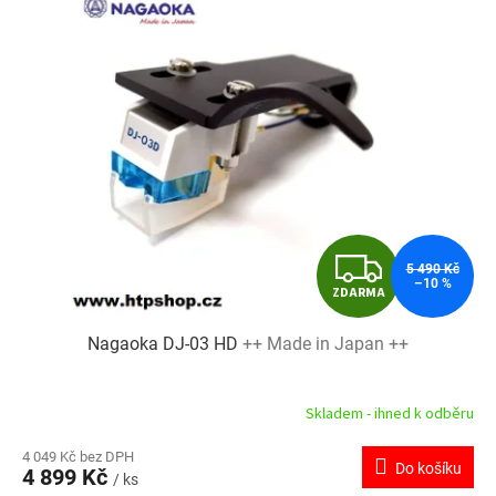
Z
5 490 Kč
–10 %
ZDARMA
D
Nagaoka DJ-03 HD
++ Made in Japan ++
A
R
Skladem - ihned k odběru
M
4 049 Kč bez DPH
Do košíku
4 899 Kč
/ ks