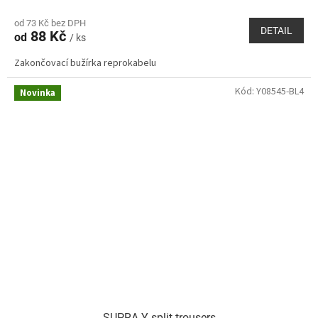
od 73 Kč bez DPH
DETAIL
88 Kč
od
/ ks
Zakončovací bužírka reprokabelu
Kód:
Y08545-BL4
Novinka
SUPRA Y-split trousers