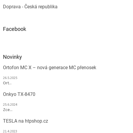
Doprava - Česká republika
Facebook
Novinky
Ortofon MC X – nová generace MC přenosek
26.5.2025
Ort...
Onkyo TX-8470
25.6.2024
Zce...
TESLA na htpshop.cz
21.4.2023