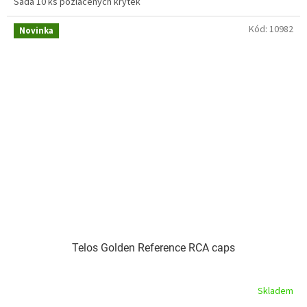
Sada 10 ks pozlacených krytek
Kód:
10982
Novinka
Telos Golden Reference RCA caps
Skladem