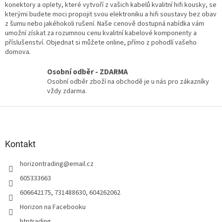
v
konektory a oplety, které vytvoří z vašich kabelů kvalitní hifi kousky, se
k
kterými budete moci propojit svou elektroniku a hifi soustavy bez obav
y
z šumu nebo jakéhokoli rušení. Naše cenově dostupná nabídka vám
v
umožní získat za rozumnou cenu kvalitní kabelové komponenty a
ý
příslušenství. Objednat si můžete online, přímo z pohodlí vašeho
p
domova.
i
s
Osobní odběr - ZDARMA
u
Osobní odběr zboží na obchodě je u nás pro zákazníky
vždy zdarma.
Z
á
p
a
Kontakt
t
horizontrading
@
email.cz
í
605333663
606642175, 731488630, 604262062
Horizon na Facebooku
htptrading