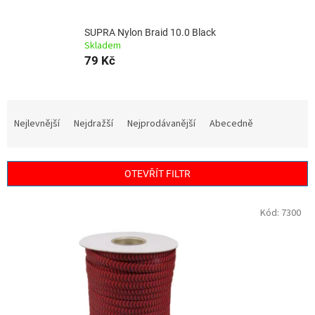
SUPRA Nylon Braid 10.0 Black
Skladem
79 Kč
Ř
a
Nejlevnější
Nejdražší
Nejprodávanější
Abecedně
z
e
n
OTEVŘÍT FILTR
í
p
V
Kód:
7300
r
ý
o
p
d
i
u
s
k
p
t
r
ů
o