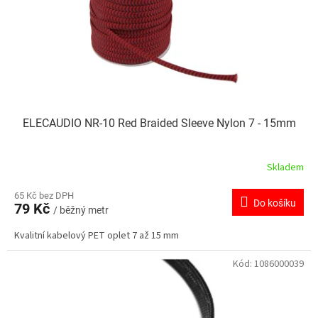
d
u
k
t
ů
ELECAUDIO NR-10 Red Braided Sleeve Nylon 7 - 15mm
Skladem
65 Kč bez DPH
Do košíku
79 Kč
/ běžný metr
Kvalitní kabelový PET oplet 7 až 15 mm
Kód:
1086000039