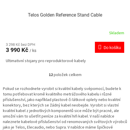
Telos Golden Reference Stand Cable
Skladem
3 298 Kč bez DPH
Do košíku
3 990 Kč
/ ks
Ultimativní stojany pro reproduktorové kabely
12
položek celkem
O
v
l
Pokud se rozhodnete vyrobit si kvalitní kabely svépomocí, budete k
á
tomu potřebovat kromě kvalitního metrážového kabelu i různé
d
příslušenství, jako například plastové či látkové oplety nebo kvalitní
a
konektory, bez kterých se žádný kabel neobejde. Vyrobit si vlastní
c
kvalitní kabel z jednotlivých komponentů sice může být pracné, ale
í
umožní vám to ušetřit peníze za kvalitní hifi kabel. V naší nabídce
p
naleznete kabelové příslušenství od renomovaných světových výrobců
r
jako je Telos, Elecaudio, nebo Supra. V nabídce máme špičkové