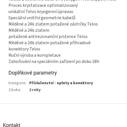
Proces krystalizace optimalizovaný
unikátní Telos kryogenní úpravou
Speciální vnitřní geometrie kabelů
Měděné a 24k zlatem potažené zástrčky Telos
Měděné a 24k zlatem
potažené antirezonanční prstence Telos
Měděné a 24k zlatem potažené příhradové
konektory Telos
Ruční výroba a kompletace
Zahořování na speciálním zařízení po dobu 18h
Doplňkové parametry
Kategorie
:
Příslušenství - oplety a konektory
Záruka
:
2 roky
Z
á
p
a
Kontakt