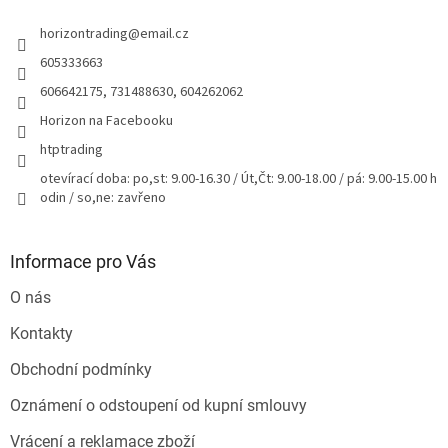
t
horizontrading
@
email.cz
í
605333663
606642175, 731488630, 604262062
Horizon na Facebooku
htptrading
otevírací doba: po,st: 9.00-16.30 / Út,Čt: 9.00-18.00 / pá: 9.00-15.00 h
odin / so,ne: zavřeno
Informace pro Vás
O nás
Kontakty
Obchodní podmínky
Oznámení o odstoupení od kupní smlouvy
Vrácení a reklamace zboží