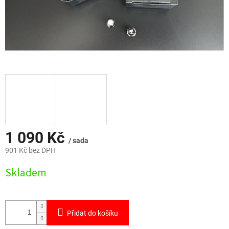
1 090 Kč
/ sada
901 Kč bez DPH
Měrná
Skladem
cena:
Přidat do košíku