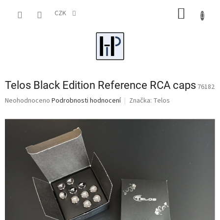
Přejít
NÁKUP
na
CZK
obsah
KOŠÍK
Telos Black Edition Reference RCA caps
76182
Průměrné
Neohodnoceno
Podrobnosti hodnocení
Značka:
Telos
hodnocení
produktu
je
0,0
z
5
hvězdiček.