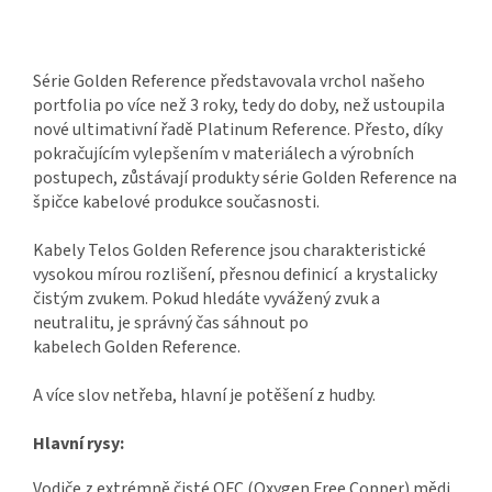
Série Golden Reference představovala vrchol našeho
portfolia po více než 3 roky, tedy do doby, než ustoupila
nové ultimativní řadě Platinum Reference. Přesto, díky
pokračujícím vylepšením v materiálech a výrobních
postupech, zůstávají produkty série Golden Reference na
špičce kabelové produkce současnosti.
Kabely Telos Golden Reference jsou charakteristické
vysokou mírou rozlišení, přesnou definicí a krystalicky
čistým zvukem. Pokud hledáte vyvážený zvuk a
neutralitu, je správný čas sáhnout po
kabelech Golden Reference.
A více slov netřeba, hlavní je potěšení z hudby.
Hlavní rysy:
Vodiče z extrémně čisté OFC (Oxygen Free Copper) mědi