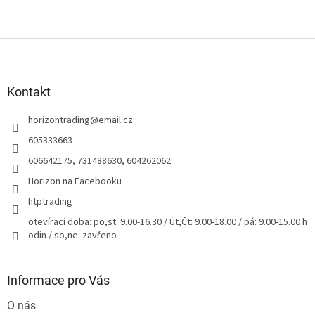
Z
á
p
a
Kontakt
t
horizontrading
@
email.cz
í
605333663
606642175, 731488630, 604262062
Horizon na Facebooku
htptrading
otevírací doba: po,st: 9.00-16.30 / Út,Čt: 9.00-18.00 / pá: 9.00-15.00 h
odin / so,ne: zavřeno
Informace pro Vás
O nás