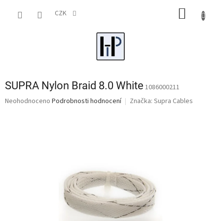
Přejít
NÁKUP
na
CZK
obsah
KOŠÍK
SUPRA Nylon Braid 8.0 White
1086000211
Průměrné
Neohodnoceno
Podrobnosti hodnocení
Značka:
Supra Cables
hodnocení
produktu
je
0,0
z
5
hvězdiček.