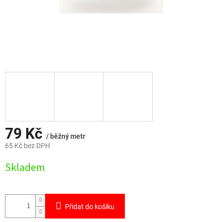
79 Kč
/ běžný metr
65 Kč bez DPH
Měrná
Skladem
cena:
Přidat do košíku