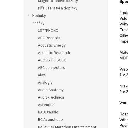
Magnetofonové kazety
Spec
Příslušenství a doplňky
2 pá
Hodinky
Vstu
Značky
Výhy
Frek
1877PHONO
Citli
ABC Records
Imp
Acoustic Energy
Acoustic Research
Mate
MDF 
ACOUSTIC SOLID
AEC connectors
Vyso
aiwa
1 x 
Analogis
Nízk
Audio Anatomy
2 x
Audio-Technica
Vstu
Aurender
BABEXaudio
Rozm
BC Acoustique
Váha
Povr
Bellevue/ Marathon Entertainment