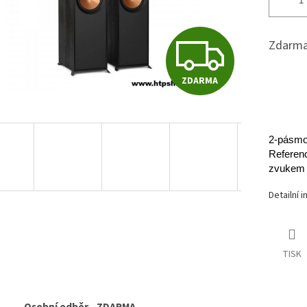
Z
Zdarma
ZDARMA
D
A
2-pásmo
Referenc
zvukem 
R
Detailní 
M
TISK
A