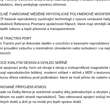
oduktoru, který poskytuje vysokou účinnost.
ELNĚ TVAROVANÉ MĚDĚNÉ KRYSTALICKÉ POLYMEROVÉ WOOFE
CP basové reproduktory využívající technologii z vysoce uznávané řad
oduktorů Reference Premiere společnosti Klipsch, které mají strmější s
hladší odezvu a lepší přesnost a transparentnost.
NÍ TRACTRIX PORT
í Tractrix port je dokonale sladěn s ozvučnicí a basovými reproduktory 
lní proudění vzduchu s minimálním zkreslením nebo turbulencí i na nej
vencích.
OCE KVALITNÍ DESIGN A VZHLED SKŘÍNĚ
té spojovací prvky, horn od okraje k okraji a nízkoprofilové magnetické
vají reproduktorům leštěný, moderní vzhled + skříně z MDF s texturo
kturou dřeva odolnou proti poškrábání, které se hodí přímo do vašeho
INOVANÉ PŘIPOJENÍ ATMOS
ade na Dolby Atmos je extrémně snadný díky jednoduchým a skrytým 
těným na zadní straně reproduktorů. Tato rafinovaná spojení snižují m
telných drátů a drží je na místě pro lepší správu drátů.