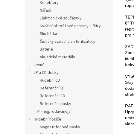
Konektory
repr
Nářadí
TEP
Elektronické součástky
8" T
Kvalitní přepěťové ochrany a filtry.
repr
Sluchátka
pro 
Čističky vzduchu a sterilizátory
ZAD
Baterie
Zadn
Akustické materiály
ideá
Levně
frek
LP a CD desky
VYS
Hudební CD
Skry
Referenční LP
dodá
stru
Referenční CD
Referenční pásky
RAF
TIP - nejprodávanější
Upgr
umís
Hudební nosiče
vidi
Magnetofonové pásky