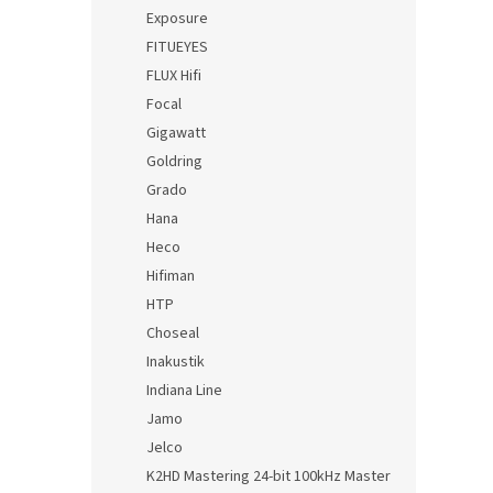
Exposure
FITUEYES
FLUX Hifi
Focal
Gigawatt
Goldring
Grado
Hana
Heco
Hifiman
HTP
Choseal
Inakustik
Indiana Line
Jamo
Jelco
K2HD Mastering 24-bit 100kHz Master