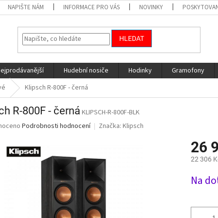
NAPIŠTE NÁM
INFORMACE PRO VÁS
NOVINKY
POSKYTOVAN
HLEDAT
nejprodávanější
Hudební nosiče
Hodinky
Gramofony
vé
Klipsch R-800F - černá
ch R-800F - černá
KLIPSCH-R-800F-BLK
né
noceno
Podrobnosti hodnocení
Značka:
Klipsch
ní
26 
u
22 306 K
Měrná
Na do
cena:
ek.