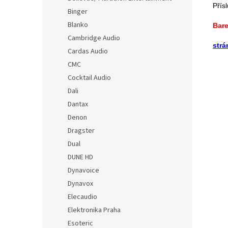
Přís
Binger
Blanko
Bare
Cambridge Audio
strá
Cardas Audio
CMC
Cocktail Audio
Dali
Dantax
Denon
Dragster
Dual
DUNE HD
Dynavoice
Dynavox
Elecaudio
Elektronika Praha
Esoteric