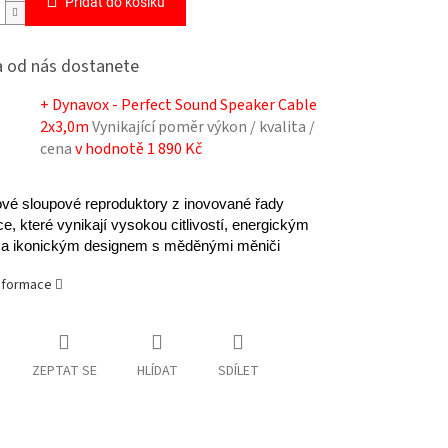
Přidat do košíku
 od nás dostanete
+ Dynavox - Perfect Sound Speaker Cable
2x3,0m
Vynikající poměr výkon / kvalita /
cena
v hodnotě 1 890 Kč
vé sloupové reproduktory z inovované řady
e, které vynikají vysokou citlivostí, energickým
a ikonickým designem s měděnými měniči
informace
ZEPTAT SE
HLÍDAT
SDÍLET