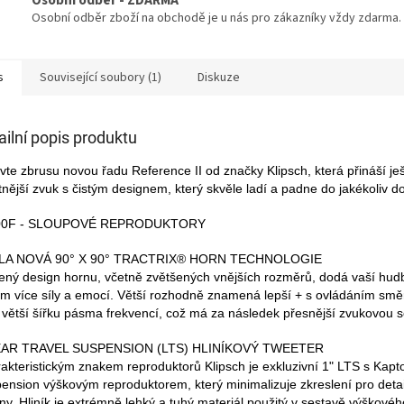
Osobní odběr - ZDARMA
Osobní odběr zboží na obchodě je u nás pro zákazníky vždy zdarma.
s
Související soubory (1)
Diskuze
ailní popis produktu
vte zbrusu novou řadu Reference II od značky Klipsch, která přináší je
itnější zvuk s čistým designem, který skvěle ladí a padne do jakékoliv 
00F - SLOUPOVÉ REPRODUKTORY
LA NOVÁ 90° X 90° TRACTRIX® HORN TECHNOLOGIE
ený design hornu, včetně zvětšených vnějších rozměrů, dodá vaší hud
ům více síly a emocí. Větší rozhodně znamená lepší + s ovládáním smě
 větší šířku pásma frekvencí, což má za následek přesnější zvukovou 
EAR TRAVEL SUSPENSION (LTS) HLINÍKOVÝ TWEETER
akteristickým znakem reproduktorů Klipsch je exkluzivní 1" LTS s Kapt
ension výškovým reproduktorem, který minimalizuje zkreslení pro detai
ny. Hliník je extrémně lehký a tuhý materiál použitý v sestavě výškovéh