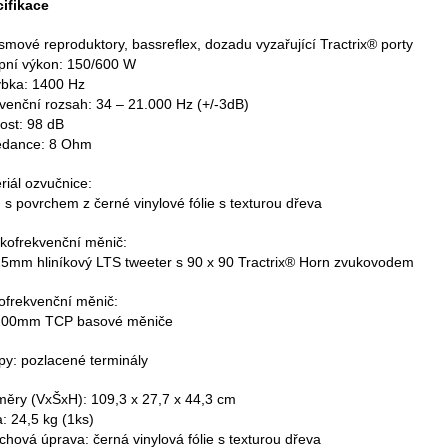
ifikace
smové reproduktory, bassreflex, dozadu vyzařující Tractrix® porty
pní výkon: 150/600 W
bka: 1400 Hz
venční rozsah: 34 – 21.000 Hz (+/-3dB)
vost: 98 dB
edance: 8 Ohm
riál ozvučnice:
s povrchem z černé vinylové fólie s texturou dřeva
kofrekvenční měnič:
25mm hliníkový LTS tweeter s 90 x 90 Tractrix® Horn zvukovodem
ofrekvenční měnič:
 200mm TCP basové měniče
py: pozlacené terminály
ěry (VxŠxH): 109,3 x 27,7 x 44,3 cm
: 24,5 kg (1ks)
chová úprava: černá vinylová fólie s texturou dřeva