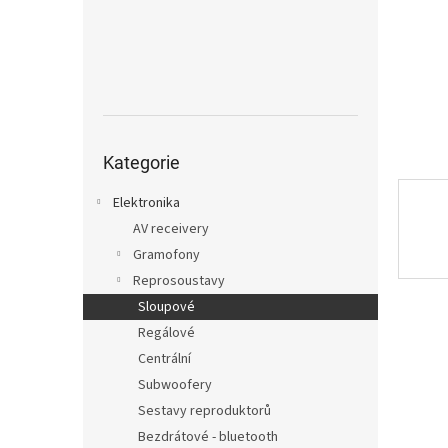
n
e
l
Přeskočit
kategorie
Kategorie
Elektronika
AV receivery
Gramofony
Reprosoustavy
Sloupové
Regálové
Centrální
Subwoofery
Sestavy reproduktorů
Bezdrátové - bluetooth