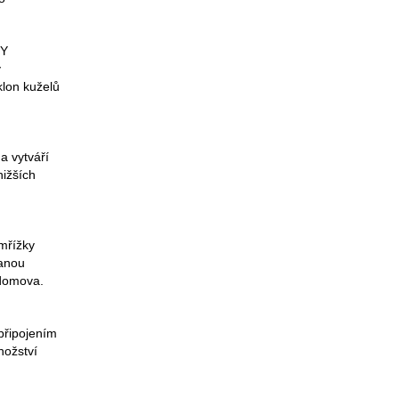
RY
y
klon kuželů
a vytváří
nižších
 mřížky
vanou
 domova.
připojením
nožství