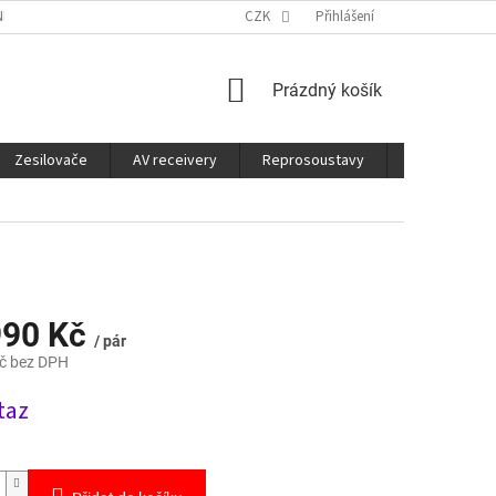
É SLUŽBY
CO JE DOBRÉ VĚDĚT
CZK
Přihlášení
NÁKUPNÍ
Prázdný košík
KOŠÍK
Zesilovače
AV receivery
Reprosoustavy
Sluchátka
990 Kč
/ pár
č bez DPH
taz