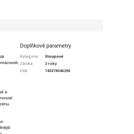
Doplňkové parametry
Kategorie
:
Sloupové
ště
domácnosti.
Záruka
:
2 roky
EAN
:
743878046298
bě a
rovosti
scénu.
on
lnější
o