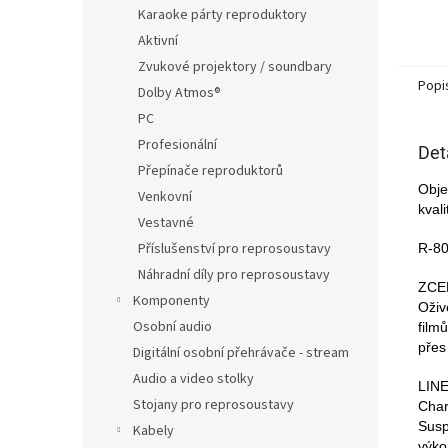
Karaoke párty reproduktory
Aktivní
Zvukové projektory / soundbary
Popi
Dolby Atmos®
PC
Profesionální
Det
Přepínače reproduktorů
Obje
Venkovní
kval
Vestavné
Příslušenství pro reprosoustavy
R-8
Náhradní díly pro reprosoustavy
ZCE
Komponenty
Oživ
Osobní audio
film
přes
Digitální osobní přehrávače - stream
Audio a video stolky
LIN
Stojany pro reprosoustavy
Char
Susp
Kabely
výko