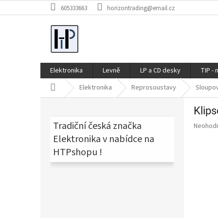
Přejít
605333663
horizontrading@email.cz
na
obsah
Elektronika
Levně
LP a CD desky
TIP - 
Domů
Elektronika
Reprosoustavy
Sloupo
P
Klips
o
s
Tradiční česká značka
Průměr
Neohod
t
hodnoce
Elektronika v nabídce na
produkt
r
HTPshopu !
je
a
0,0
n
z
n
5
í
hvězdič
p
a