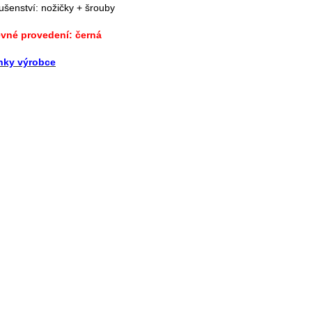
lušenství: nožičky + šrouby
vné provedení: černá
nky výrobce