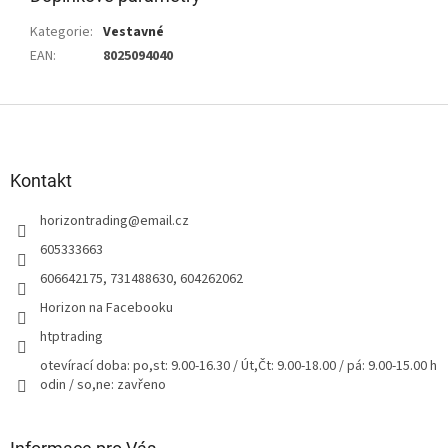
Kategorie
:
Vestavné
EAN
:
8025094040
Z
á
p
a
Kontakt
t
horizontrading
@
email.cz
í
605333663
606642175, 731488630, 604262062
Horizon na Facebooku
htptrading
otevírací doba: po,st: 9.00-16.30 / Út,Čt: 9.00-18.00 / pá: 9.00-15.00 h
odin / so,ne: zavřeno