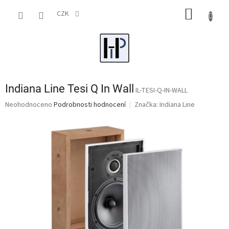
Přejít
NÁKUP
na
CZK
obsah
KOŠÍK
Indiana Line Tesi Q In Wall
IL-TESI-Q-IN-WALL
Průměrné
Neohodnoceno
Podrobnosti hodnocení
Značka:
Indiana Line
hodnocení
produktu
je
0,0
z
5
hvězdiček.