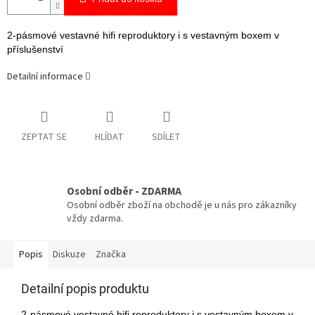
2-pásmové vestavné hifi reproduktory i s vestavným boxem v
příslušenství
Detailní informace
ZEPTAT SE
HLÍDAT
SDÍLET
Osobní odběr - ZDARMA
Osobní odběr zboží na obchodě je u nás pro zákazníky
vždy zdarma.
Popis
Diskuze
Značka
Detailní popis produktu
2-pásmové vestavné hifi reproduktory i s vestavným boxem v