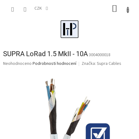
Přejít
NÁKUP
na
CZK
obsah
KOŠÍK
SUPRA LoRad 1.5 MkII - 10A
3004000018
Průměrné
Neohodnoceno
Podrobnosti hodnocení
Značka:
Supra Cables
hodnocení
produktu
je
0,0
z
5
hvězdiček.