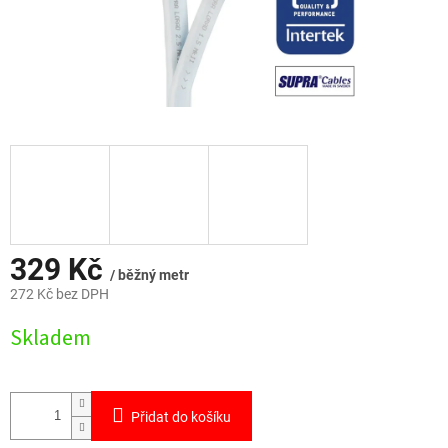
329 Kč
/ běžný metr
272 Kč bez DPH
Měrná
Skladem
cena:
Přidat do košíku