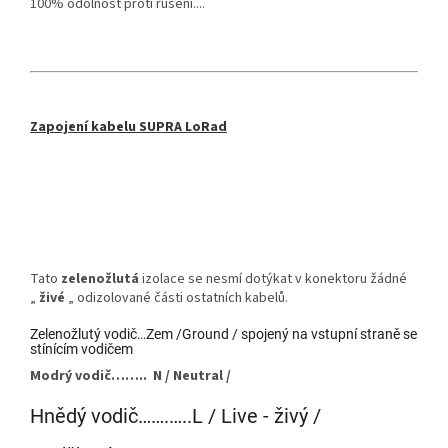
100% odolnost proti rušení....
Zapojení kabelu SUPRA LoRad
Tato
zelenožlutá
izolace se nesmí dotýkat v konektoru žádné
„
živé
„ odizolované části ostatních kabelů.
Zelenožlutý vodič…Zem /Ground / spojený na vstupní straně se
stínícím vodičem
Modrý vodič…….. N / Neutral /
Hnědý vodič…….…..L / Live - živý /