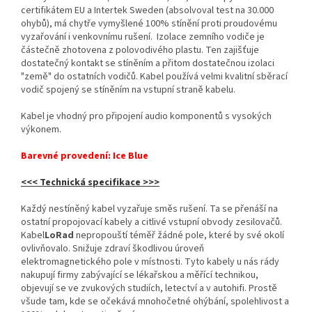
certifikátem EU a Intertek Sweden (absolvoval test na 30.000
ohybů), má chytře vymyšlené 100% stínění proti proudovému
vyzařování i venkovnímu rušení. Izolace zemního vodiče je
částečně zhotovena z polovodivého plastu. Ten zajišťuje
dostatečný kontakt se stíněním a přitom dostatečnou izolaci
"země" do ostatních vodičů. Kabel používá velmi kvalitní sběrací
vodič spojený se stíněním na vstupní straně kabelu.
Kabel je vhodný pro připojení audio komponentů s vysokých
výkonem.
Barevné provedení: Ice Blue
<<< Technická specifikace >>>
Každý nestíněný kabel vyzařuje směs rušení. Ta se přenáší na
ostatní propojovací kabely a citlivé vstupní obvody zesilovačů.
Kabel
LoRad
nepropouští téměř žádné pole, které by své okolí
ovlivňovalo. Snižuje zdraví škodlivou úroveň
elektromagnetického pole v místnosti. Tyto kabely u nás rády
nakupují firmy zabývající se lékařskou a měřící technikou,
objevují se ve zvukových studiích, letectví a v autohifi. Prostě
všude tam, kde se očekává mnohočetné ohýbání, spolehlivost a