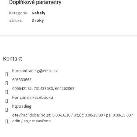
Doplňkové parametry
Kategorie
:
Kabely
Záruka
:
2 roky
Z
á
p
a
Kontakt
t
horizontrading
@
email.cz
í
605333663
606642175, 731488630, 604262062
Horizon na Facebooku
htptrading
otevírací doba: po,st: 9.00-16.30 / Út,Čt: 9.00-18.00 / pá: 9.00-15.00 h
odin / so,ne: zavřeno