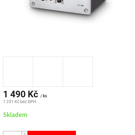
1 490 Kč
/ ks
1 231 Kč bez DPH
Měrná
Skladem
cena: