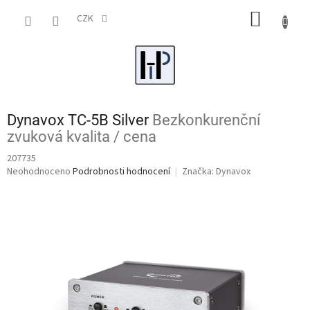
Přejít
NÁKUP
na
CZK
obsah
KOŠÍK
Dynavox TC-5B Silver
Bezkonkurenční
zvuková kvalita / cena
207735
Průměrné
Neohodnoceno
Podrobnosti hodnocení
Značka:
Dynavox
hodnocení
produktu
je
0,0
z
5
hvězdiček.