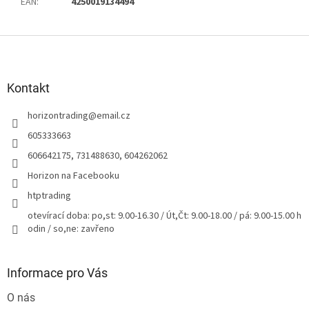
EAN
:
4250019134494
Z
á
p
a
Kontakt
t
horizontrading
@
email.cz
í
605333663
606642175, 731488630, 604262062
Horizon na Facebooku
htptrading
otevírací doba: po,st: 9.00-16.30 / Út,Čt: 9.00-18.00 / pá: 9.00-15.00 h
odin / so,ne: zavřeno
Informace pro Vás
O nás