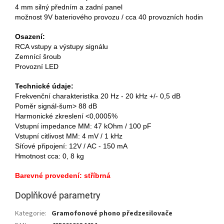
4 mm silný předním a zadní panel
možnost 9V bateriového provozu / cca 40 provozních hodin
Osazení:
RCA vstupy a výstupy signálu
Zemnící šroub
Provozní LED
Technické údaje:
Frekvenční charakteristika 20 Hz - 20 kHz +/- 0,5 dB
Poměr signál-šum> 88 dB
Harmonické zkreslení <0,0005%
Vstupní impedance MM: 47 kOhm / 100 pF
Vstupní citlivost MM: 4 mV / 1 kHz
Síťové připojení: 12V / AC - 150 mA
Hmotnost cca: 0, 8 kg
Barevné provedení: stříbrná
Doplňkové parametry
Kategorie
:
Gramofonové phono předzesilovače