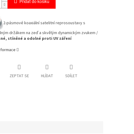
Přidat do košíku
2-pásmové koaxiální satelitní reprosoustavy s
elným držákem na zeď a skvělým dynamickým zvukem /
né, stíněné a odolné proti UV záření
informace
ZEPTAT SE
HLÍDAT
SDÍLET