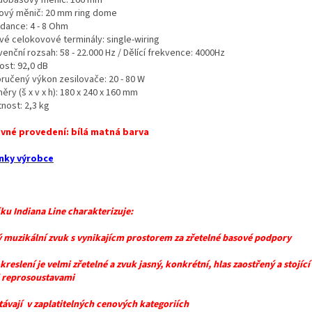
ový měnič: 20 mm ring dome
dance: 4 - 8 Ohm
vé celokovové terminály: single-wiring
enční rozsah: 58 - 22.000 Hz / Dělící frekvence: 4000Hz
vost: 92,0 dB
ručený výkon zesilovače: 20 - 80 W
ry (š x v x h): 180 x 240 x 160 mm
nost: 2,3 kg
vné provedení: bílá matná barva
nky výrobce
ku Indiana Line charakterizuje:
vý muzikální zvuk s vynikajícm prostorem za zřetelné basové podpory
kreslení je velmi zřetelné a zvuk jasný, konkrétní, hlas zaostřený a stojící
 reprosoustavami
stávají v zaplatitelných cenových kategoriích