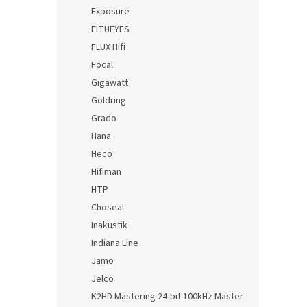
Exposure
FITUEYES
FLUX Hifi
Focal
Gigawatt
Goldring
Grado
Hana
Heco
Hifiman
HTP
Choseal
Inakustik
Indiana Line
Jamo
Jelco
K2HD Mastering 24-bit 100kHz Master