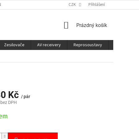
É SLUŽBY
CO JE DOBRÉ VĚDĚT
CZK
Přihlášení
NÁKUPNÍ
Prázdný košík
KOŠÍK
Zesilovače
AV receivery
Reprosoustavy
Sluchátka
80 Kč
/ pár
 bez DPH
dem