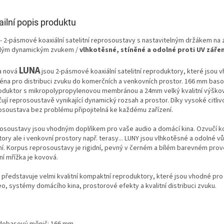
ailní popis produktu
- 2-pásmové koaxiální satelitní reprosoustavy s nastavitelným držákem na 
lým dynamickým zvukem /
vlhkotěsné, stíněné a odolné proti UV zářen
LUNA
a nová
jsou 2-pásmové koaxiální satelitní reproduktory, které jsou 
éna pro distribuci zvuku do komerčních a venkovních prostor. 166 mm bas
oduktor s mikropolypropylenovou membránou a 24mm velký kvalitní výško
ťují reprosoustavě vynikající dynamický rozsah a prostor. Díky vysoké citlivo
osoustava bez problému připojitelná ke každému zařízení.
osoustavy jsou vhodným doplňkem pro vaše audio a domácí kina. Ozvučí k
ory ale i venkovní prostory např. terasy... LUNY jsou vlhkotěsné a odolné vů
ní. Korpus reprosoustavy je rigidní, pevný v černém a bílém barevném prov
ní mřížka je kovová.
představuje velmi kvalitní kompaktní reproduktory, které jsou vhodné pro m
eo, systémy domácího kina, prostorové efekty a kvalitní distribuci zvuku.
dobasový měnič: 166 mm