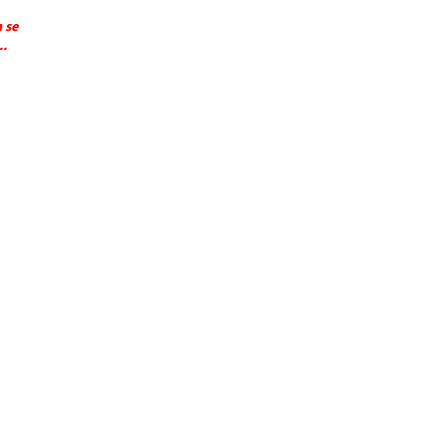
 se
..