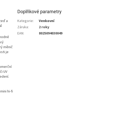
Doplňkové parametry
zeď a
Kategorie
:
Venkovní
í
Záruka
:
2 roky
EAN
:
8025094030049
vhodné
ový
vý měnič
sti je
omerční
či UV
edení.
ini hi-fi