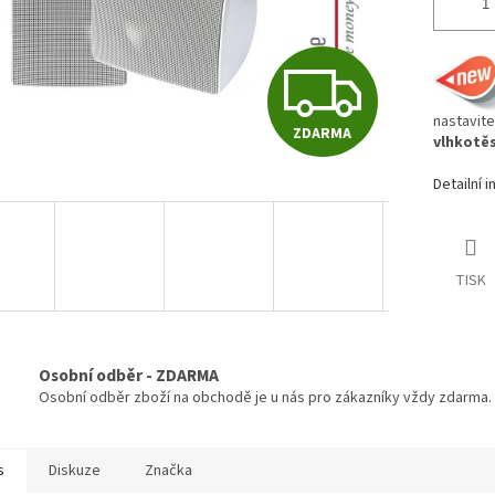
Z
nastavit
ZDARMA
D
vlhkotěs
Detailní 
A
TISK
R
M
Osobní odběr - ZDARMA
Osobní odběr zboží na obchodě je u nás pro zákazníky vždy zdarma.
A
s
Diskuze
Značka