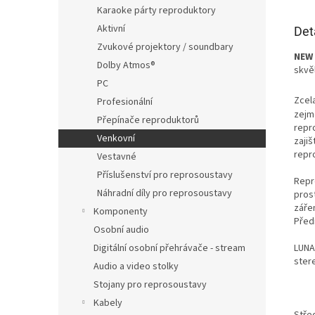
Karaoke párty reproduktory
Aktivní
Det
Zvukové projektory / soundbary
NEW
Dolby Atmos®
skvě
PC
Zcel
Profesionální
zejm
Přepínače reproduktorů
repr
Venkovní
zajiš
repr
Vestavné
Příslušenství pro reprosoustavy
Repr
Náhradní díly pro reprosoustavy
prost
záře
Komponenty
Před
Osobní audio
LUNA 
Digitální osobní přehrávače - stream
ster
Audio a video stolky
Stojany pro reprosoustavy
Kabely
Stře