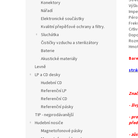
Konektory
Výšk
Nářadí
Impe
Péro
Elektronické součástky
Frekv
Kvalitní přepěťové ochrany a filtry.
Citli
Sluchátka
Dopo
Rozmě
Čističky vzduchu a sterilizátory
Hmot
Baterie
Bare
Akustické materiály
Levně
strá
LP a CD desky
Hudební CD
Referenční LP
Znač
Referenční CD
- ži
Referenční pásky
TIP - nejprodávanější
- pro
před
Hudební nosiče
Magnetofonové pásky
- zů