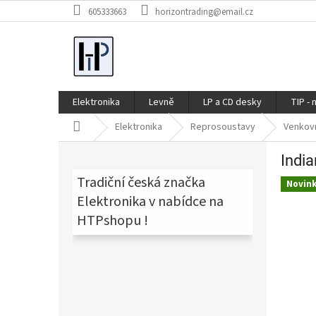
Přejít
605333663
horizontrading@email.cz
na
obsah
Elektronika
Levně
LP a CD desky
TIP - 
Domů
Elektronika
Reprosoustavy
Venkov
P
Indi
o
s
Tradiční česká značka
Novin
t
Elektronika v nabídce na
r
HTPshopu !
a
n
n
í
p
a