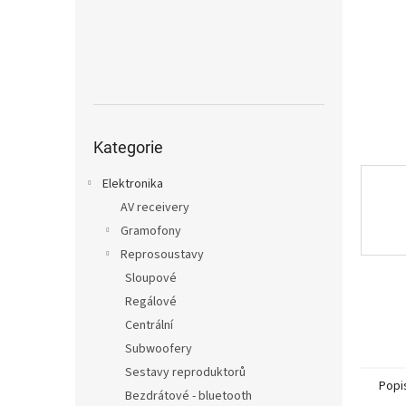
n
e
l
Přeskočit
kategorie
Kategorie
Elektronika
AV receivery
Gramofony
Reprosoustavy
Sloupové
Regálové
Centrální
Subwoofery
Sestavy reproduktorů
Popi
Bezdrátové - bluetooth