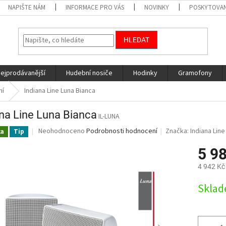
NAPIŠTE NÁM
INFORMACE PRO VÁS
NOVINKY
POSKYTOVAN
HLEDAT
nejprodávanější
Hudební nosiče
Hodinky
Gramofony
ní
Indiana Line Luna Bianca
ana Line Luna Bianca
IL-LUNA
Průměrné
Neohodnoceno
Podrobnosti hodnocení
Značka:
Indiana Line
ka
Tip
hodnocení
produktu
5 9
je
4 942 Kč
0,0
z
Měrná
Skla
5
cena:
hvězdiček.