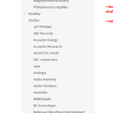
Magnetofonové kazety
+ bu
Příslušenství a doplňky
skvě
Hodinky
Značky
+ ne
1877PHONO
ABC Records
Acoustic Energy
Acoustic Research
ACOUSTIC SOLID
AEC connectors
aiwa
Analogis
Audio Anatomy
Audio-Technica
Aurender
BABEXaudio
BC Acoustique
Bellevue/ Marathon Entertainment