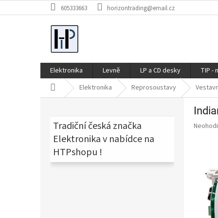
Přejít
605333663
horizontrading@email.cz
na
obsah
Elektronika
Levně
LP a CD desky
TIP - 
Domů
Elektronika
Reprosoustavy
Vestav
P
India
o
s
Tradiční česká značka
Průměr
Neohod
t
hodnoce
Elektronika v nabídce na
produkt
r
HTPshopu !
je
a
0,0
n
z
n
5
í
hvězdič
p
a