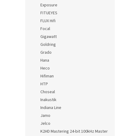
Exposure
FITUEYES
FLUX Hifi
Focal
Gigawatt
Goldring
Grado
Hana
Heco
Hifiman
HTP
Choseal
Inakustik
Indiana Line
Jamo
Jelco
K2HD Mastering 24-bit 100kHz Master