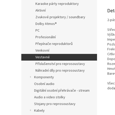
Karaoke párty reproduktory
Det
Aktivní
Zvukové projektory / soundbary
2-pá
Dolby Atmos®
Stře
PC
Výšk
Profesionální
Impe
Přepínače reproduktorů
Pozl
Frekv
Venkovní
Citli
Vestavné
Dopo
Rozmě
Příslušenství pro reprosoustavy
Hmot
Náhradní díly pro reprosoustavy
Barev
Komponenty
Všec
Osobní audio
doda
Digitální osobní přehrávače - stream
Audio a video stolky
Stojany pro reprosoustavy
Kabely