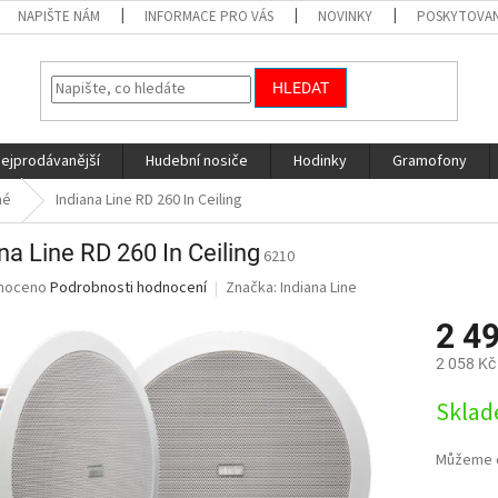
NAPIŠTE NÁM
INFORMACE PRO VÁS
NOVINKY
POSKYTOVAN
HLEDAT
nejprodávanější
Hudební nosiče
Hodinky
Gramofony
né
Indiana Line RD 260 In Ceiling
na Line RD 260 In Ceiling
6210
né
noceno
Podrobnosti hodnocení
Značka:
Indiana Line
ní
2 4
u
2 058 Kč
Měrná
Sklad
cena:
ek.
Můžeme d