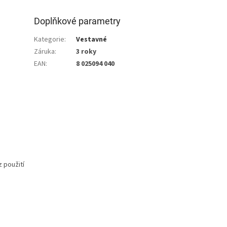
Doplňkové parametry
Kategorie
:
Vestavné
Záruka
:
3 roky
EAN
:
8 025094 040
 použití