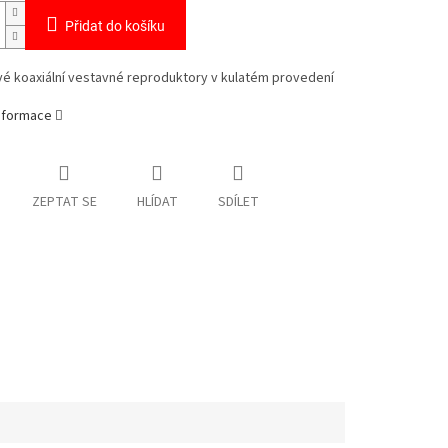
Přidat do košíku
é koaxiální vestavné reproduktory v kulatém provedení
informace
ZEPTAT SE
HLÍDAT
SDÍLET