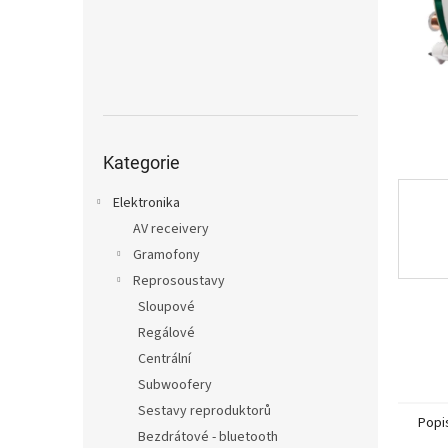
n
e
l
Přeskočit
kategorie
Kategorie
Elektronika
AV receivery
Gramofony
Reprosoustavy
Sloupové
Regálové
Centrální
Subwoofery
Sestavy reproduktorů
Popi
Bezdrátové - bluetooth