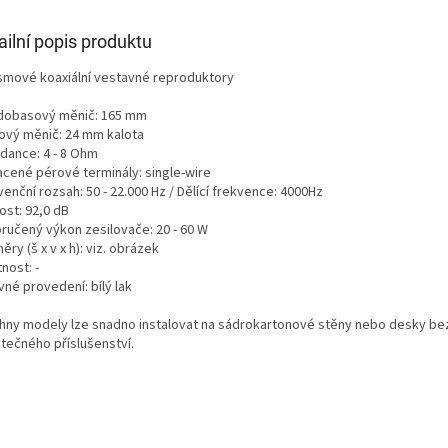
ailní popis produktu
smové koaxiální vestavné reproduktory
dobasový měnič: 165 mm
ový měnič: 24 mm kalota
dance: 4 - 8 Ohm
acené pérové terminály: single-wire
enční rozsah: 50 - 22.000 Hz / Dělící frekvence: 4000Hz
vost: 92,0 dB
ručený výkon zesilovače: 20 - 60 W
ry (š x v x h): viz. obrázek
nost: -
né provedení: bílý lak
hny modely lze snadno instalovat na sádrokartonové stěny nebo desky bez
tečného příslušenství.