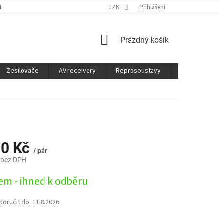
É SLUŽBY
CO JE DOBRÉ VĚDĚT
CZK
Přihlášení
NÁKUPNÍ
Prázdný košík
KOŠÍK
Zesilovače
AV receivery
Reprosoustavy
Sluchátka
90 Kč
/ pár
 bez DPH
em - ihned k odběru
oručit do:
11.8.2026