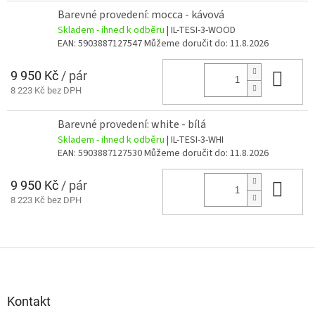
Barevné provedení: mocca - kávová
Skladem - ihned k odběru
| IL-TESI-3-WOOD
EAN:
5903887127547
Můžeme doručit do:
11.8.2026
9 950 Kč
/ pár
Do 
8 223 Kč bez DPH
Barevné provedení: white - bílá
Skladem - ihned k odběru
| IL-TESI-3-WHI
EAN:
5903887127530
Můžeme doručit do:
11.8.2026
9 950 Kč
/ pár
Do 
8 223 Kč bez DPH
Z
á
p
a
Kontakt