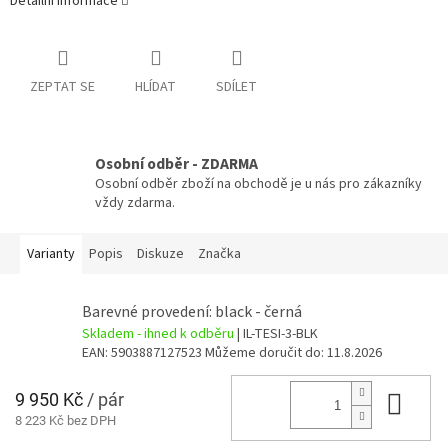
Detailní informace
ZEPTAT SE
HLÍDAT
SDÍLET
Osobní odběr - ZDARMA
Osobní odběr zboží na obchodě je u nás pro zákazníky
vždy zdarma.
Varianty
Popis
Diskuze
Značka
Barevné provedení: black - černá
Skladem - ihned k odběru
| IL-TESI-3-BLK
EAN:
5903887127523
Můžeme doručit do:
11.8.2026
9 950 Kč
/ pár
Do 
8 223 Kč bez DPH