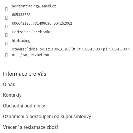
t
horizontrading
@
email.cz
í
605333663
606642175, 731488630, 604262062
Horizon na Facebooku
htptrading
otevírací doba: po,st: 9.00-16.30 / Út,Čt: 9.00-18.00 / pá: 9.00-15.00 h
odin / so,ne: zavřeno
Informace pro Vás
O nás
Kontakty
Obchodní podmínky
Oznámení o odstoupení od kupní smlouvy
Vrácení a reklamace zboží