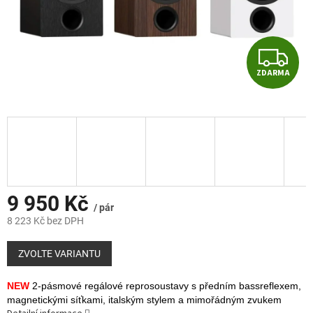
Z
ZDARMA
D
A
R
M
A
9 950 Kč
/ pár
8 223 Kč bez DPH
Měrná
cena:
ZVOLTE VARIANTU
NEW
2-pásmové regálové reprosoustavy s předním bassreflexem,
magnetickými síťkami, italským stylem a mimořádným zvukem