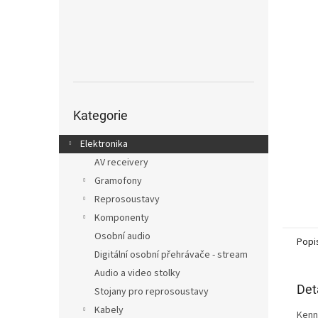
n
e
l
Přeskočit
kategorie
Kategorie
Elektronika
AV receivery
Gramofony
Reprosoustavy
Komponenty
Osobní audio
Popi
Digitální osobní přehrávače - stream
Audio a video stolky
Det
Stojany pro reprosoustavy
Kabely
Kenn