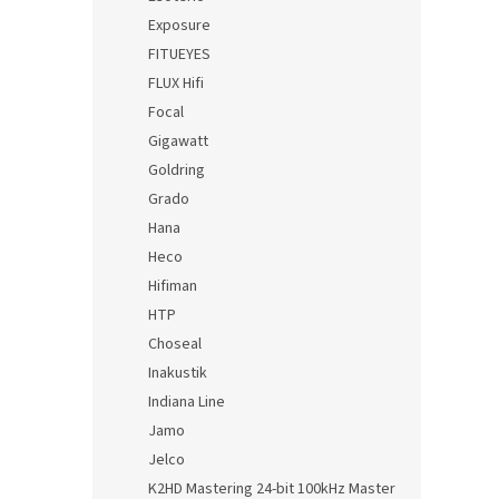
Exposure
FITUEYES
FLUX Hifi
Focal
Gigawatt
Goldring
Grado
Hana
Heco
Hifiman
HTP
Choseal
Inakustik
Indiana Line
Jamo
Jelco
K2HD Mastering 24-bit 100kHz Master