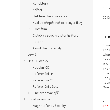
Konektory
Sony
Nářadí
Elektronické součástky
CD D
Kvalitní přepěťové ochrany a filtry.
Sluchátka
Čističky vzduchu a sterilizátory
Trac
Baterie
Sum
Akustické materiály
The 
Levně
What
Desa
LP a CD desky
In A
Hudební CD
The 
Stra
Referenční LP
Body
Referenční CD
Roun
Referenční pásky
Over
TIP - nejprodávanější
Hudební nosiče
+
Magnetofonové pásky
The 