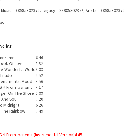
 Music
– 88985302372
,
Legacy
– 88985302372
,
Arista
– 88985302372
isc
klist
mertime
6:46
Look Of Love
5:32
 A Wonderful World
3:03
finado
5:52
 Sentimental Mood
4:56
Girl From Ipanema
4:17
nger On The Shore
3:09
 And Soul
7:20
d Midnight
6:26
 The Rainbow
7:49
Girl From Ipanema (Instrumental Version)
4:45