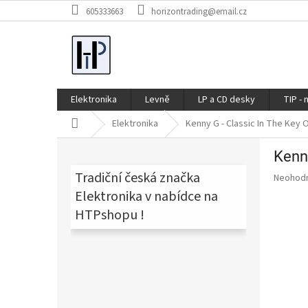
Přejít
605333663
horizontrading@email.cz
na
obsah
Elektronika
Levně
LP a CD desky
TIP - 
Domů
Elektronika
Kenny G - Classic In The Key 
P
Kenny
o
s
Tradiční česká značka
Průměr
Neohod
t
hodnoce
Elektronika v nabídce na
produkt
r
HTPshopu !
je
a
0,0
n
z
n
5
í
hvězdič
p
a