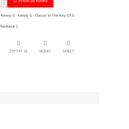
Přidat do košíku
 Kenny G - Kenny G - Classic In The Key Of G
informace
ZEPTAT SE
HLÍDAT
SDÍLET