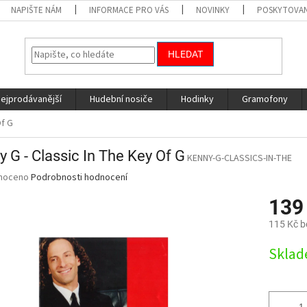
NAPIŠTE NÁM
INFORMACE PRO VÁS
NOVINKY
POSKYTOVAN
HLEDAT
nejprodávanější
Hudební nosiče
Hodinky
Gramofony
Of G
 G - Classic In The Key Of G
KENNY-G-CLASSICS-IN-THE
né
noceno
Podrobnosti hodnocení
ní
139
u
115 Kč 
Měrná
Skla
cena:
ek.