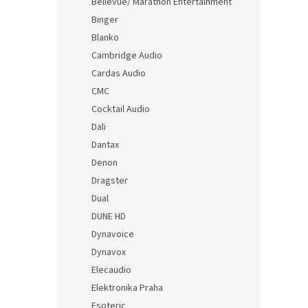
Bellevue/ Marathon Entertainment
Binger
Blanko
Cambridge Audio
Cardas Audio
CMC
Cocktail Audio
Dali
Dantax
Denon
Dragster
Dual
DUNE HD
Dynavoice
Dynavox
Elecaudio
Elektronika Praha
Esoteric