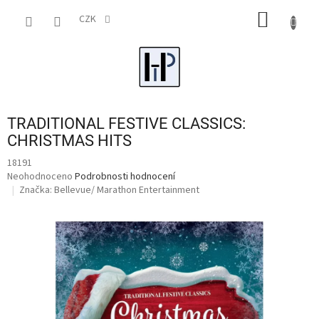
Přejít
NÁKUP
na
CZK
obsah
KOŠÍK
TRADITIONAL FESTIVE CLASSICS:
CHRISTMAS HITS
18191
Průměrné
Neohodnoceno
Podrobnosti hodnocení
hodnocení
Značka:
Bellevue/ Marathon Entertainment
produktu
je
0,0
z
5
hvězdiček.