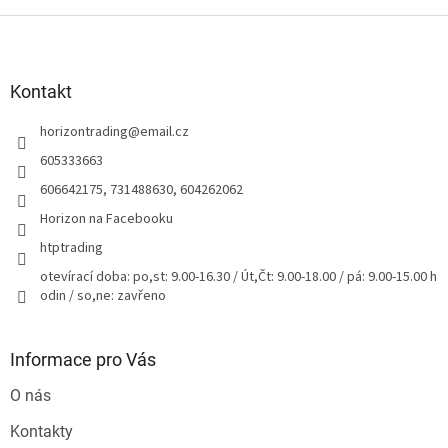
Z
á
p
a
Kontakt
t
horizontrading
@
email.cz
í
605333663
606642175, 731488630, 604262062
Horizon na Facebooku
htptrading
otevírací doba: po,st: 9.00-16.30 / Út,Čt: 9.00-18.00 / pá: 9.00-15.00 h
odin / so,ne: zavřeno
Informace pro Vás
O nás
Kontakty