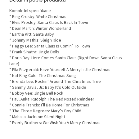
Kompletní specifikace
* Bing Crosby: White Christmas
* Elvis Presley: Santa Claus Is Back In Town
* Dean Martin: Winter Wonderland
* Eartha Kitt: Santa Baby
* Johnny Mathis: Sleigh Ride
* Peggy Lee: Santa Claus Is Comin’ To Town
* Frank Sinatra: Jingle Bells
* Doris Day: Here Comes Santa Claus (Right Down Santa Claus
Lane)
* Ella Fitzgerald: Have Yourself A Merry Little Christmas
* Nat King Cole: The Christmas Song
* Brenda Lee: Rockin’ Around The Christmas Tree
* Sammy Davis, Jr.: Baby It’s Cold Outside
* Bobby Vee: Jingle Bell Rock
* Paul Anka: Rudolph The Red Nosed Reindeer
* Connie Francis: I’ll Be Home For Christmas
* The Three Degrees: Mary’s Boy Child
* Mahalia Jackson: Silent Night
* Everly Brothers: We Wish You A Merry Christmas