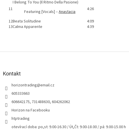
I Belong To You (Il Ritmo Della Pasione)
11
4:26
Featuring [Vocals] –
Anastacia
12
Beata Solitudine
4:09
13
Calma Apparente
4:39
Z
á
p
a
Kontakt
t
horizontrading
@
email.cz
í
605333663
606642175, 731488630, 604262062
Horizon na Facebooku
htptrading
otevírací doba: po,st: 9.00-16.30 / Út,Čt: 9.00-18.00 / pá: 9.00-15.00 h