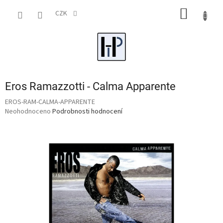
Přejít
NÁKUP
na
CZK
obsah
KOŠÍK
Eros Ramazzotti - Calma Apparente
EROS-RAM-CALMA-APPARENTE
Průměrné
Neohodnoceno
Podrobnosti hodnocení
hodnocení
produktu
je
0,0
z
5
hvězdiček.