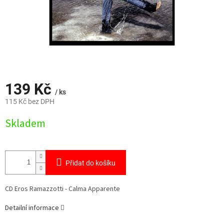
139 Kč
/ ks
115 Kč bez DPH
Měrná
Skladem
cena:
Přidat do košíku
CD Eros Ramazzotti - Calma Apparente
Detailní informace