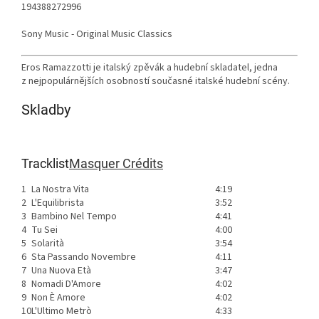
194388272996
Sony Music - Original Music Classics
Eros Ramazzotti je italský zpěvák a hudební skladatel, jedna
z nejpopulárnějších osobností současné italské hudební scény.
Skladby
Tracklist
Masquer Crédits
1
La Nostra Vita
4:19
2
L'Equilibrista
3:52
3
Bambino Nel Tempo
4:41
4
Tu Sei
4:00
5
Solarità
3:54
6
Sta Passando Novembre
4:11
7
Una Nuova Età
3:47
8
Nomadi D'Amore
4:02
9
Non È Amore
4:02
10
L'Ultimo Metrò
4:33