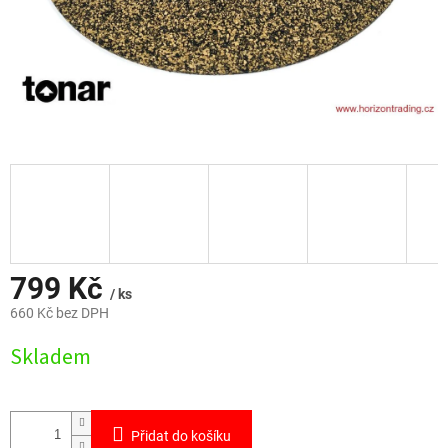
799 Kč
/ ks
660 Kč bez DPH
Měrná
Skladem
cena:
Přidat do košíku