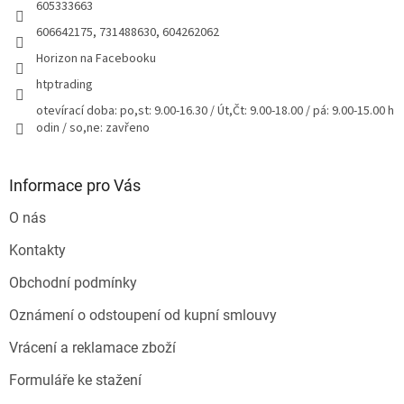
605333663
606642175, 731488630, 604262062
Horizon na Facebooku
htptrading
otevírací doba: po,st: 9.00-16.30 / Út,Čt: 9.00-18.00 / pá: 9.00-15.00 h
odin / so,ne: zavřeno
Informace pro Vás
O nás
Kontakty
Obchodní podmínky
Oznámení o odstoupení od kupní smlouvy
Vrácení a reklamace zboží
Formuláře ke stažení