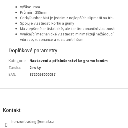
Výška: 3mm
Průměr: 295mm
Cork/Rubber Mat je jedním z nejlepších slipmatů na trhu
Spojuje vlastnosti korku a gumy
Má zlepšené antistatické, ale i antirezonanční vlastnosti
Vynikající mechanické vlastnosti minimalizují nežádoucí
vibrace, rezonance a rezistentní šum
Doplňkové parametry
Kategorie
:
Nastavení a příslušenství ke gramofonům
Záruka
:
2 roky
EAN
:
8720058000037
Z
á
p
a
Kontakt
t
horizontrading
@
email.cz
í