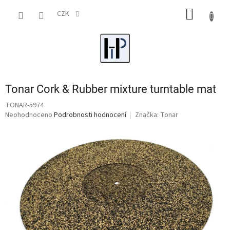
Přejít
NÁKUP
na
CZK
obsah
KOŠÍK
Tonar Cork & Rubber mixture turntable mat
TONAR-5974
Průměrné
Neohodnoceno
Podrobnosti hodnocení
Značka:
Tonar
hodnocení
produktu
je
0,0
z
5
hvězdiček.