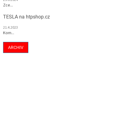
Zce...
TESLA na htpshop.cz
21.4.2023
Kom...
ARCHIV