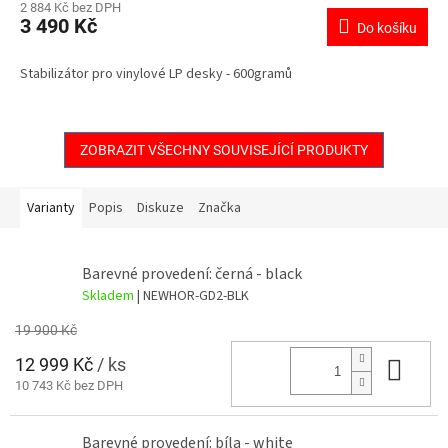
2 884 Kč bez DPH
3 490 Kč
Do košíku
Stabilizátor pro vinylové LP desky - 600gramů
ZOBRAZIT VŠECHNY SOUVISEJÍCÍ PRODUKTY
Varianty
Popis
Diskuze
Značka
Barevné provedení: černá - black
Skladem
| NEWHOR-GD2-BLK
19 900 Kč
12 999 Kč
/ ks
Do 
10 743 Kč bez DPH
Barevné provedení: bíla - white