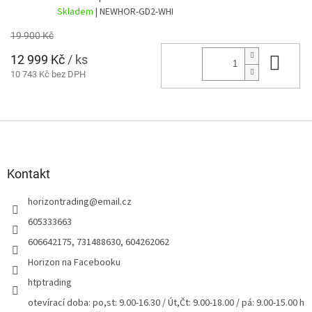
Skladem
| NEWHOR-GD2-WHI
19 900 Kč
12 999 Kč
/ ks
Do 
10 743 Kč bez DPH
Z
á
p
a
Kontakt
t
horizontrading
@
email.cz
í
605333663
606642175, 731488630, 604262062
Horizon na Facebooku
htptrading
otevírací doba: po,st: 9.00-16.30 / Út,Čt: 9.00-18.00 / pá: 9.00-15.00 h