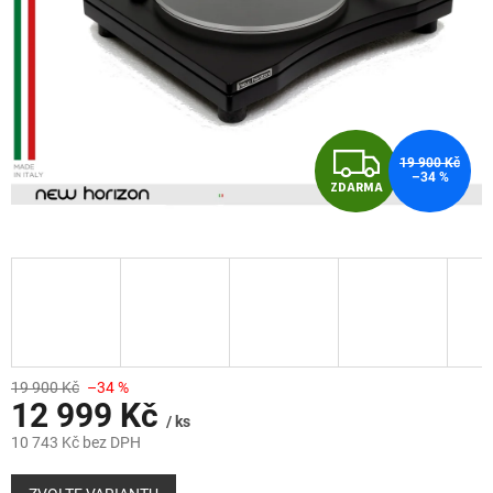
Z
19 900 Kč
–34 %
ZDARMA
D
A
R
M
A
19 900 Kč
–34 %
12 999 Kč
/ ks
10 743 Kč bez DPH
Měrná