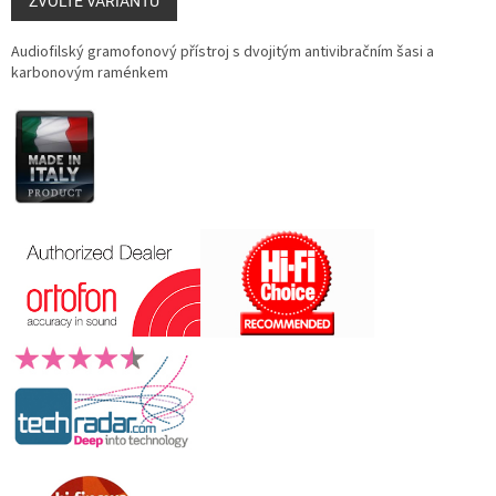
cena:
ZVOLTE VARIANTU
Audiofilský gramofonový přístroj s dvojitým antivibračním šasi a
karbonovým raménkem