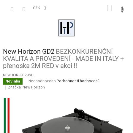
Přejít
NÁKUP
na
CZK
obsah
KOŠÍK
New Horizon GD2
BEZKONKURENČNÍ
KVALITA A PROVEDENÍ - MADE IN ITALY +
přenoska 2M RED v akci !!
NEWHOR-GD2-WHI
Průměrné
Neohodnoceno
Podrobnosti hodnocení
Novinka
hodnocení
Značka:
New Horizon
produktu
je
0,0
z
5
hvězdiček.