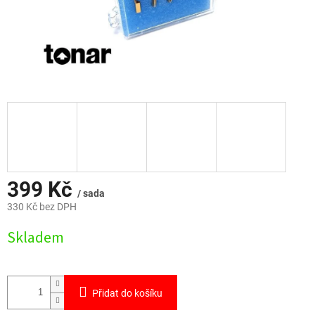
399 Kč
/ sada
330 Kč bez DPH
Měrná
Skladem
cena:
Přidat do košíku