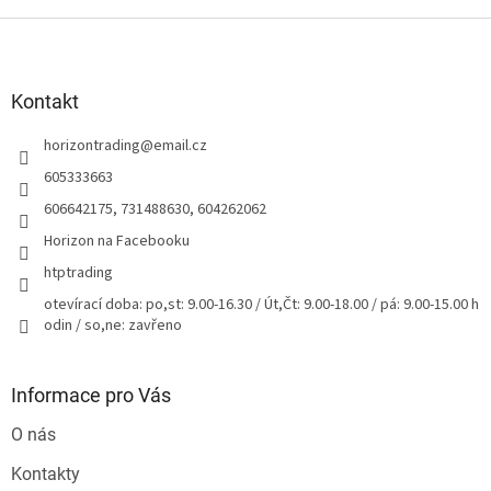
Z
á
p
a
Kontakt
t
horizontrading
@
email.cz
í
605333663
606642175, 731488630, 604262062
Horizon na Facebooku
htptrading
otevírací doba: po,st: 9.00-16.30 / Út,Čt: 9.00-18.00 / pá: 9.00-15.00 h
odin / so,ne: zavřeno
Informace pro Vás
O nás
Kontakty