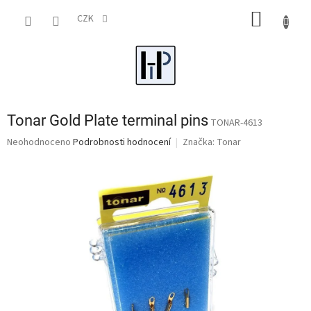
Přejít
NÁKUP
na
CZK
obsah
KOŠÍK
Tonar Gold Plate terminal pins
TONAR-4613
Průměrné
Neohodnoceno
Podrobnosti hodnocení
Značka:
Tonar
hodnocení
produktu
je
0,0
z
5
hvězdiček.