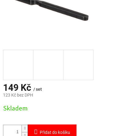
149 Kč
/ set
123 Kč bez DPH
Měrná
Skladem
cena:
Přidat do košíku