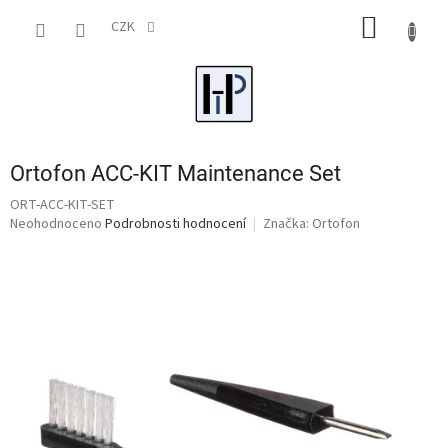
Přejít
NÁKUP
na
CZK
obsah
KOŠÍK
Ortofon ACC-KIT Maintenance Set
ORT-ACC-KIT-SET
Průměrné
Neohodnoceno
Podrobnosti hodnocení
Značka:
Ortofon
hodnocení
produktu
je
0,0
z
5
hvězdiček.