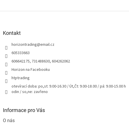
Z
á
p
a
Kontakt
t
horizontrading
@
email.cz
í
605333663
606642175, 731488630, 604262062
Horizon na Facebooku
htptrading
otevírací doba: po,st: 9.00-16.30 / Út,Čt: 9.00-18.00 / pá: 9.00-15.00 h
odin / so,ne: zavřeno
Informace pro Vás
O nás