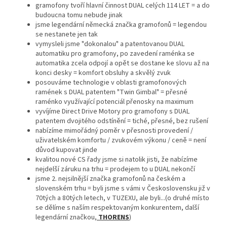
gramofony tvoří hlavní činnost DUAL celých 114 LET = a do
budoucna tomu nebude jinak
jsme legendární německá značka gramofonů = legendou
se nestanete jen tak
vymysleli jsme "dokonalou" a patentovanou DUAL
automatiku pro gramofony, po zavedení raménka se
automatika zcela odpojí a opět se dostane ke slovu až na
konci desky = komfort obsluhy a skvělý zvuk
posouváme technologie v oblasti gramofonových
ramének s DUAL patentem "Twin Gimbal" = přesné
raménko využívající potenciál přenosky na maximum
vyvíjíme Direct Drive Motory pro gramofony s DUAL
patentem dvojitého odstínění = tiché, přesné, bez rušení
nabízíme mimořádný poměr v přesnosti provedení /
uživatelském komfortu / zvukovém výkonu / ceně = není
důvod kupovat jinde
kvalitou nové CS řady jsme si natolik jisti, že nabízíme
nejdelší záruku na trhu = prodejem to u DUAL nekončí
jsme 2. nejsilnější značka gramofonů na českém a
slovenském trhu = byli jsme s vámi v Československu již v
70tých a 80tých letech, v TUZEXU, ale byli...(o druhé místo
se dělíme s naším respektovaným konkurentem, další
legendární značkou,
THORENS
)