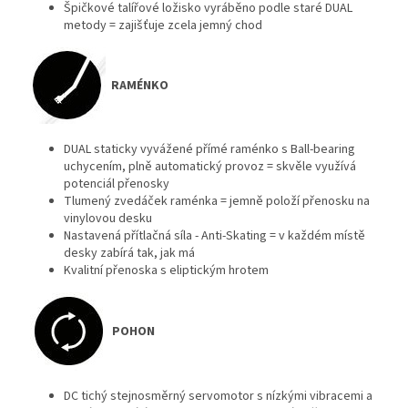
Špičkové talířové ložisko vyráběno podle staré DUAL
metody = zajišťuje zcela jemný chod
RAMÉNKO
DUAL staticky vyvážené přímé raménko s Ball-bearing
uchycením, plně automatický provoz = skvěle využívá
potenciál přenosky
Tlumený zvedáček raménka = jemně položí přenosku na
vinylovou desku
Nastavená přítlačná síla - Anti-Skating = v každém místě
desky zabírá tak, jak má
Kvalitní přenoska s eliptickým hrotem
POHON
DC tichý stejnosměrný servomotor s nízkými vibracemi a