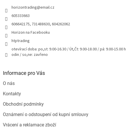
t
horizontrading
@
email.cz
í
605333663
606642175, 731488630, 604262062
Horizon na Facebooku
htptrading
otevírací doba: po,st: 9.00-16.30 / Út,Čt: 9.00-18.00 / pá: 9.00-15.00 h
odin / so,ne: zavřeno
Informace pro Vás
O nás
Kontakty
Obchodní podmínky
Oznámení o odstoupení od kupní smlouvy
Vrácení a reklamace zboží