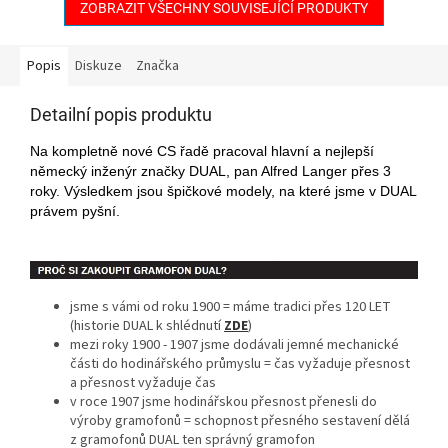
ZOBRAZIT VŠECHNY SOUVISEJÍCÍ PRODUKTY
Popis
Diskuze
Značka
Detailní popis produktu
Na kompletně nové CS řadě pracoval hlavní a nejlepší
německý inženýr značky DUAL, pan Alfred Langer přes 3
roky. Výsledkem jsou špičkové modely, na které jsme v DUAL
právem pyšní.
jsme s vámi od roku 1900 = máme tradici přes 120 LET
(historie DUAL k shlédnutí
ZDE
)
mezi roky 1900 - 1907 jsme dodávali jemné mechanické
části do hodinářského průmyslu = čas vyžaduje přesnost
a přesnost vyžaduje čas
v roce 1907 jsme hodinářskou přesnost přenesli do
výroby gramofonů = schopnost přesného sestavení dělá
z gramofonů DUAL ten správný gramofon