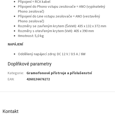
Připojení = RCA kabel
Připojení do Phono vstupu zesilovače = ANO (vypínatelný
Phono zesilovač)
Připojení do Line vstupu zesilovače = ANO (vestavěný
Phono zesilovač)
Rozměry se zavřeným krytem (ŠxVxH): 435 x 132 x 372 mm
Rozměry s otevřeným krytem (VxH): 405 x 390 mm
Hmotnost: 5,0 kg
NAPÁJENÍ
Oddělený napájecí zdroj: DC 12 V / 0.5 A / 6W
Doplňkové parametry
Kategorie
:
Gramofonové přístroje a příslušenství
EAN
:
4260136676272
Z
á
p
a
Kontakt