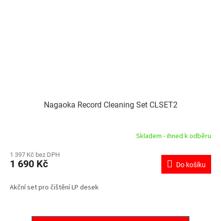
Nagaoka Record Cleaning Set CLSET2
Skladem - ihned k odběru
1 397 Kč bez DPH
1 690 Kč
Do košíku
Akční set pro čištění LP desek