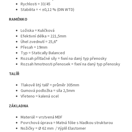
Rychlosti = 33/45
Stabilita = < ±0,12 % (DIN WTD)
RAMÉNKO
Ložiska = Kuličková
Efektivní délka = 221,5mm
Úhel zvednutí = 25,6°
Přesah = 19mm
Typ = Statically Balanced
Rozsah přítlačné síly = fixní na daný typ přenosky
Rozsah hmotnosti přenosek = fixní na daný typ přenosky
TALÍŘ
Tlakově litý talíř = průměr 305mm
Gumová podložka = síla 2,5mm
Vřeteno = kalená ocel
ZÁKLADNA
Materiál = vrstvená MDF
Povrchová úprava = Matná fólie s hladkou strukturou
Nožičky = Ø 62 mm / Výplň Elastomer