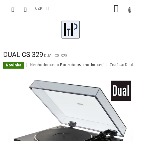
Přejít
NÁKUP
na
CZK
obsah
KOŠÍK
DUAL CS 329
DUAL-CS-329
Průměrné
Neohodnoceno
Podrobnosti hodnocení
Značka:
Dual
Novinka
hodnocení
produktu
je
0,0
z
5
hvězdiček.