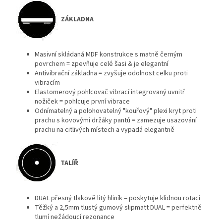
ZÁKLADNA
Masivní skládaná MDF konstrukce s matně černým
povrchem = zpevňuje celé šasi & je elegantní
Antivibrační základna = zvyšuje odolnost celku proti
vibracím
Elastomerový pohlcovač vibrací integrovaný uvnitř
nožiček = pohlcuje první vibrace
Odnímatelný a polohovatelný "kouřový" plexi kryt proti
prachu s kovovými držáky pantů = zamezuje usazování
prachu na citlivých místech a vypadá elegantně
TALÍŘ
DUAL přesný tlakově litý hliník = poskytuje klidnou rotaci
Těžký a 2,5mm tlustý gumový slipmatt DUAL = perfektně
tlumí nežádoucí rezonance