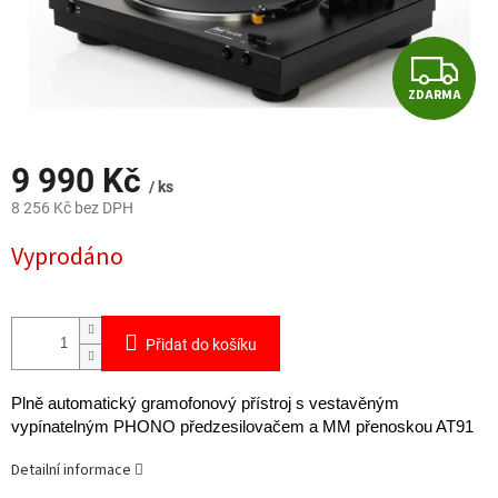
Z
ZDARMA
D
A
9 990 Kč
/ ks
R
8 256 Kč bez DPH
Měrná
M
Vyprodáno
cena:
A
Přidat do košíku
Plně automatický gramofonový přístroj s vestavěným
vypínatelným PHONO předzesilovačem a MM přenoskou AT91
Detailní informace