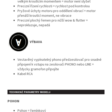
velkým kroutícím momentem = motor není slyšet
Precizní řízení rychlosti = rychlost pod kontrolou
Pryžové úchyty motoru pro oddělení vibrací = motor
přenáší kroutící moment, ne vibrace
Precizní plochý řemen pro nižší wow & flutter =
neprokluzuje, nepadá
VÝBAVA
Vestavěný vypínatelný phono předzesilovač pro snadné
připojení k vstupu na zesilovači PHONO nebo LINE =
vždycky gramofon připojíte
Kabel RCA
POHON
Pohon = řemínkový