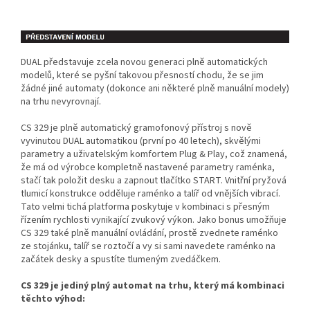
DUAL představuje zcela novou generaci plně automatických
modelů, které se pyšní takovou přesností chodu, že se jim
žádné jiné automaty (dokonce ani některé plně manuální modely)
na trhu nevyrovnají.
CS 329 je plně automatický gramofonový přístroj s nově
vyvinutou DUAL automatikou (první po 40 letech), skvělými
parametry a uživatelským komfortem Plug & Play, což znamená,
že má od výrobce kompletně nastavené parametry raménka,
stačí tak položit desku a zapnout tlačítko START. Vnitřní pryžová
tlumicí konstrukce odděluje raménko a talíř od vnějších vibrací.
Tato velmi tichá platforma poskytuje v kombinaci s přesným
řízením rychlosti vynikající zvukový výkon. Jako bonus umožňuje
CS 329 také plně manuální ovládání, prostě zvednete raménko
ze stojánku, talíř se roztočí a vy si sami navedete raménko na
začátek desky a spustíte tlumeným zvedáčkem.
CS 329 je jediný plný automat na trhu, který má kombinaci
těchto výhod: