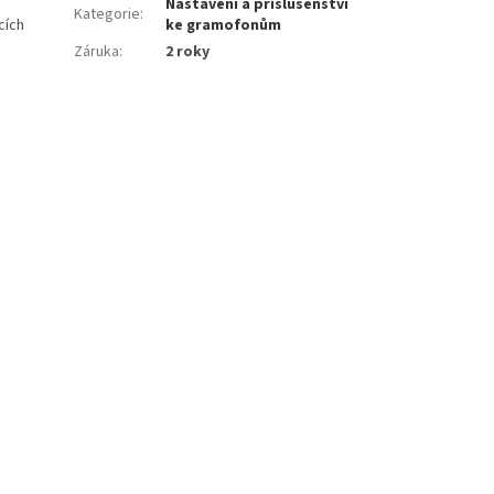
Nastavení a příslušenství
Kategorie
:
cích
ke gramofonům
Záruka
:
2 roky