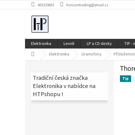
Přejít
605333663
horizontrading@email.cz
na
obsah
Elektronika
Levně
LP a CD desky
TIP - 
Domů
Elektronika
Gramofony
Příslušenst
P
Thor
o
s
Tradiční česká značka
Tip
t
Elektronika v nabídce na
r
HTPshopu !
a
n
n
í
p
a