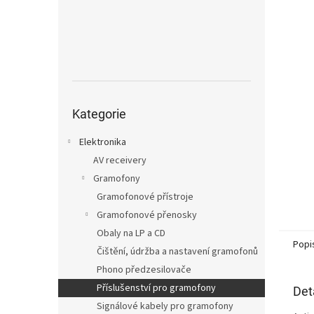
n
e
l
Přeskočit
kategorie
Kategorie
Elektronika
AV receivery
Gramofony
Gramofonové přístroje
Gramofonové přenosky
Obaly na LP a CD
Popi
Čištění, údržba a nastavení gramofonů
Phono předzesilovače
Příslušenství pro gramofony
Det
Signálové kabely pro gramofony