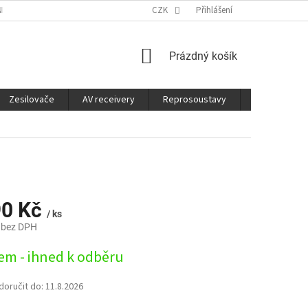
É SLUŽBY
CO JE DOBRÉ VĚDĚT
CZK
Přihlášení
NÁKUPNÍ
Prázdný košík
KOŠÍK
Zesilovače
AV receivery
Reprosoustavy
Sluchátka
90 Kč
/ ks
 bez DPH
em - ihned k odběru
oručit do:
11.8.2026