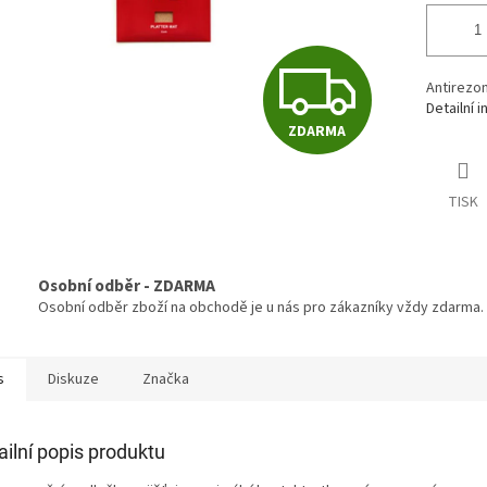
Z
Antirezon
Detailní 
ZDARMA
D
TISK
A
Osobní odběr - ZDARMA
R
Osobní odběr zboží na obchodě je u nás pro zákazníky vždy zdarma.
M
s
Diskuze
Značka
A
ailní popis produktu