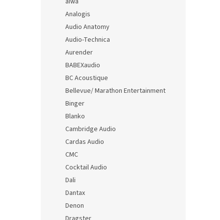
aiwa
Analogis
Audio Anatomy
Audio-Technica
Aurender
BABEXaudio
BC Acoustique
Bellevue/ Marathon Entertainment
Binger
Blanko
Cambridge Audio
Cardas Audio
CMC
Cocktail Audio
Dali
Dantax
Denon
Dragster