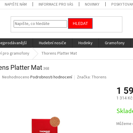
NAPIŠTE NÁM
INFORMACE PRO VÁS
NOVINKY
POSKYTOVAN
HLEDAT
nejprodávanější
Hudební nosiče
Hodinky
Gramofony
ví pro gramofony
Thorens Platter Mat
ens Platter Mat
368
Průměrné
Neohodnoceno
Podrobnosti hodnocení
Značka:
Thorens
hodnocení
produktu
1 5
je
1 314 Kč
0,0
z
Měrná
Sklad
5
cena:
hvězdiček.
Můžeme d