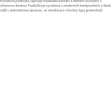
rezonanční podložka zajišťuje maximální kontakt a tlumení rezonancí s
ofonovou deskou. Podložka je vyrobena z moderních kompozitních a tlumí
riálů s antistatickou úpravou. Je vhodná pro všechny typy gramofonů.