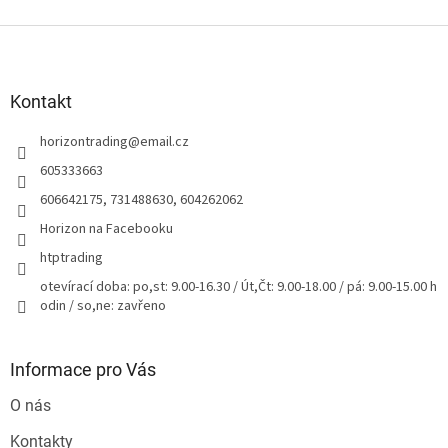
Z
á
p
a
Kontakt
t
horizontrading
@
email.cz
í
605333663
606642175, 731488630, 604262062
Horizon na Facebooku
htptrading
otevírací doba: po,st: 9.00-16.30 / Út,Čt: 9.00-18.00 / pá: 9.00-15.00 h
odin / so,ne: zavřeno
Informace pro Vás
O nás
Kontakty