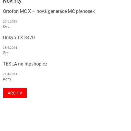
Novinky
Ortofon MC X – nová generace MC přenosek
26.5.2025
Ort...
Onkyo TX-8470
25.6.2024
Zce...
TESLA na htpshop.cz
21.4.2023
Kom...
ARCHIV