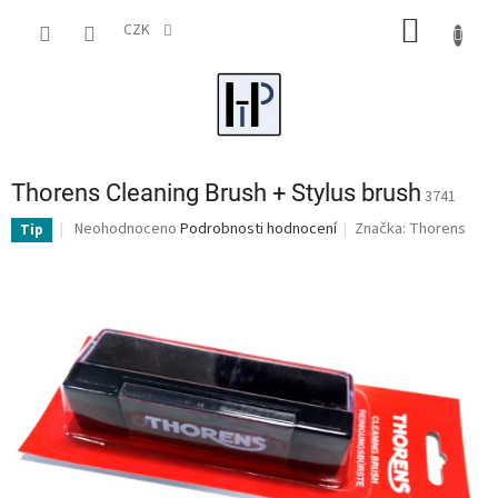
Přejít
NÁKUP
na
CZK
obsah
KOŠÍK
Thorens Cleaning Brush + Stylus brush
3741
Průměrné
Neohodnoceno
Podrobnosti hodnocení
Značka:
Thorens
Tip
hodnocení
produktu
je
0,0
z
5
hvězdiček.