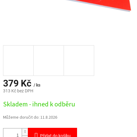
379 Kč
/ ks
313 Kč bez DPH
Měrná
Skladem - ihned k odběru
cena:
Můžeme doručit do:
11.8.2026
Přidat do košíku