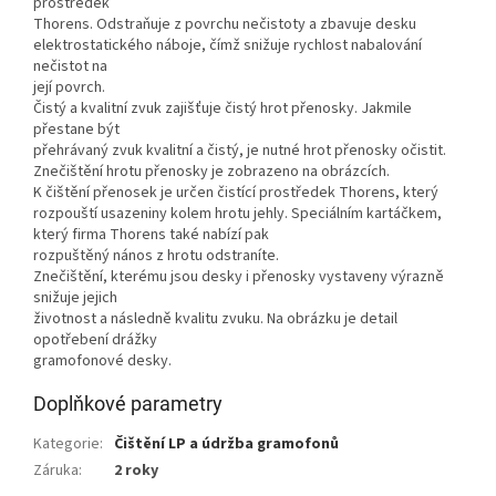
prostředek
Thorens. Odstraňuje z povrchu nečistoty a zbavuje desku
elektrostatického náboje, čímž snižuje rychlost nabalování
nečistot na
její povrch.
Čistý a kvalitní zvuk zajišťuje čistý hrot přenosky. Jakmile
přestane být
přehrávaný zvuk kvalitní a čistý, je nutné hrot přenosky očistit.
Znečištění hrotu přenosky je zobrazeno na obrázcích.
K čištění přenosek je určen čistící prostředek Thorens, který
rozpouští usazeniny kolem hrotu jehly. Speciálním kartáčkem,
který firma Thorens také nabízí pak
rozpuštěný nános z hrotu odstraníte.
Znečištění, kterému jsou desky i přenosky vystaveny výrazně
snižuje jejich
životnost a následně kvalitu zvuku. Na obrázku je detail
opotřebení drážky
gramofonové desky.
Doplňkové parametry
Kategorie
:
Čištění LP a údržba gramofonů
Záruka
:
2 roky