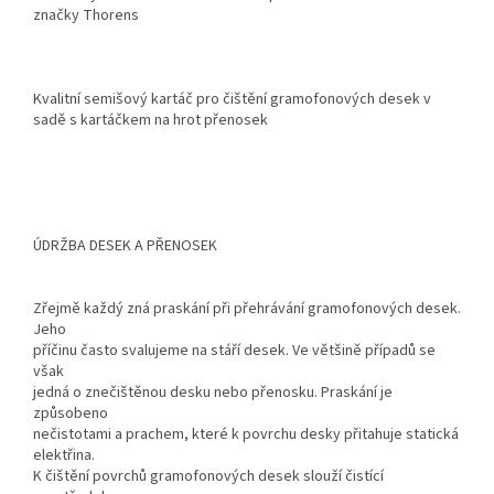
značky Thorens
Kvalitní semišový kartáč pro čištění gramofonových desek v
sadě s kartáčkem na hrot přenosek
ÚDRŽBA DESEK A PŘENOSEK
Zřejmě každý zná praskání při přehrávání gramofonových desek.
Jeho
příčinu často svalujeme na stáří desek. Ve většině případů se
však
jedná o znečištěnou desku nebo přenosku. Praskání je
způsobeno
nečistotami a prachem, které k povrchu desky přitahuje statická
elektřina.
K čištění povrchů gramofonových desek slouží čistící