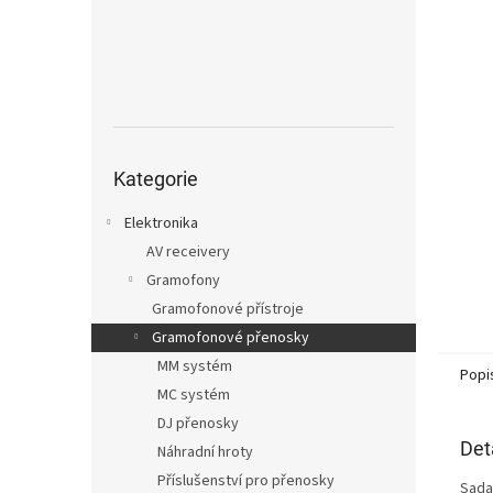
n
e
l
Přeskočit
kategorie
Kategorie
Elektronika
AV receivery
Gramofony
Gramofonové přístroje
Gramofonové přenosky
MM systém
Popi
MC systém
DJ přenosky
Det
Náhradní hroty
Příslušenství pro přenosky
Sada