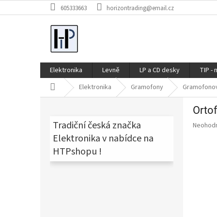
Přejít
605333663
horizontrading@email.cz
na
obsah
Elektronika
Levně
LP a CD desky
TIP - 
Domů
Elektronika
Gramofony
Gramofono
P
Ortof
o
s
Tradiční česká značka
Průměr
Neohod
t
hodnoce
Elektronika v nabídce na
produkt
r
HTPshopu !
je
a
0,0
n
z
n
5
í
hvězdič
p
a