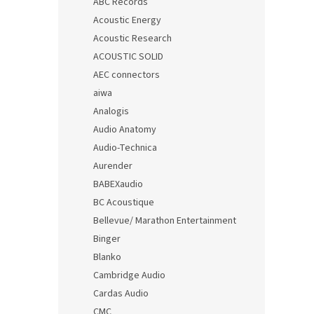
ABC Records
Acoustic Energy
Acoustic Research
ACOUSTIC SOLID
AEC connectors
aiwa
Analogis
Audio Anatomy
Audio-Technica
Aurender
BABEXaudio
BC Acoustique
Bellevue/ Marathon Entertainment
Binger
Blanko
Cambridge Audio
Cardas Audio
CMC