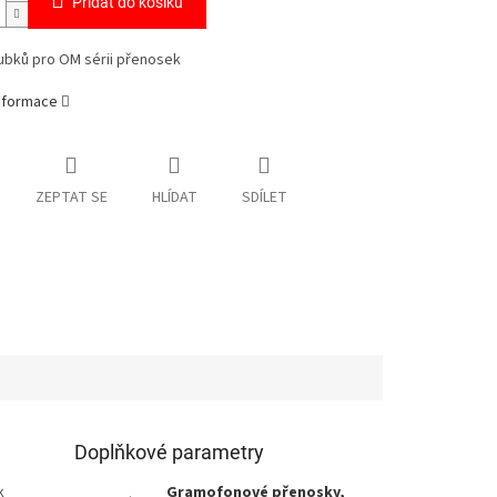
Přidat do košíku
ubků pro OM sérii přenosek
informace
ZEPTAT SE
HLÍDAT
SDÍLET
Doplňkové parametry
k
Gramofonové přenosky,