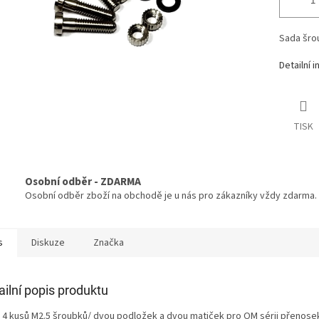
Sada šro
Detailní 
TISK
Osobní odběr - ZDARMA
Osobní odběr zboží na obchodě je u nás pro zákazníky vždy zdarma.
s
Diskuze
Značka
ailní popis produktu
 4 kusů M2.5 šroubků/ dvou podložek a dvou matiček pro OM sérii přenose