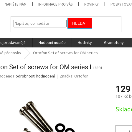
NAPIŠTE NÁM
INFORMACE PRO VÁS
NOVINKY
POSKYTOVAN
HLEDAT
nejprodávanější
Hudební nosiče
Hodinky
Gramofony
vé přenosky
Ortofon Set of screws for OM series I
on Set of screws for OM series I
13891
né
noceno
Podrobnosti hodnocení
Značka:
Ortofon
ní
129
u
107 Kč 
Měrná
Skla
cena:
ek.