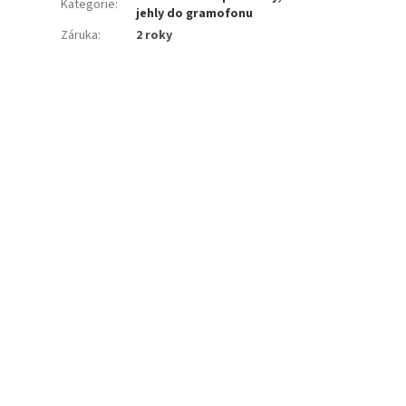
Kategorie
:
jehly do gramofonu
Záruka
:
2 roky