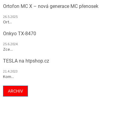
Ortofon MC X – nová generace MC přenosek
26.5.2025
Ort...
Onkyo TX-8470
25.6.2024
Zce...
TESLA na htpshop.cz
21.4.2023
Kom...
ARCHIV