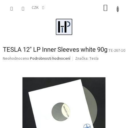
Přejít
NÁKUP
na
CZK
obsah
KOŠÍK
TESLA 12" LP Inner Sleeves white 90g
TE-267-10
Průměrné
Neohodnoceno
Podrobnosti hodnocení
Značka:
Tesla
hodnocení
produktu
je
0,0
z
5
hvězdiček.