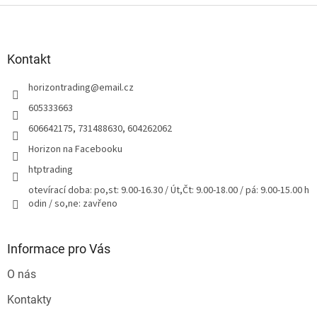
Z
á
p
a
Kontakt
t
horizontrading
@
email.cz
í
605333663
606642175, 731488630, 604262062
Horizon na Facebooku
htptrading
otevírací doba: po,st: 9.00-16.30 / Út,Čt: 9.00-18.00 / pá: 9.00-15.00 h
odin / so,ne: zavřeno
Informace pro Vás
O nás
Kontakty