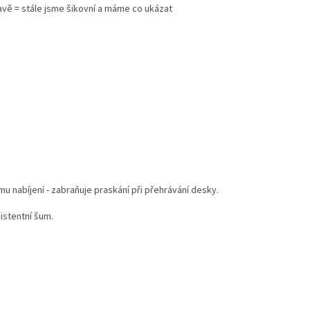
ravě = stále jsme šikovní a máme co ukázat
u nabíjení - zabraňuje praskání při přehrávání desky.
istentní šum.