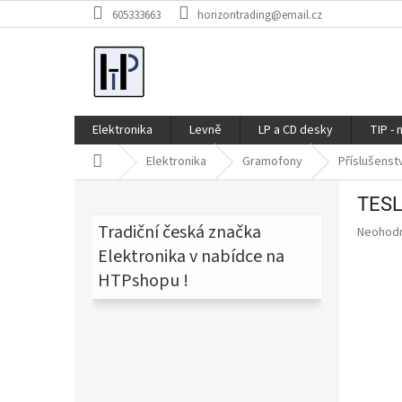
Přejít
605333663
horizontrading@email.cz
na
obsah
Elektronika
Levně
LP a CD desky
TIP - 
Domů
Elektronika
Gramofony
Příslušenst
P
TESL
o
s
Tradiční česká značka
Průměr
Neohod
t
hodnoce
Elektronika v nabídce na
produkt
r
HTPshopu !
je
a
0,0
n
z
n
5
í
hvězdič
p
a