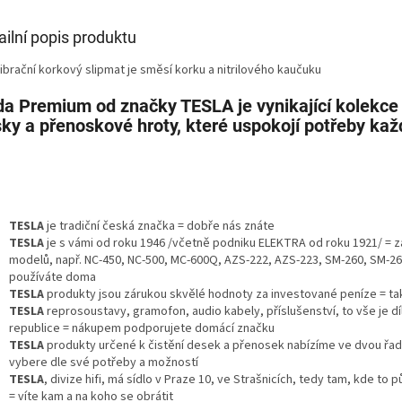
ailní popis produktu
ibrační korkový slipmat je směsí korku a nitrilového kaučuku
a Premium od značky TESLA je vynikající kolekce
ky a přenoskové hroty, které uspokojí potřeby kaž
TESLA
je tradiční česká značka = dobře nás znáte
TESLA
je s vámi od roku 1946 /včetně podniku ELEKTRA od roku 1921/ = 
modelů, např. NC-450, NC-500, MC-600Q, AZS-222, AZS-223, SM-260, SM-26
používáte doma
TESLA
produkty jsou zárukou skvělé hodnoty za investované peníze = tak
TESLA
reprosoustavy, gramofon, audio kabely, příslušenství, to vše je d
republice = nákupem podporujete domácí značku
TESLA
produkty určené k čistění desek a přenosek nabízíme ve dvou řadác
vybere dle své potřeby a možností
TESLA
, divize hifi, má sídlo v Praze 10, ve Strašnicích, tedy tam, kde to 
= víte kam a na koho se obrátit