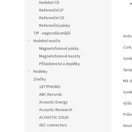
Hudební CD
Referenční LP
Referenční CD
Referenční pásky
TIP - nejprodávanější
Antiv
Hudební nosiče
Cork/
Magnetofonové pásky
Magnetofonové kazety
Vynik
Příslušenství a doplňky
Spoj
Hodinky
Značky
Má zl
1877PHONO
Vynik
ABC Records
Acoustic Energy
Výšk
Acoustic Research
Prům
ACOUSTIC SOLID
AEC connectors
Hmot