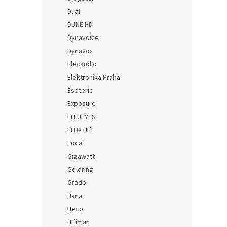
Dual
DUNE HD
Dynavoice
Dynavox
Elecaudio
Elektronika Praha
Esoteric
Exposure
FITUEYES
FLUX Hifi
Focal
Gigawatt
Goldring
Grado
Hana
Heco
Hifiman