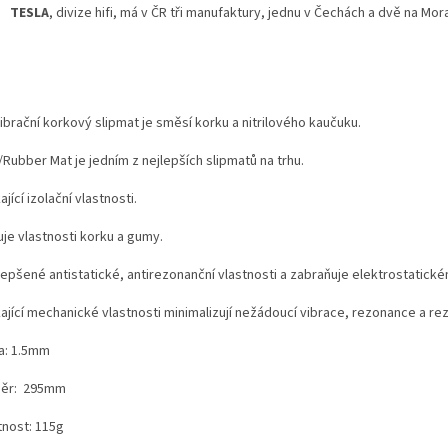
TESLA
, divize hifi, má v ČR tři manufaktury, jednu v Čechách a dvě na Mo
ibrační korkový slipmat je směsí korku a nitrilového kaučuku.
Rubber Mat je jedním z nejlepších slipmatů na trhu.
ající izolační vlastnosti.
uje vlastnosti korku a gumy.
epšené antistatické, antirezonanční vlastnosti a zabraňuje elektrostatickém
ající mechanické vlastnosti minimalizují nežádoucí vibrace, rezonance a rez
a: 1.5mm
ěr: 295mm
nost: 115g