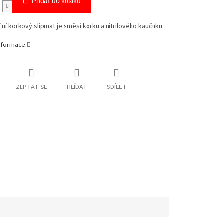
Přidat do košíku
ční korkový slipmat je směsí korku a nitrilového kaučuku
informace
ZEPTAT SE
HLÍDAT
SDÍLET