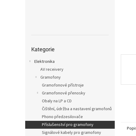
n
e
l
Přeskočit
kategorie
Kategorie
Elektronika
AV receivery
Gramofony
Gramofonové přístroje
Gramofonové přenosky
Obaly na LP a CD
Čištění, údržba a nastavení gramofonů
Phono předzesilovače
Příslušenství pro gramofony
Popi
Signálové kabely pro gramofony