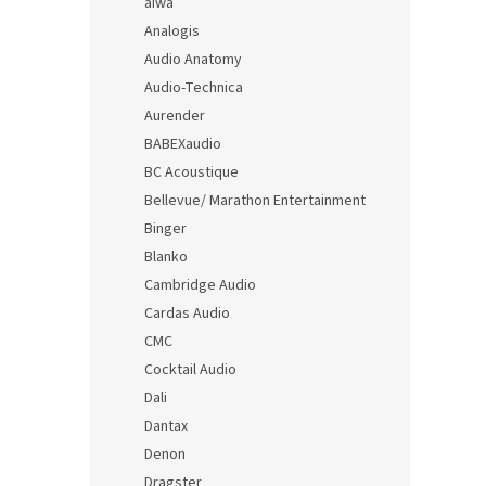
aiwa
Analogis
Audio Anatomy
Audio-Technica
Aurender
BABEXaudio
BC Acoustique
Bellevue/ Marathon Entertainment
Binger
Blanko
Cambridge Audio
Cardas Audio
CMC
Cocktail Audio
Dali
Dantax
Denon
Dragster