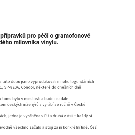
 přípravků pro péči o gramofonové
dého milovníka vinylu.
za tuto dobu jsme vyprodukovali mnoho legendárních
1, SP-820A, Condor, některé do dnešních dnů
 tomu bylo v minulosti a bude i nadále
ílem českých inženýrů a vyrábí se ručně v České
h, jedna je vyráběna v EU a druhá v Asii = každý si
původně všechno začalo a stojí za ní konkrétní lidé, Češi