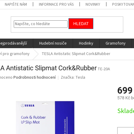
NAPIŠTE NÁM
INFORMACE PRO VÁS
NOVINKY
POSKYTOVAN
HLEDAT
nejprodávanější
Hudební nosiče
Hodinky
Gramofony
ví pro gramofony
TESLA Antistatic Slipmat Cork&Rubber
A Antistatic Slipmat Cork&Rubber
TE-20A
né
noceno
Podrobnosti hodnocení
Značka:
Tesla
ní
699
u
578 Kč 
Měrná
Skla
cena:
ek.